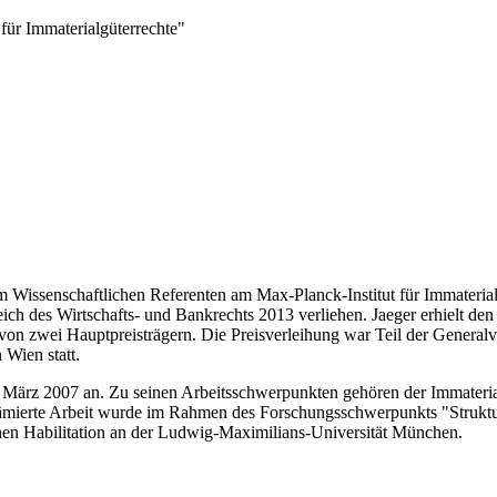
für Immaterialgüterrechte"
issenschaftlichen Referenten am Max-Planck-Institut für Immaterial
ch des Wirtschafts- und Bankrechts 2013 verliehen. Jaeger erhielt den 
er von zwei Hauptpreisträgern. Die Preisverleihung war Teil der Gener
 Wien statt.
 März 2007 an. Zu seinen Arbeitsschwerpunkten gehören der Immaterial
rämierte Arbeit wurde im Rahmen des Forschungsschwerpunkts "Struktur
enen Habilitation an der Ludwig-Maximilians-Universität München.