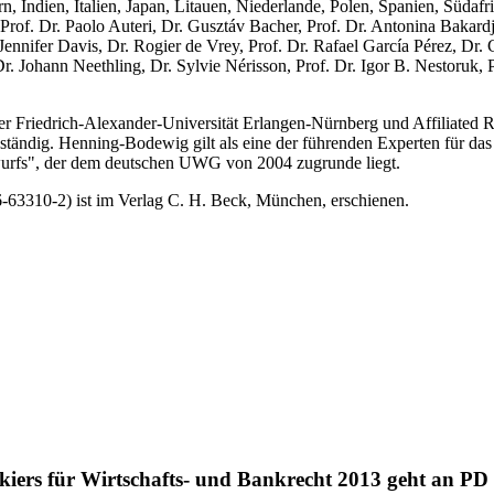
rn, Indien, Italien, Japan, Litauen, Niederlande, Polen, Spanien, Süd
 Prof. Dr. Paolo Auteri, Dr. Gusztáv Bacher, Prof. Dr. Antonina Bakard
. Jennifer Davis, Dr. Rogier de Vrey, Prof. Dr. Rafael García Pérez, D
Dr. Johann Neethling, Dr. Sylvie Nérisson, Prof. Dr. Igor B. Nestoruk,
er Friedrich-Alexander-Universität Erlangen-Nürnberg und Affiliated 
zuständig. Henning-Bodewig gilt als eine der führenden Experten für da
twurfs", der dem deutschen UWG von 2004 zugrunde liegt.
63310-2) ist im Verlag C. H. Beck, München, erschienen.
nkiers für Wirtschafts- und Bankrecht 2013 geht an P