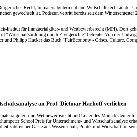
gerliches Recht, Immaterialgüterrecht und Wirtschaftsrecht an der Univ
en gewechselt ist. Podszun vertritt bereits seit dem Wintersemester 2
nck-Institut für Immaterialgüter- und Wettbewerbsrecht (MPI). Dort ge
rift "Wirtschaftsordnung durch Zivilgerichte" betreute. Von der Ludw
er und Philipp Hacker das Buch "FairEconomy - Crises, Culture, Compe
chaftsanalyse an Prof. Dietmar Harhoff verliehen
Immaterialgüter- und Wettbewerbsrecht und Leiter des Munich Center f
umpeter School Preis für Unternehmens- und Wirtschaftsanalyse erha
eit zahlreicher Gäste aus Wissenschaft, Politik und Wirtschaft für se