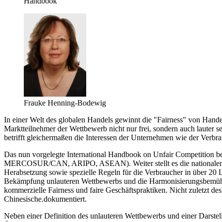
Handbook
Frauke Henning-Bodewig
In einer Welt des globalen Handels gewinnt die "Fairness" von Hand
Marktteilnehmer der Wettbewerb nicht nur frei, sondern auch lauter sei
betrifft gleichermaßen die Interessen der Unternehmen wie der Verb
Das nun vorgelegte International Handbook on Unfair Competition b
MERCOSUR/CAN, ARIPO, ASEAN). Weiter stellt es die nationalen An
Herabsetzung sowie spezielle Regeln für die Verbraucher in über 20 Lä
Bekämpfung unlauteren Wettbewerbs und die Harmonisierungsbemühunge
kommerzielle Fairness und faire Geschäftspraktiken. Nicht zuletzt des
Chinesische.dokumentiert.
Neben einer Definition des unlauteren Wettbewerbs und einer Darstel