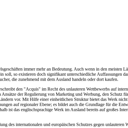
elsgeschäften immer mehr an Bedeutung. Auch wenn in den meisten Län
n soll, so existieren doch signifikant unterschiedliche Auffassungen dar
raucher, die zunehmend mit dem Ausland handeln oder dort kaufen.
eschreibt den "Acquis" im Recht des unlauteren Wettbewerbs auf inte
sätze der Regulierung von Marketing und Werbung, den Schutz für 
ndern vor. Mit Hilfe einer einheitlichen Struktur bietet das Werk nich
n auf regionaler Ebene; es bildet auch die Grundlage für die Entwic
halb ist das englischsprachige Werk im Ausland bereits auf großes Inte
lung des internationalen und europäischen Schutzes gegen unlauteren W