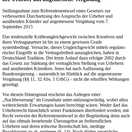
Stellungnahme zum Referentenentwurf eines Gesetzes zur
verbesserten Durchsetzung des Anspruchs der Urheber und
ausübenden Künstler auf angemessene Vergütung vom 7.
September 2015
Das tendenzielle Kräfteungleichgewicht zwischen Kreativen und
ihren Vertragspartner ist bis zu einem gewissen Grade
systembedingt. Versuche, dieses Ungleichgewicht mittels regulato-
rischer Eingriffe in die Vertragsfreiheit auszugleichen, haben in
Deutschland Tradition. Der letzte Anlauf dazu erfolgte 2002 durch
das Gesetz zur Stärkung der vertraglichen Stellung von Urhebern
und ausübenden Künstlern. Jenes hat nach Auffassung der
Bundesregierung – namentlich im Hinblick auf die angemessene
Vergütung (§§ 11, 32 Abs. 1 UrhG) – nicht die erhofften Wirkungen
gezeitigt.
Vor diesem Hintergrund erscheint das Anliegen einer
„Nachbesserung“ im Grundsatz unter-stützungswürdig, wobei allzu
weitreichende Erwartungen kaum berechtigt wären. Weder darf das
Urheberrecht hinsichtlich seiner Funktionen überfordert werden; mit
Recht verweist der Referentenentwurf in der Begründung denn auch
auf das oftmals bestehende Überangebot an freiberuflichen
Urhebern und deren teilweise Bereitschaft hin, niedrige
Bezahlungen zu ak-zeptieren (S. 14). Noch dürfen gesetzliche