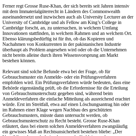
Ferner regt Grosse Ruse-Khan, der sich bereits seit Jahren intensiv
mit dem Immaterialgüterrecht in Ländern des Commonwealth
auseinandersetzt und inzwischen auch als University Lecturer an der
University of Cambridge und als Fellow am King’s College in
Cambridge forscht, an, zu untersuchen, in welchem Umfang
Innovationen stattfinden, in welchem Rahmen und an welchem Ort.
Ebenso klärungsbedürftig ist für ihn, ob das Kopieren und
Nachahmen von Konkurrenten in der pakistanischen Industrie
überhaupt als Problem angesehen wird oder ob die Unternehmen
nicht bereits alleine durch ihren Wissensvorsprung am Markt
bestehen können.
Relevant sind solche Befunde etwa bei der Frage, ob für
Gebrauchsmuster ein Anmelde- oder ein Prüfungsverfahren
empfohlen wird. Ein Prüfungsverfahren würde bedeuten, dass eine
Behörde eigenständig prüft, ob die Erfordernisse für die Erteilung
von Gebrauchsmusterschutz gegeben sind, während beim
Anmeldeverfahren die einfache Mitteilung als ausreichend erachtet
würde. Erst im Streitfall, etwa auf einen Löschungsantrag hin oder
im Rahmen einer Klage wegen Nachbau des geschützten
Gebrauchsmusters, müsste dann untersucht werden, ob
Gebrauchsmusterschutz zu Recht besteht. Grosse Ruse-Khan
erläutert, dass bei einem solchen Anmeldeverfahren zwangsläufig
ein gewisses Maß an Rechtsunsicherheit bestehen bliebe: „Der