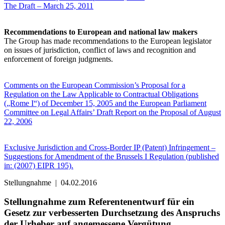
The Draft – March 25, 2011
Recommendations to European and national law makers
The Group has made recommendations to the European legislator
on issues of jurisdiction, conflict of laws and recognition and
enforcement of foreign judgments.
Comments on the European Commission’s Proposal for a
Regulation on the Law Applicable to Contractual Obligations
(„Rome I“) of December 15, 2005 and the European Parliament
Committee on Legal Affairs’ Draft Report on the Proposal of August
22, 2006
Exclusive Jurisdiction and Cross-Border IP (Patent) Infringement –
Suggestions for Amendment of the Brussels I Regulation (published
in: (2007) EIPR 195).
Stellungnahme
|
04.02.2016
Stellungnahme zum Referentenentwurf für ein
Gesetz zur verbesserten Durchsetzung des Anspruchs
der Urheber auf angemessene Vergütung