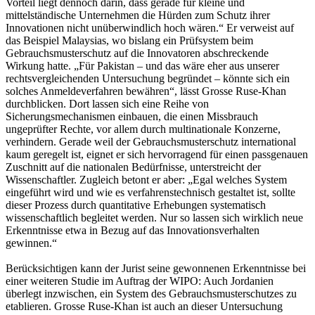
Vorteil liegt dennoch darin, dass gerade für kleine und
mittelständische Unternehmen die Hürden zum Schutz ihrer
Innovationen nicht unüberwindlich hoch wären.“ Er verweist auf
das Beispiel Malaysias, wo bislang ein Prüfsystem beim
Gebrauchsmusterschutz auf die Innovatoren abschreckende
Wirkung hatte. „Für Pakistan – und das wäre eher aus unserer
rechtsvergleichenden Untersuchung begründet – könnte sich ein
solches Anmeldeverfahren bewähren“, lässt Grosse Ruse-Khan
durchblicken. Dort lassen sich eine Reihe von
Sicherungsmechanismen einbauen, die einen Missbrauch
ungeprüfter Rechte, vor allem durch multinationale Konzerne,
verhindern. Gerade weil der Gebrauchsmusterschutz international
kaum geregelt ist, eignet er sich hervorragend für einen passgenauen
Zuschnitt auf die nationalen Bedürfnisse, unterstreicht der
Wissenschaftler. Zugleich betont er aber: „Egal welches System
eingeführt wird und wie es verfahrenstechnisch gestaltet ist, sollte
dieser Prozess durch quantitative Erhebungen systematisch
wissenschaftlich begleitet werden. Nur so lassen sich wirklich neue
Erkenntnisse etwa in Bezug auf das Innovationsverhalten
gewinnen.“
Berücksichtigen kann der Jurist seine gewonnenen Erkenntnisse bei
einer weiteren Studie im Auftrag der WIPO: Auch Jordanien
überlegt inzwischen, ein System des Gebrauchsmusterschutzes zu
etablieren. Grosse Ruse-Khan ist auch an dieser Untersuchung