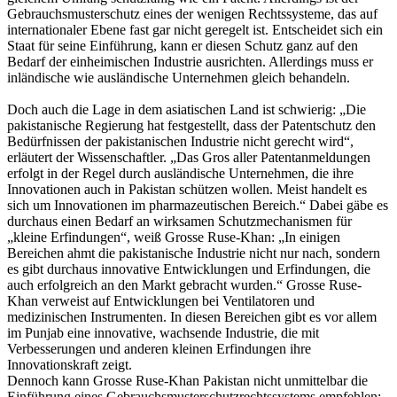
Gebrauchsmusterschutz eines der wenigen Rechtssysteme, das auf
internationaler Ebene fast gar nicht geregelt ist. Entscheidet sich ein
Staat für seine Einführung, kann er diesen Schutz ganz auf den
Bedarf der einheimischen Industrie ausrichten. Allerdings muss er
inländische wie ausländische Unternehmen gleich behandeln.
Doch auch die Lage in dem asiatischen Land ist schwierig: „Die
pakistanische Regierung hat festgestellt, dass der Patentschutz den
Bedürfnissen der pakistanischen Industrie nicht gerecht wird“,
erläutert der Wissenschaftler. „Das Gros aller Patentanmeldungen
erfolgt in der Regel durch ausländische Unternehmen, die ihre
Innovationen auch in Pakistan schützen wollen. Meist handelt es
sich um Innovationen im pharmazeutischen Bereich.“ Dabei gäbe es
durchaus einen Bedarf an wirksamen Schutzmechanismen für
„kleine Erfindungen“, weiß Grosse Ruse-Khan: „In einigen
Bereichen ahmt die pakistanische Industrie nicht nur nach, sondern
es gibt durchaus innovative Entwicklungen und Erfindungen, die
auch erfolgreich an den Markt gebracht wurden.“ Grosse Ruse-
Khan verweist auf Entwicklungen bei Ventilatoren und
medizinischen Instrumenten. In diesen Bereichen gibt es vor allem
im Punjab eine innovative, wachsende Industrie, die mit
Verbesserungen und anderen kleinen Erfindungen ihre
Innovationskraft zeigt.
Dennoch kann Grosse Ruse-Khan Pakistan nicht unmittelbar die
Einführung eines Gebrauchsmusterschutzrechtssystems empfehlen: