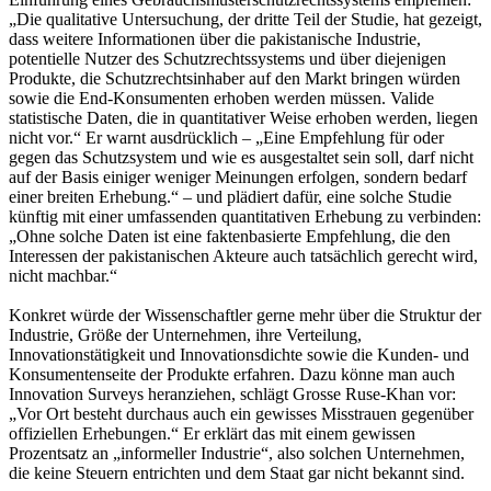
„Die qualitative Untersuchung, der dritte Teil der Studie, hat gezeigt,
dass weitere Informationen über die pakistanische Industrie,
potentielle Nutzer des Schutzrechtssystems und über diejenigen
Produkte, die Schutzrechtsinhaber auf den Markt bringen würden
sowie die End-Konsumenten erhoben werden müssen. Valide
statistische Daten, die in quantitativer Weise erhoben werden, liegen
nicht vor.“ Er warnt ausdrücklich – „Eine Empfehlung für oder
gegen das Schutzsystem und wie es ausgestaltet sein soll, darf nicht
auf der Basis einiger weniger Meinungen erfolgen, sondern bedarf
einer breiten Erhebung.“ – und plädiert dafür, eine solche Studie
künftig mit einer umfassenden quantitativen Erhebung zu verbinden:
„Ohne solche Daten ist eine faktenbasierte Empfehlung, die den
Interessen der pakistanischen Akteure auch tatsächlich gerecht wird,
nicht machbar.“
Konkret würde der Wissenschaftler gerne mehr über die Struktur der
Industrie, Größe der Unternehmen, ihre Verteilung,
Innovationstätigkeit und Innovationsdichte sowie die Kunden- und
Konsumentenseite der Produkte erfahren. Dazu könne man auch
Innovation Surveys heranziehen, schlägt Grosse Ruse-Khan vor:
„Vor Ort besteht durchaus auch ein gewisses Misstrauen gegenüber
offiziellen Erhebungen.“ Er erklärt das mit einem gewissen
Prozentsatz an „informeller Industrie“, also solchen Unternehmen,
die keine Steuern entrichten und dem Staat gar nicht bekannt sind.