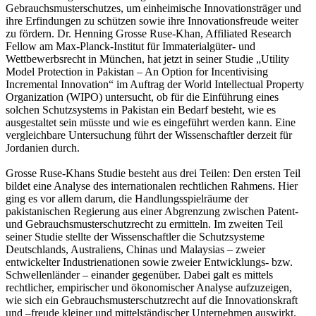
Gebrauchsmusterschutzes, um einheimische Innovationsträger und
ihre Erfindungen zu schützen sowie ihre Innovationsfreude weiter
zu fördern. Dr. Henning Grosse Ruse-Khan, Affiliated Research
Fellow am Max-Planck-Institut für Immaterialgüter- und
Wettbewerbsrecht in München, hat jetzt in seiner Studie „Utility
Model Protection in Pakistan – An Option for Incentivising
Incremental Innovation“ im Auftrag der World Intellectual Property
Organization (WIPO) untersucht, ob für die Einführung eines
solchen Schutzsystems in Pakistan ein Bedarf besteht, wie es
ausgestaltet sein müsste und wie es eingeführt werden kann. Eine
vergleichbare Untersuchung führt der Wissenschaftler derzeit für
Jordanien durch.
Grosse Ruse-Khans Studie besteht aus drei Teilen: Den ersten Teil
bildet eine Analyse des internationalen rechtlichen Rahmens. Hier
ging es vor allem darum, die Handlungsspielräume der
pakistanischen Regierung aus einer Abgrenzung zwischen Patent-
und Gebrauchsmusterschutzrecht zu ermitteln. Im zweiten Teil
seiner Studie stellte der Wissenschaftler die Schutzsysteme
Deutschlands, Australiens, Chinas und Malaysias – zweier
entwickelter Industrienationen sowie zweier Entwicklungs- bzw.
Schwellenländer – einander gegenüber. Dabei galt es mittels
rechtlicher, empirischer und ökonomischer Analyse aufzuzeigen,
wie sich ein Gebrauchsmusterschutzrecht auf die Innovationskraft
und –freude kleiner und mittelständischer Unternehmen auswirkt.