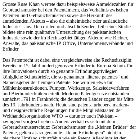
Grosse Ruse-Khan wertete dazu beispielsweise Anmeldezahlen für
Gebrauchsmuster bei den Patentämtern, das Verhältnis zwischen
Patenten und Gebrauchsmustern sowie die Herkunft des
anmeldenden Akteurs – also die einheimische oder ausländische
Industrie – aus. Den dritten und abschließenden Teil seiner Studie
bildete eine rein qualitative Untersuchung der pakistanischen
Industrie sowie der im Rechtsgebiet tätigen Akteure wie Richter,
Anwälte, das pakistanische IP-Office, Unternehmensverbände und
Erfinder.
Das Patentrecht ist dabei eine vergleichsweise alte Rechtsdisziplin:
Bereits im 15. Jahrhundert genossen Erfinder in Europa Schutz für
ihre Innovationen durch so genannte Erfindungsprivilegien –
königliche Schutzbriefe, die so genannten „litterae patentes“ und
Namensgeber der heutigen Patente. Sie wurden etwa für
Mühlenkonstruktionen, Pumpen, Werkzeuge, Salzsiedeverfahren
und Bierbrautechniken erteilt. Moderne Patentgesetze entstanden
zunächst 1791 in Frankreich; die deutschen Länder zogen bis Mitte
des 19. Jahrhunderts nach. Heute sind patent-, urheber-, marken-
und designrechtliche Regelungen für die Mitgliedsstaaten der
Welthandelsorganisation WTO – darunter auch Pakistan –
zwingend vorgeschrieben. Anders verhält es sich mit dem
Gebrauchsmusterschutz: Gebrauchsmuster, die „kleinen Brüder“ der
Patente, gelten als so genannte „kleine Erfindungen“ nicht in
gleichem Umfang schutzfähig wie ein Patent. Allerdings ist der