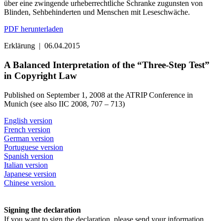
über eine zwingende urheberrechtliche Schranke zugunsten von
Blinden, Sehbehinderten und Menschen mit Leseschwäche.
PDF herunterladen
Erklärung
|
06.04.2015
A Balanced Interpretation of the “Three-Step Test”
in Copyright Law
Published on September 1, 2008 at the ATRIP Conference in
Munich (see also IIC 2008, 707 – 713)
English version
French version
German version
Portuguese version
Spanish version
Italian version
Japanese version
Chinese version
Signing the declaration
If you want to sign the declaration, please send your information