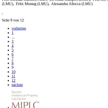
(LMU), Felix Montag (LMU), Alessandra Allocca (LMU)
Seite 9 von 12
vorherige
1
...
3
4
5
6
7
8
9
10
11
12
nächste