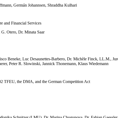
Hoffmann, Germán Johannsen, Shraddha Kulhari
e and Financial Services
 G. Otero, Dr. Minata Saar
ancisco Beneke, Luc Desaunettes-Barbero, Dr. Michèle Finck, LL.M., J
euerer, Peter R. Slowinski, Jannick Thonemann, Klaus Wiedemann
. 102 TFEU, the DMA, and the German Competition Act
 Monika Schnitzer (LMU), Dr. Marina Chugunova, Dr. Fabian Gaessle