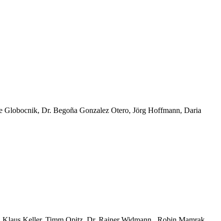
ure Globocnik, Dr. Begoña Gonzalez Otero, Jörg Hoffmann, Daria
r, Klaus Keller, Timm Opitz, Dr. Rainer Widmann, Robin Mamrak