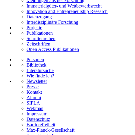
Meldungen aus der Forschung
Immaterialgüter- und Wettbewerbsrecht
Innovation and Entrepreneurship Research
Datenzugang
Interdisziplinäre Forschung
Projekte
Publikationen
Schriftenreihen
Zeitschriften
Open Access Publikationen
Personen
Bibliothek
Literatursuche
Wie finde ich?
Newsletter
Presse
Kontakt
Alumni
SIPLA
Webmail
Impressum
Datenschutz
Barrierefreiheit
Max-Planck-Gesellschaft