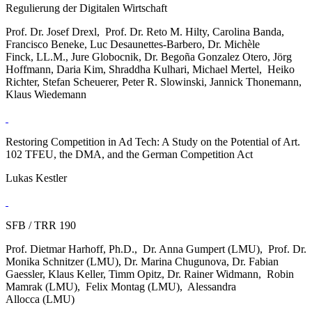
Regulierung der Digitalen Wirtschaft
Prof. Dr. Josef Drexl, Prof. Dr. Reto M. Hilty, Carolina Banda,
Francisco Beneke, Luc Desaunettes-Barbero, Dr. Michèle
Finck, LL.M., Jure Globocnik, Dr. Begoña Gonzalez Otero, Jörg
Hoffmann, Daria Kim‎, Shraddha Kulhari, Michael Mertel, Heiko
Richter, Stefan Scheuerer, Peter R. Slowinski, Jannick Thonemann,
Klaus Wiedemann
Restoring Competition in Ad Tech: A Study on the Potential of Art.
102 TFEU, the DMA, and the German Competition Act
Lukas Kestler
SFB / TRR 190
Prof. Dietmar Harhoff, Ph.D., Dr. Anna Gumpert (LMU), Prof. Dr.
Monika Schnitzer (LMU), Dr. Marina Chugunova, Dr. Fabian
Gaessler, Klaus Keller, Timm Opitz, Dr. Rainer Widmann, Robin
Mamrak (LMU), Felix Montag (LMU), Alessandra
Allocca (LMU)