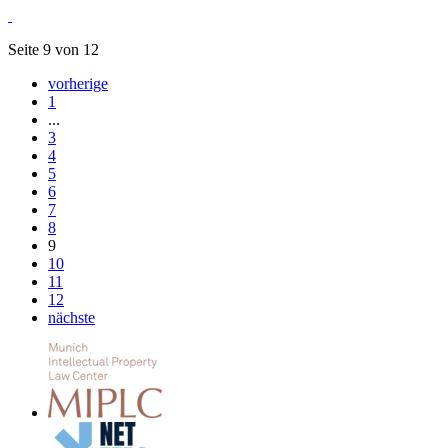
Seite 9 von 12
vorherige
1
...
3
4
5
6
7
8
9
10
11
12
nächste