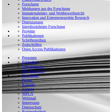
Forschung
Meldungen aus der Forschung
Immaterialgüter- und Wettbewerbsrecht
Innovation and Entrepreneurship Research
Datenzugang
Interdisziplinäre Forschung
Projekte
Publikationen
Schriftenreihen
Zeitschriften
Open Access Publikationen
Personen
Bibliothek
Literatursuche
Wie finde ich?
Newsletter
Presse
Kontakt
Alumni
SIPLA
Webmail
Impressum
Datenschutz
Barrierefreiheit