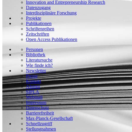
Innovation and Entrepreneurship Research
Datenzugang
Interdisziplinäre Forschung
Projekte
Publikationen
Schriftenreihen
Zeitschriften
Open Access Publikationen
Personen
Bibliothek
Literatursuche
Wie finde ich?
Newsletter
Presse
Kontakt
Alumni
SIPLA
Webmail
Impressum
Datenschutz
Barrierefreiheit
Max-Planck-Gesellschaft
Schnellzugriff
Stellungnahmen