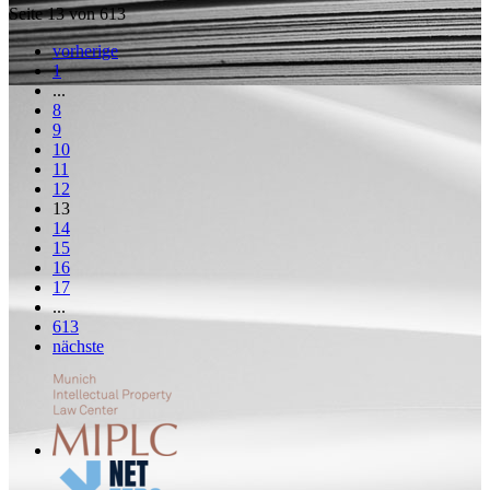
Seite 13 von 613
vorherige
1
...
8
9
10
11
12
13
14
15
16
17
...
613
nächste