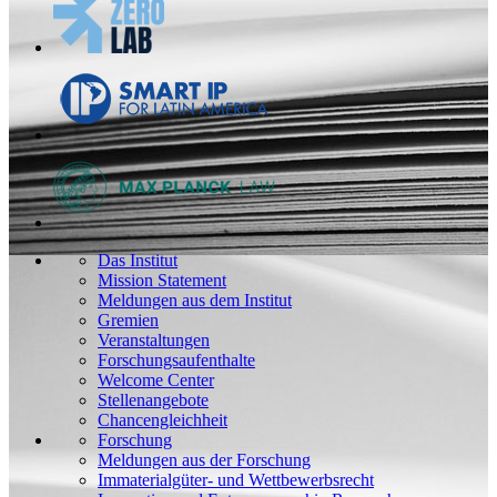
Das Institut
Mission Statement
Meldungen aus dem Institut
Gremien
Veranstaltungen
Forschungsaufenthalte
Welcome Center
Stellenangebote
Chancengleichheit
Forschung
Meldungen aus der Forschung
Immaterialgüter- und Wettbewerbsrecht