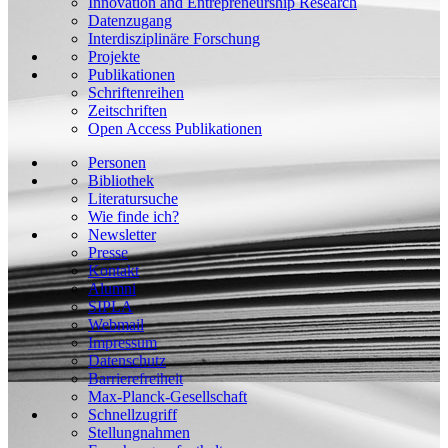
Innovation and Entrepreneurship Research
Datenzugang
Interdisziplinäre Forschung
Projekte
Publikationen
Schriftenreihen
Zeitschriften
Open Access Publikationen
Personen
Bibliothek
Literatursuche
Wie finde ich?
Newsletter
Presse
Kontakt
Alumni
SIPLA
Webmail
Impressum
Datenschutz
Barrierefreiheit
Max-Planck-Gesellschaft
Schnellzugriff
Stellungnahmen