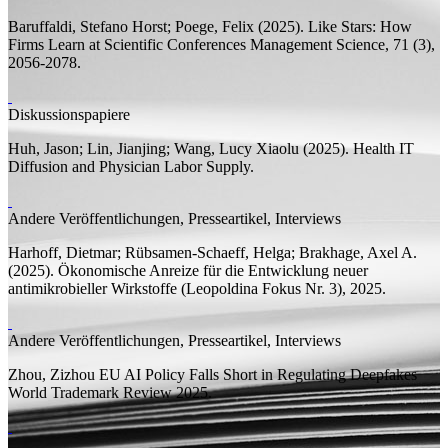
Baruffaldi, Stefano Horst;
Poege, Felix
(2025).
Like Stars: How
Firms Learn at Scientific Conferences
Management Science, 71 (3),
2056-2078.
Diskussionspapiere
Huh, Jason; Lin, Jianjing;
Wang, Lucy Xiaolu
(2025).
Health IT
Diffusion and Physician Labor Supply.
Andere Veröffentlichungen, Presseartikel, Interviews
Harhoff, Dietmar;
Rübsamen-Schaeff, Helga; Brakhage, Axel A.
(2025). Ökonomische Anreize für die Entwicklung neuer
antimikrobieller Wirkstoffe (
Leopoldina Fokus
Nr. 3), 2025.
Andere Veröffentlichungen, Presseartikel, Interviews
Zhou, Zizhou
EU AI Policy Falls Short in Regulating Deepfakes
World Trademark Review 2025.