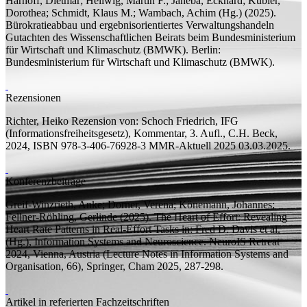
Harhoff, Dietmar;
Hellwig, Martin F.;
Janeba, Eckhard; Kübler,
Dorothea; Schmidt, Klaus M.; Wambach, Achim (
Hg.
)
(2025).
Bürokratieabbau und ergebnisorientiertes Verwaltungshandeln
Gutachten des Wissenschaftlichen Beirats beim Bundesministerium
für Wirtschaft und Klimaschutz (BMWK).
Berlin:
Bundesministerium für Wirtschaft und Klimaschutz (BMWK).
Rezensionen
Richter, Heiko
Rezension von:
Schoch Friedrich, IFG
(Informationsfreiheitsgesetz), Kommentar, 3. Aufl., C.H. Beck,
2024, ISBN 978-3-406-76928-3
MMR-Aktuell 2025 03.03.2025.
Konferenzbeiträge
Greif-Winzrieth, Anke; Dorner, Verena;
Könemann, Johannes;
Fellner-Röhling, Gerlinde
(2025).
The Heart of Effort: Revealing
Heart Rate Patterns in Real-Effort Tasks
in: Fred D. Davis et al.
(
Hg.
), Information Systems and Neuroscience. NeuroIS Retreat
2024, Vienna, Austria (Lecture Notes in Information Systems and
Organisation, 66), Springer, Cham 2025, 287-298.
Artikel in referierten Fachzeitschriften