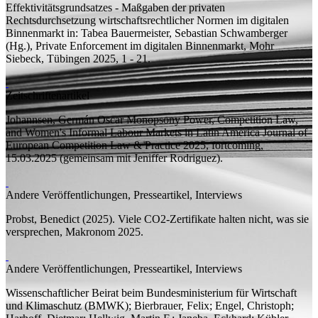
Effektivitätsgrundsatzes - Maßgaben der privaten
Rechtsdurchsetzung wirtschaftsrechtlicher Normen im digitalen
Binnenmarkt
in: Tabea Bauermeister, Sebastian Schwamberger
(
Hg.
), Private Enforcement im digitalen Binnenmarkt, Mohr
Siebeck, Tübingen 2025, 1 - 21.
Zeitschriftenartikel
Johannsen, Germán Oscar
Monopsony Power, Competition Law,
and Women's Informal Labour Markets in Latin America
Journal of
European Competition Law & Practice 2025, fortcoming,
15.03.2025 (
gemeinsam mit
Jeniffer Rodriguez).
Andere Veröffentlichungen, Presseartikel, Interviews
Probst, Benedict
(2025). Viele CO2-Zertifikate halten nicht, was sie
versprechen,
Makronom
2025.
Andere Veröffentlichungen, Presseartikel, Interviews
Wissenschaftlicher Beirat beim Bundesministerium für Wirtschaft
und Klimaschutz (BMWK);
Bierbrauer, Felix;
Engel, Christoph;