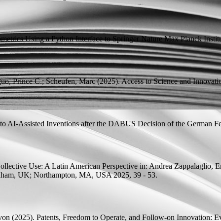
ometrics Using a Python Interface to Springer Nature
Max Planck Instit
uo, Prince C.; Scheufen, Marc
(2025).
Access to Science and Innovati
 to AI-Assisted Inventions after the DABUS Decision of the German Fed
ollective Use: A Latin American Perspective
in: Andrea Zappalaglio, E
tenham, UK; Northampton, MA, USA 2025, 39 - 53.
von
(2025).
Patents, Freedom to Operate, and Follow-on Innovation: E