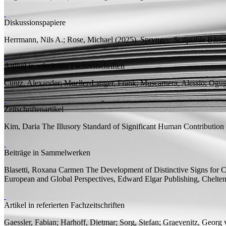
Diskussionspapiere
Herrmann, Nils A.;
Rose, Michael
(2025).
Sprynger: Scriptable Bibli
Artikel in referierten Fachzeitschriften
Cuntz, Alexander;
Mueller-Langer, Frank;
Muscarnera, Alessio; Ogug
Zeitschriftenartikel
Kim, Daria
The Illusory Standard of Significant Human Contribution
Beiträge in Sammelwerken
Blasetti, Roxana Carmen
The Development of Distinctive Signs for C
European and Global Perspectives, Edward Elgar Publishing, Chel
Artikel in referierten Fachzeitschriften
Gaessler, Fabian;
Harhoff, Dietmar;
Sorg, Stefan;
Graevenitz, Georg 