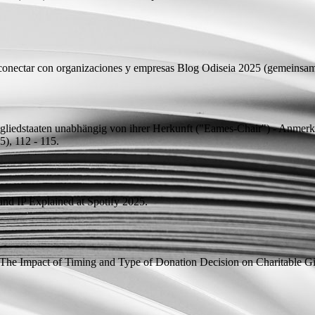
conectar con organizaciones y empresas
Blog Odiseia 2025 (
gemeinsam
itgliedstaaten unabhängig von ihrer Herkunft ("Eames-Chair") - An
), 112 - 115.
nd IP Explained at Spotify 2025.
The Impact of Timing and Type of Donation Decision on Charitable G