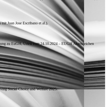
 mit
Juan Jose Escribano et al.).
merkung zu EuGH, Urteil vom 24.10.2024 – EUGH Aktenzeichen
iving
Social Choice and Welfare 2025.