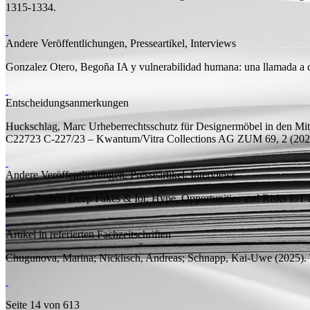
1315-1334.
Andere Veröffentlichungen, Presseartikel, Interviews
Gonzalez Otero, Begoña
IA y vulnerabilidad humana: una llamada a 
Entscheidungsanmerkungen
Huckschlag, Marc
Urheberrechtsschutz für Designermöbel in den M
C22723 C-227/23 – Kwantum/Vitra Collections AG
ZUM 69, 2 (2025
Andere Veröffentlichungen, Presseartikel, Interviews
Zhou, Zizhou
Deep Fakes & Iot: Hype, Opportunities and Risks
IoT a
Artikel in referierten Fachzeitschriften
Chugunova, Marina;
Nicklisch, Andreas; Schnapp, Kai-Uwe
(2025).
Seite 14 von 613