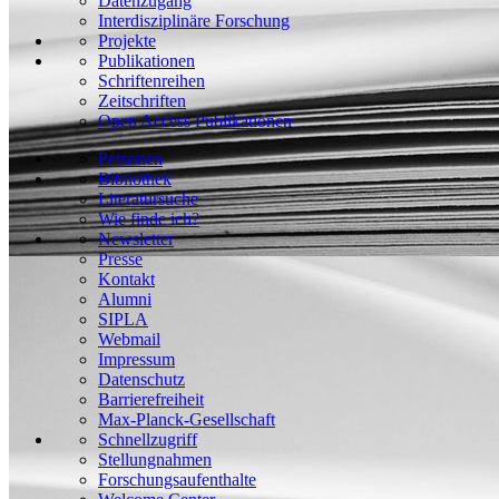
Datenzugang
Interdisziplinäre Forschung
Projekte
Publikationen
Schriftenreihen
Zeitschriften
Open Access Publikationen
Personen
Bibliothek
Literatursuche
Wie finde ich?
Newsletter
Presse
Kontakt
Alumni
SIPLA
Webmail
Impressum
Datenschutz
Barrierefreiheit
Max-Planck-Gesellschaft
Schnellzugriff
Stellungnahmen
Forschungsaufenthalte