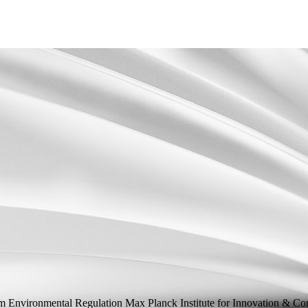
om Environmental Regulation
Max Planck Institute for Innovation & Co