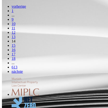
vorherige
1
...
9
10
11
12
13
14
15
16
17
18
...
613
nächste