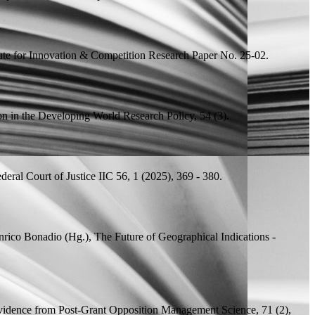
ute for Innovation & Competition Research Paper
No. 25-02.
on in the Developing World
Research Policy, 54 (3).
eral Court of Justice
IIC 56, 1 (2025), 369 - 380.
nrico Bonadio (
Hg.
), The Future of Geographical Indications -
vidence from Post-Grant Opposition
Management Science, 71 (2),