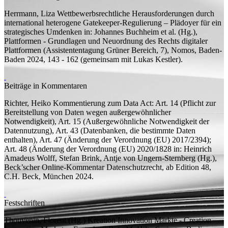
Herrmann, Liza
Wettbewerbsrechtliche Herausforderungen durch
international heterogene Gatekeeper-Regulierung – Plädoyer für ein
strategisches Umdenken
in: Johannes Buchheim et al. (
Hg.
),
Plattformen - Grundlagen und Neuordnung des Rechts digitaler
Plattformen (Assistententagung Grüner Bereich, 7), Nomos, Baden-
Baden 2024, 143 - 162 (
gemeinsam mit
Lukas Kestler).
Beiträge in Kommentaren
Richter, Heiko
Kommentierung zum Data Act: Art. 14 (Pflicht zur
Bereitstellung von Daten wegen außergewöhnlicher
Notwendigkeit), Art. 15 (Außergewöhnliche Notwendigkeit der
Datennutzung), Art. 43 (Datenbanken, die bestimmte Daten
enthalten), Art. 47 (Änderung der Verordnung (EU) 2017/2394);
Art. 48 (Änderung der Verordnung (EU) 2020/1828
in: Heinrich
Amadeus Wolff, Stefan Brink, Antje von Ungern-Sternberg (
Hg.
),
Beck’scher Online-Kommentar Datenschutzrecht, ab Edition 48,
C.H. Beck, München 2024.
Festschriften
Thouvenin, ​Florent (
Hg.
)
Kreation Innovation Märkte - Creation