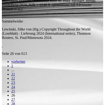
Innovation Markets - Festschrift Reto M. Hilty
Springer, Berlin;
Heidelberg 2024, XIX + 1246
S.
(
gemeinsam mit
Alexander
Peukert et al.).
Sammelwerke
Lewinski, Silke von (
Hg.
)
Copyright Throughout the World
(Loseblatt) - Lieferung 2024
(International series), Thomson
Reuters, St. Paul/Minnesota 2024.
Seite 26 von 613
vorherige
1
...
21
22
23
24
25
26
27
28