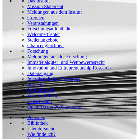
Das Institut
Mission Statement
Meldungen aus dem Institut
Gremien
Veranstaltungen
Forschungsaufenthalte
Welcome Center
Stellenangebote
Chancengleichheit
Forschung
Meldungen aus der Forschung
Immaterialgüter- und Wettbewerbsrecht
Innovation and Entrepreneurship Research
Datenzugang
Interdisziplinäre Forschung
Projekte
Publikationen
Schriftenreihen
Zeitschriften
Open Access Publikationen
Personen
Bibliothek
Literatursuche
Wie finde ich?