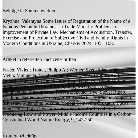
Beiträge in Sammelwerken
Kryzhna, Valentyna
Some Issues of Registration of the Name of a
Famous Person in Ukraine as a Trade Mark
in: Problems of
Improvement of Private Law Mechanisms of Acquisition, Transfer,
Exercise and Protection of Subjective Civil and Family Rights in
Modern Conditions in Ukraine, Charkiv 2024, 105 - 108.
Artikel in referierten Fachzeitschriften
Foster, Vivien; Trotter, Philipp A.; Werner, Sven; Niedermayer,
Melin; Mulugetta, Yacob; Achakulwisut, Ploy; Brophy, Aoife;
Dubash, Navroz K.; Fankhauser, Sam; Hawkes, Adam; Hirmer,
Stephanie; Jenkins, Stuart; Loni, Sam; McGivern, Alexis;
Nanthavong, Khamphone;
Probst, Benedict;
Pye, Steve; Russo,
Vladimir; Semieniuk, Gregor; Shenga, Carlos; Sridharan, Vignesh;
Srivastav, Sugandha; Sokona, Youba; Somavilla Croxatto, Lucas;
Yang, Pu
(2024).
Development Transitions for Fossil Fuel-
Producing Low and Lower–Middle Income Countries in a Carbon-
Constrained World
Nature Energy, 9, 242-250.
Konferenzbeiträge