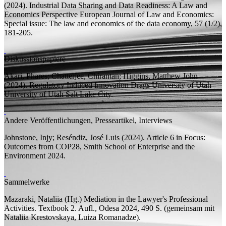
(2024).
Industrial Data Sharing and Data Readiness: A Law and
Economics Perspective
European Journal of Law and Economics:
Special issue: The law and economics of the data economy, 57 (1/2),
181-205.
Diskussionspapiere
Akari, Phares; Chatterjee, Chirantan;
Higgins, Matthew John
(2024).
Regulatory Induced Innovation Drags
University of Utah
University of Utah
Salt Lake City.
Andere Veröffentlichungen, Presseartikel, Interviews
Johnstone, Injy;
Reséndiz, José Luis
(2024). Article 6 in Focus:
Outcomes from COP28,
Smith School of Enterprise and the
Environment
2024.
Sammelwerke
Mazaraki, Nataliia (
Hg.
)
Mediation in the Lawyer's Professional
Activities. Textbook
2.
Aufl.
, Odesa 2024, 490
S.
(
gemeinsam mit
Nataliia Krestovskaya, Luiza Romanadze).