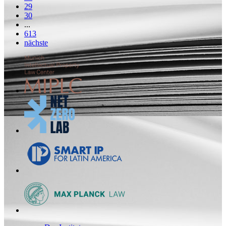
29
30
...
613
nächste