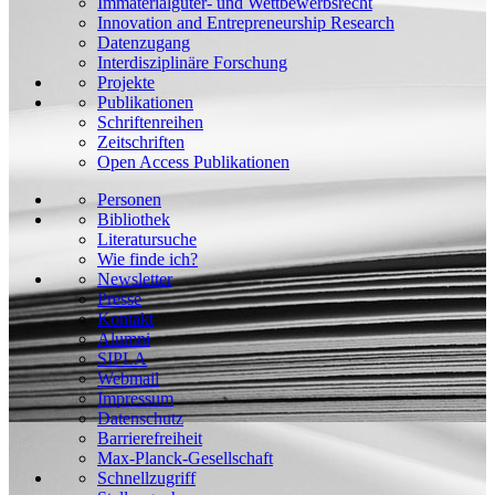
Immaterialgüter- und Wettbewerbsrecht
Innovation and Entrepreneurship Research
Datenzugang
Interdisziplinäre Forschung
Projekte
Publikationen
Schriftenreihen
Zeitschriften
Open Access Publikationen
Personen
Bibliothek
Literatursuche
Wie finde ich?
Newsletter
Presse
Kontakt
Alumni
SIPLA
Webmail
Impressum
Datenschutz
Barrierefreiheit
Max-Planck-Gesellschaft
Schnellzugriff