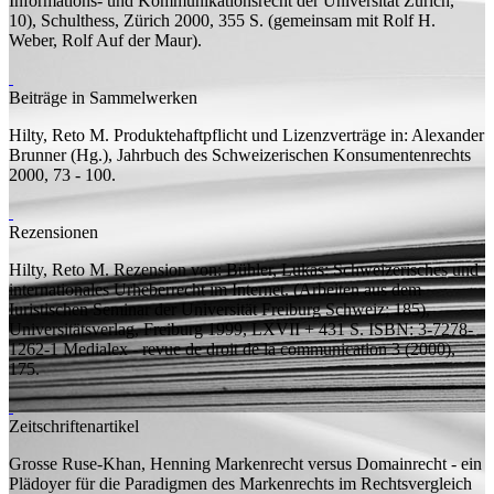
Informations- und Kommunikationsrecht der Universität Zürich,
10), Schulthess, Zürich 2000, 355
S.
(
gemeinsam mit
Rolf H.
Weber, Rolf Auf der Maur).
Beiträge in Sammelwerken
Hilty, Reto M.
Produktehaftpflicht und Lizenzverträge
in: Alexander
Brunner (
Hg.
), Jahrbuch des Schweizerischen Konsumentenrechts
2000, 73 - 100.
Rezensionen
Hilty, Reto M.
Rezension von:
Bühler, Lukas: Schweizerisches und
internationales Urheberrecht im Internet. (Arbeiten aus dem
Iuristischen Seminar der Universität Freiburg Schweiz; 185),
Universitätsverlag, Freiburg 1999, LXVII + 431 S. ISBN: 3-7278-
1262-1
Medialex - revue de droit de la communication 3 (2000),
175.
Zeitschriftenartikel
Grosse Ruse-Khan, Henning
Markenrecht versus Domainrecht - ein
Plädoyer für die Paradigmen des Markenrechts im Rechtsvergleich