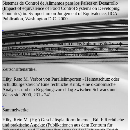
Sistemas de Control de Alimentos para los Países en Desarrollo
(Impact of equivalence of Food Control Systems on Developing
Countries)
in: Symposium on Judgement of Equivalence, IICA
Publication, Washington D.C. 2000.
Forschungspapiere
Blasetti, Roxana Carmen
Evaluación de los Subgrupos de Trabajo
del MERCOSUR" within the framework of the re-launching of
MERCOSUR
FLASCO, Curridabat, San José 2000.
Zeitschriftenartikel
Hilty, Reto M.
Verbot von Parallelimporten - Heimatschutz oder
Schildbürgerstreich? Eine rechtliche Kritik, eine ökonomische
Analyse - und ein Regelungsvorschlag zwischen Schwarz und
Weiss
sic! 2000, 231 - 241.
Sammelwerke
Hilty, Reto M. (
Hg.
)
Geschäftsplattform Internet, Bd. I: Rechtliche
und praktische Aspekte
(Publikationen aus dem Zentrum für