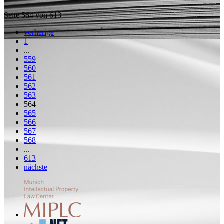
Seite 564 von 613
vorherige
1
...
559
560
561
562
563
564
565
566
567
568
...
613
nächste