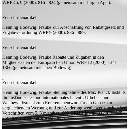
WRP 46, 9 (2000), 816 - 824 (
gemeinsam mit
Jürgen Apel).
Zeitschriftenartikel
Henning-Bodewig, Frauke
Zur Abschaffung von Rabattgesetz und
Zugabeverordnung
WRP 9 (2000), 886 - 889.
Zeitschriftenartikel
Henning-Bodewig, Frauke
Rabatte und Zugaben in den
Mitgliedstaaten der Europäischen Union
WRP 12 (2000), 1341 -
1366 (
gemeinsam mit
Theo Bodewig).
Zeitschriftenartikel
Henning-Bodewig, Frauke
Stellungnahme des Max-Planck-Instituts
für ausländisches und internationales Patent-, Urheber- und
Wettbewerbsrecht zum Referentenentwurf für ein Gesetz zur
vergleichenden Werbung und zur Änderung wettbewerbsrechtlicher
Vorschriften vom 5. November 1999
GRUR Int 49, 3 (2000), 265 -
266 (
gemeinsam mit
Ansgar Ohly).