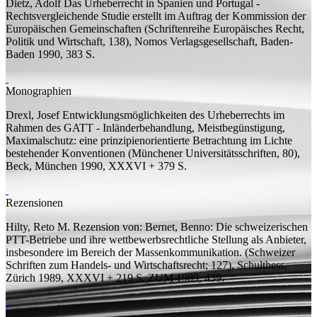
Dietz, Adolf
Das Urheberrecht in Spanien und Portugal -
Rechtsvergleichende Studie erstellt im Auftrag der Kommission der
Europäischen Gemeinschaften
(Schriftenreihe Europäisches Recht,
Politik und Wirtschaft, 138), Nomos Verlagsgesellschaft, Baden-
Baden 1990, 383
S.
Monographien
Drexl, Josef
Entwicklungsmöglichkeiten des Urheberrechts im
Rahmen des GATT - Inländerbehandlung, Meistbegünstigung,
Maximalschutz: eine prinzipienorientierte Betrachtung im Lichte
bestehender Konventionen
(Münchener Universitätsschriften, 80),
Beck, München 1990, XXXVI + 379
S.
Rezensionen
Hilty, Reto M.
Rezension von:
Bernet, Benno: Die schweizerischen
PTT-Betriebe und ihre wettbewerbsrechtliche Stellung als Anbieter,
insbesondere im Bereich der Massenkommunikation. (Schweizer
Schriften zum Handels- und Wirtschaftsrecht; 127), Schulthess,
Zürich 1989, XXXVI + 219 S.
ZUM 1989, 439.