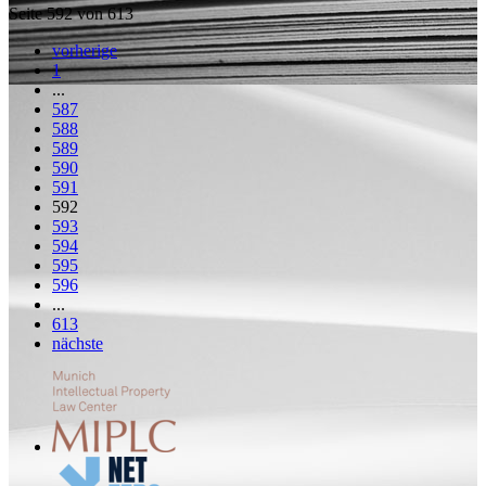
Seite 592 von 613
vorherige
1
...
587
588
589
590
591
592
593
594
595
596
...
613
nächste