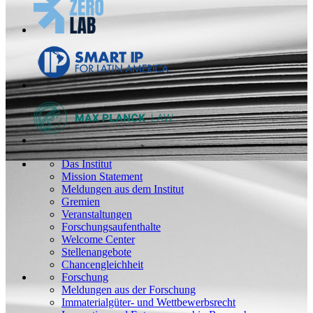
Das Institut
Mission Statement
Meldungen aus dem Institut
Gremien
Veranstaltungen
Forschungsaufenthalte
Welcome Center
Stellenangebote
Chancengleichheit
Forschung
Meldungen aus der Forschung
Immaterialgüter- und Wettbewerbsrecht