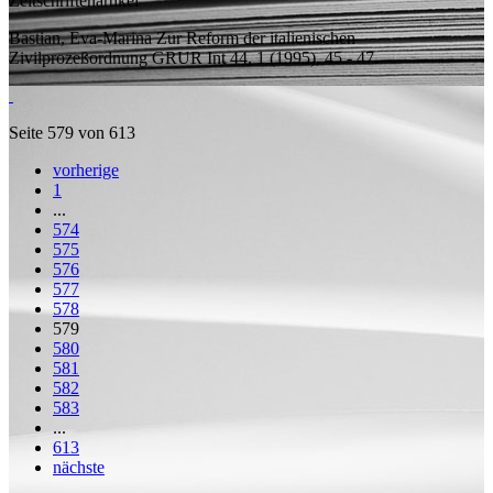
Zeitschriftenartikel
Bastian, Eva-Marina
Zur Reform der italienischen
Zivilprozeßordnung
GRUR Int 44, 1 (1995), 45 - 47.
Seite 579 von 613
vorherige
1
...
574
575
576
577
578
579
580
581
582
583
...
613
nächste