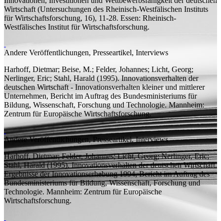
Innovationen, Investitionen und Wettbewerbsfähigkeit der deutschen
Wirtschaft
(Untersuchungen des Rheinisch-Westfälischen Instituts
für Wirtschaftsforschung, 16), 11-28. Essen: Rheinisch-
Westfälisches Institut für Wirtschaftsforschung.
Andere Veröffentlichungen, Presseartikel, Interviews
Harhoff, Dietmar;
Beise, M.; Felder, Johannes; Licht, Georg;
Nerlinger, Eric; Stahl, Harald
(1995).
Innovationsverhalten der
deutschen Wirtschaft - Innovationsverhalten kleiner und mittlerer
Unternehmen, Bericht im Auftrag des Bundesministeriums für
Bildung, Wissenschaft, Forschung und Technologie.
Mannheim:
Zentrum für Europäische Wirtschaftsforschung.
Andere Veröffentlichungen, Presseartikel, Interviews
Harhoff, Dietmar;
Felder, Johannes; Licht, Georg; Nerlinger, Eric;
Stahl, Harald
(1995).
Innovationsverhalten der deutschen Wirtschaft.
Ergebnisse der Innovationserhebung 1994, Bericht im Auftrag des
Bundesministeriums für Bildung, Wissenschaft, Forschung und
Technologie.
Mannheim: Zentrum für Europäische
Wirtschaftsforschung.