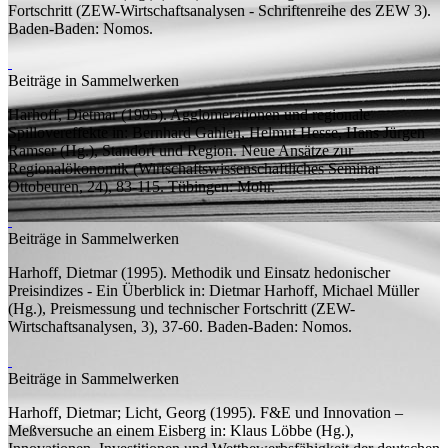
Fortschritt
(
ZEW-Wirtschaftsanalysen - Schriftenreihe des ZEW
3).
Baden-Baden: Nomos.
Beiträge in Sammelwerken
Harhoff, Dietmar
(1995).
Agglomerationen und regionale
Spillovereffekte
in: Bernhard Gahlen, Helmut Hesse, Hans Jürgen
Ramser (
Hg.
),
Standort und Region. Neue Ansätze zur
Regionalökonomik
(Wirtschaftswissenschaftliches Seminar
Ottobeuren, 24), 83-115. Tübingen: Mohr.
Beiträge in Sammelwerken
Harhoff, Dietmar
(1995).
Methodik und Einsatz hedonischer
Preisindizes - Ein Überblick
in: Dietmar Harhoff, Michael Müller
(
Hg.
),
Preismessung und technischer Fortschritt
(ZEW-
Wirtschaftsanalysen, 3), 37-60. Baden-Baden: Nomos.
Beiträge in Sammelwerken
Harhoff, Dietmar;
Licht, Georg
(1995).
F&E und Innovation –
Meßversuche an einem Eisberg
in: Klaus Löbbe (
Hg.
),