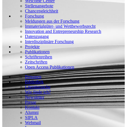
Welcome Center
Stellenangebote
Chancengleichheit
Forschung
Meldungen aus der Forschung
Immaterialgüter- und Wettbewerbsrecht
Innovation and Entrepreneurship Research
Datenzugang
Interdisziplinäre Forschung
Projekte
Publikationen
Schriftenreihen
Zeitschriften
Open Access Publikationen
Personen
Bibliothek
Literatursuche
Wie finde ich?
Newsletter
Presse
Kontakt
Alumni
SIPLA
Webmail