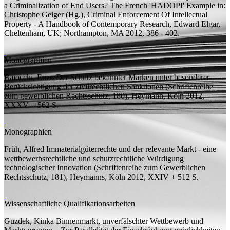
a Criminalization of End Users? The French 'HADOPI' Example
in:
Christophe Geiger (
Hg.
), Criminal Enforcement Of Intellectual
Property - A Handbook of Contemporary Research, Edward Elgar,
Cheltenham, UK; Northampton, MA 2012, 386 - 402.
Monographien
Baiocchi, Enzo
Der Schutz bekannter Marken unter besonderer
Berücksichtigung der zivilrechtlichen Sanktionen
(Schriftenreihe
zum gewerblichen Rechtsschutz, 180), Heymann, Köln 2012,
XXXV + 562
S.
Monographien
Früh, Alfred
Immaterialgüterrechte und der relevante Markt - eine
wettbewerbsrechtliche und schutzrechtliche Würdigung
technologischer Innovation
(Schriftenreihe zum Gewerblichen
Rechtsschutz, 181), Heymanns, Köln 2012, XXIV + 512
S.
Wissenschaftliche Qualifikationsarbeiten
Guzdek, Kinka
Binnenmarkt, unverfälschter Wettbewerb und