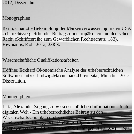
2012,
Dissertation
.
Monographien
Barth, Charlotte
Bekämpfung der Markenverwässerung in den USA
- ein rechtsvergleichender Beitrag zum europäischen und deutschen
Recht
(Schriftenreihe zum Gewerblichen Rechtsschutz, 183),
Heymanns, Köln 2012, 238
S.
Wissenschaftliche Qualifikationsarbeiten
Höffner, Eckhard
Ökonomische Analyse des urheberrechtlichen
Softwareschutzes
Ludwig-Maximilians-Universität, München 2012,
Dissertation
.
Monographien
Lutz, Alexander
Zugang zu wissenschaftlichen Informationen in der
digitalen Welt - Ein urheberrechtlicher Beitrag zu den
Wissenschaftsschranken und zu einem zwingenden
Zweitveröffentlichungsrecht
(Geistiges Eigentum und
Wettbewerbsrecht, 65), Mohr Siebeck, Tübingen 2012, XVI + 290
S.