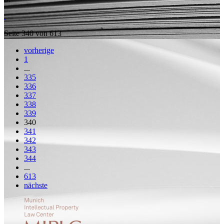
Seite 340 von 613
vorherige
1
...
335
336
337
338
339
340
341
342
343
344
...
613
nächste