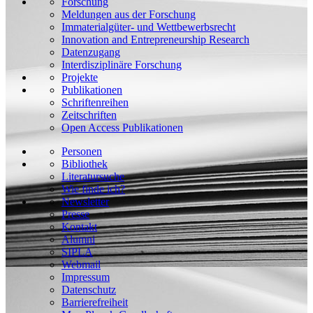
Forschung
Meldungen aus der Forschung
Immaterialgüter- und Wettbewerbsrecht
Innovation and Entrepreneurship Research
Datenzugang
Interdisziplinäre Forschung
Projekte
Publikationen
Schriftenreihen
Zeitschriften
Open Access Publikationen
Personen
Bibliothek
Literatursuche
Wie finde ich?
Newsletter
Presse
Kontakt
Alumni
SIPLA
Webmail
Impressum
Datenschutz
Barrierefreiheit