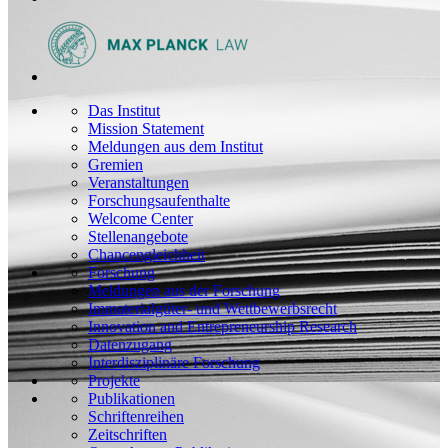
Das Institut
Mission Statement
Meldungen aus dem Institut
Gremien
Veranstaltungen
Forschungsaufenthalte
Welcome Center
Stellenangebote
Chancengleichheit
Forschung
Meldungen aus der Forschung
Immaterialgüter- und Wettbewerbsrecht
Innovation and Entrepreneurship Research
Datenzugang
Interdisziplinäre Forschung
Projekte
Publikationen
Schriftenreihen
Zeitschriften