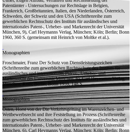
Ulmer, Eugen
Aufbau, Verfahren und Rechtsstellung der
Patentämter - Untersuchungen zur Rechtslage in Belgien,
Frankreich, Großbritannien, Italien, den Niederlanden, Österreich,
Schweden, der Schweiz und den USA
(Schriftenreihe zum
gewerblichen Rechtsschutz des Instituts für ausländisches und
internationales Patent-, Urheber- und Markenrecht der Universität
München, 9), Carl Heymanns Verlag, München; Köln; Berlin; Bonn
1960, 360
S.
(
gemeinsam mit
Heinrich von Moltke et al.).
Monographien
Froschmaier, Franz
Der Schutz von Dienstleistungszeichen
(Schriftenreihe zum gewerblichen Rechtsschutz des Instituts für
ausländisches und internationales Patent-, Urheber- und
Markenrecht der Universität München, 6), Carl Heymanns Verlag,
München; Köln; Berlin; Bonn 1959, 148
S.
Monographien
Osten, Horst von der
Die Verkehrsgeltung im Warenzeichen- und
Wettbewerbsrecht und ihre Feststellung im Prozess
(Schriftenreihe
zum gewerblichen Rechtsschutz des Instituts für ausländisches und
internationales Patent-, Urheber- und Markenrecht der Universität
München, 6), Carl Heymanns Verlag, München; Köln; Berlin; Bonn