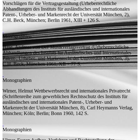
Vorschlägen für die Vertragsgestaltung
(Urheberrechtliche
Abhandlungen des Instituts für ausländisches und internationales
Patent-, Urheber- und Markenrecht der Universität München, 2),
C.H. Beck, München; Berlin 1961, XIII + 126
S.
Monographien
Hase, Andreas von
Der Musikverlagsvertrag
(Urheberrechtliche
Abhandlungen des Instituts für Ausländisches und Internationales
Patent-, Urheber- und Markenrecht der Universität München, 3),
C.H. Beck, München 1961, XII + 77
S.
Monographien
Wirner, Helmut
Wettbewerbsrecht und internationales Privatrecht
(Schriftenreihe zum gewerblichen Rechtsschutz des Instituts für
ausländisches und internationales Patent-, Urheber- und
Markenrecht der Universität München, 8), Carl Heymanns Verlag,
München; Köln; Berlin; Bonn 1960, 142
S.
Monographien