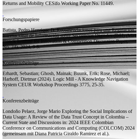
Returns and Mobility
CESifo Working Paper
No. 11449.
Forschungspapiere
Batista, Pedro Henrique D.
Recomendaciones para una Regulación
Internacional de Información sobre Secuencias Digitales (DSI)
(Max
Planck Institute for Innovation & Competition Discussion Paper,
No. 24), 2024, 9
S.
Konferenzbeiträge
Erhardt, Sebastian;
Ghosh, Mainak;
Buunk, Erik;
Rose, Michael;
Harhoff, Dietmar
(2024).
Logic Mill - A Knowledge Navigation
System
CEUR Workshop Proceedings 3775, 25-35.
Konferenzbeiträge
Londoño Pelaez, Jorge Mario
Exploring the Social Implications of
Data Usage: A Review of the Data Trust Concept in Colombia –
Current State and Discussions
in: 2024 IEEE Colombian
Conference on Communications and Computing (COLCOM) 2024
(
gemeinsam mit
Diana Patricia Giraldo Ramirez et al.).