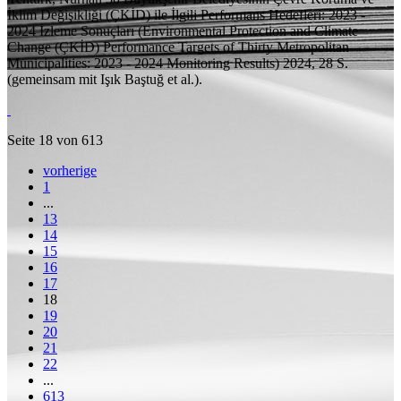
İklim Değişikliği (ÇKİD) ile İlgili Performans Hedefleri: 2023 -
2024 İzleme Sonuçları (Environmental Protection and Climate
Change (ÇKİD) Performance Targets of Thirty Metropolitan
Municipalities: 2023 - 2024 Monitoring Results)
2024, 28
S.
(
gemeinsam mit
Işık Baştuğ et al.).
Seite 18 von 613
vorherige
1
...
13
14
15
16
17
18
19
20
21
22
...
613