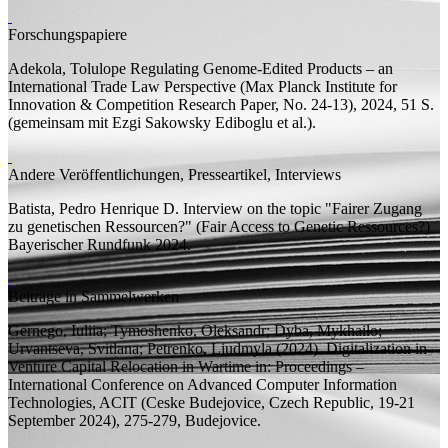
Forschungspapiere
Adekola, Tolulope
Regulating Genome-Edited Products – an
International Trade Law Perspective
(Max Planck Institute for
Innovation & Competition Research Paper, No. 24-13), 2024, 51
S.
(
gemeinsam mit
Ezgi Sakowsky Ediboglu et al.).
Andere Veröffentlichungen, Presseartikel, Interviews
Batista, Pedro Henrique D.
Interview on the topic "Fairer Zugang
zu genetischen Ressourcen?" (Fair Access to Genetic Ressources?)
Bayerischer Rundfunk 2024.
Beiträge in Sammelwerken
Gernego, Iuliia; Tymoshenko, Oleksandr; Dyba, Mykhailo;
Urvantseva, Svitlana;
Petrenko, Liudmyla
(2024).
Digitalization in
Venture Capital Relocation in Wartime
in:
Proceedings –
International Conference on Advanced Computer Information
Technologies, ACIT (Ceske Budejovice, Czech Republic, 19-21
September 2024),
275-279, Budejovice.