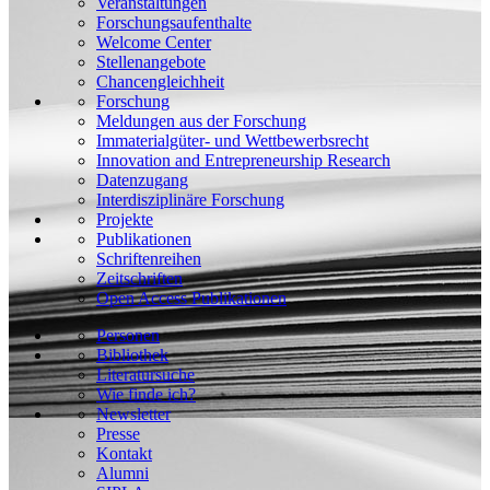
Veranstaltungen
Forschungsaufenthalte
Welcome Center
Stellenangebote
Chancengleichheit
Forschung
Meldungen aus der Forschung
Immaterialgüter- und Wettbewerbsrecht
Innovation and Entrepreneurship Research
Datenzugang
Interdisziplinäre Forschung
Projekte
Publikationen
Schriftenreihen
Zeitschriften
Open Access Publikationen
Personen
Bibliothek
Literatursuche
Wie finde ich?
Newsletter
Presse
Kontakt
Alumni