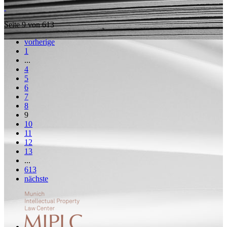
Seite 9 von 613
vorherige
1
...
4
5
6
7
8
9
10
11
12
13
...
613
nächste