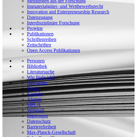
Meldungen aus der Forschung
Immaterialgüter- und Wettbewerbsrecht
Innovation and Entrepreneurship Research
Datenzugang
Interdisziplinäre Forschung
Projekte
Publikationen
Schriftenreihen
Zeitschriften
Open Access Publikationen
Personen
Bibliothek
Literatursuche
Wie finde ich?
Newsletter
Presse
Kontakt
Alumni
SIPLA
Webmail
Impressum
Datenschutz
Barrierefreiheit
Max-Planck-Gesellschaft