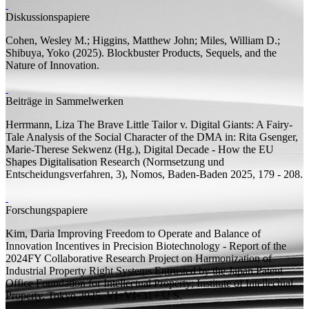
Diskussionspapiere
Cohen, Wesley M.;
Higgins, Matthew John;
Miles, William D.;
Shibuya, Yoko
(2025).
Blockbuster Products, Sequels, and the
Nature of Innovation.
Beiträge in Sammelwerken
Herrmann, Liza
The Brave Little Tailor v. Digital Giants: A Fairy-
Tale Analysis of the Social Character of the DMA
in: Rita Gsenger,
Marie-Therese Sekwenz (
Hg.
), Digital Decade - How the EU
Shapes Digitalisation Research (Normsetzung und
Entscheidungsverfahren, 3), Nomos, Baden-Baden 2025, 179 - 208.
Forschungspapiere
Kim, Daria
Improving Freedom to Operate and Balance of
Innovation Incentives in Precision Biotechnology - Report of the
2024FY Collaborative Research Project on Harmonization of
Industrial Property Right Systems Entrusted by the Japan Patent
Office
Foundation for Intellectual Property; Institute of Intellectual
Property, Tokyo 2025, VI+VI+31+32
S.