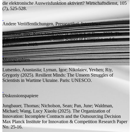
die elektronische Ausweisfunktion aktiviert?
Wirtschaftsdienst, 105
(7), 525-528.
Andere Veröffentlichungen, Presseartikel, Interviews
Johnstone, Injy;
Kuci, Sindi
(2025). Article 6 at Bonn 2025: The
Age of Operationalisation,
Smith School of Enterprise and the
Environment
2025.
Monographien
Lutsenko, Anastasiia;
Lyman, Igor; Nikolaiev, Yevhen; Riy,
Grygoriy
(2025).
Resilient Minds: The Unseen Struggles of
Scientists in Wartime Ukraine.
Paris: UNESCO.
Diskussionspapiere
Jungbauer, Thomas; Nicholson, Sean; Pan, June; Waldman,
Michael;
Wang, Lucy Xiaolu
(2025).
The Organization of
Innovation: Incomplete Contracts and the Outsourcing Decision
Max Planck Institute for Innovation & Competition Research Paper
No. 25-16.