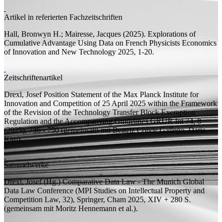
Artikel in referierten Fachzeitschriften
Hall, Bronwyn H.;
Mairesse, Jacques
(2025).
Explorations of
Cumulative Advantage Using Data on French Physicists
Economics
of Innovation and New Technology 2025, 1-20.
Zeitschriftenartikel
Drexl, Josef
Position Statement of the Max Planck Institute for
Innovation and Competition of 25 April 2025 within the Framework
of the Revision of the Technology Transfer Block Exemption
Regulation and the Accompanying Guidelines
GRUR Int 74, 8
(2025), 736 - 750 (
gemeinsam mit
Beatriz Conde Gallego, Daria
Kim).
Sammelwerke
Drexl, Josef (
Hg.
)
Comparative Data Law - The Munich Global
Data Law Conference
(MPI Studies on Intellectual Property and
Competition Law, 32), Springer, Cham 2025, XIV + 280
S.
(
gemeinsam mit
Moritz Hennemann et al.).