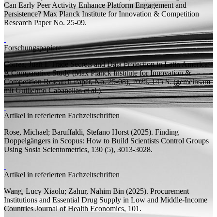
Can Early Peer Activity Enhance Platform Engagement and
Persistence?
Max Planck Institute for Innovation & Competition
Research Paper
No. 25-09.
Forschungspapiere
Correa, Juan I.
Trade Secrets and Data Protection in Latin America:
A Comparative Study
(Max Planck Institute for Innovation &
Competition Research Paper, No. 25-08), 2025, 145
S.
(
gemeinsam
mit
Guillermo Cabanellas et al.).
Artikel in referierten Fachzeitschriften
Rose, Michael;
Baruffaldi, Stefano Horst
(2025).
Finding
Doppelgängers in Scopus: How to Build Scientists Control Groups
Using Sosia
Scientometrics, 130 (5), 3013-3028.
Artikel in referierten Fachzeitschriften
Wang, Lucy Xiaolu;
Zahur, Nahim Bin
(2025).
Procurement
Institutions and Essential Drug Supply in Low and Middle-Income
Countries
Journal of Health Economics, 101.