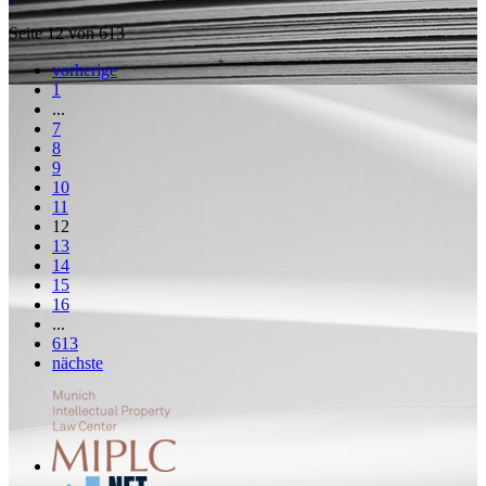
Seite 12 von 613
vorherige
1
...
7
8
9
10
11
12
13
14
15
16
...
613
nächste