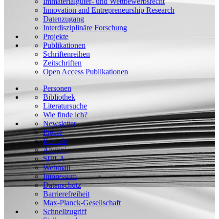
Immaterialgüter- und Wettbewerbsrecht
Innovation and Entrepreneurship Research
Datenzugang
Interdisziplinäre Forschung
Projekte
Publikationen
Schriftenreihen
Zeitschriften
Open Access Publikationen
Personen
Bibliothek
Literatursuche
Wie finde ich?
Newsletter
Presse
Kontakt
Alumni
SIPLA
Webmail
Impressum
Datenschutz
Barrierefreiheit
Max-Planck-Gesellschaft
Schnellzugriff