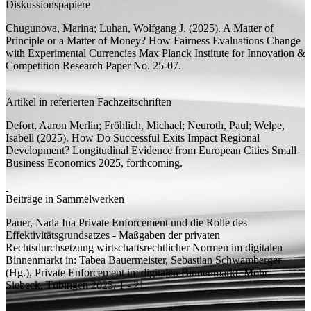
Diskussionspapiere
Chugunova, Marina;
Luhan, Wolfgang J.
(2025).
A Matter of
Principle or a Matter of Money? How Fairness Evaluations Change
with Experimental Currencies
Max Planck Institute for Innovation &
Competition Research Paper
No. 25-07.
Artikel in referierten Fachzeitschriften
Defort, Aaron Merlin;
Fröhlich, Michael; Neuroth, Paul; Welpe,
Isabell
(2025).
How Do Successful Exits Impact Regional
Development? Longitudinal Evidence from European Cities
Small
Business Economics 2025, forthcoming.
Beiträge in Sammelwerken
Pauer, Nada Ina
Private Enforcement und die Rolle des
Effektivitätsgrundsatzes - Maßgaben der privaten
Rechtsdurchsetzung wirtschaftsrechtlicher Normen im digitalen
Binnenmarkt
in: Tabea Bauermeister, Sebastian Schwamberger
(
Hg.
), Private Enforcement im digitalen Binnenmarkt, Mohr
Siebeck, Tübingen 2025, 1 - 21.