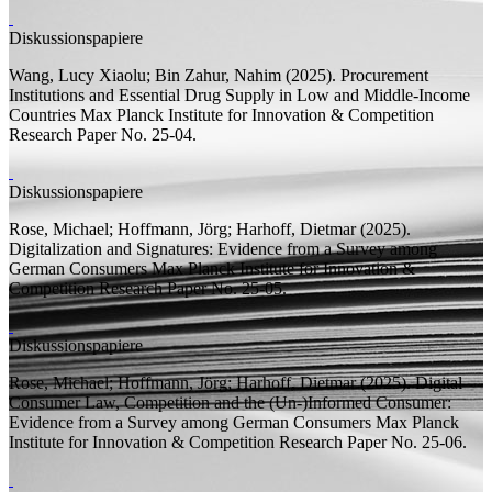
Diskussionspapiere
Wang, Lucy Xiaolu;
Bin Zahur, Nahim
(2025).
Procurement
Institutions and Essential Drug Supply in Low and Middle-Income
Countries
Max Planck Institute for Innovation & Competition
Research Paper
No. 25-04.
Diskussionspapiere
Rose, Michael;
Hoffmann, Jörg;
Harhoff, Dietmar
(2025).
Digitalization and Signatures: Evidence from a Survey among
German Consumers
Max Planck Institute for Innovation &
Competition Research Paper
No. 25-05.
Diskussionspapiere
Rose, Michael;
Hoffmann, Jörg;
Harhoff, Dietmar
(2025).
Digital
Consumer Law, Competition and the (Un-)Informed Consumer:
Evidence from a Survey among German Consumers
Max Planck
Institute for Innovation & Competition Research Paper
No. 25-06.