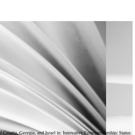
 Croatia, Georgia, and Israel
in:
Innovative Entrepreneurship: Status