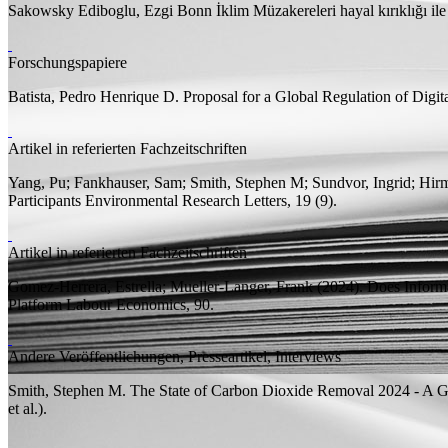
Sakowsky Ediboglu, Ezgi
Bonn İklim Müzakereleri hayal kırıklığı il
Forschungspapiere
Batista, Pedro Henrique D.
Proposal for a Global Regulation of Digi
Artikel in referierten Fachzeitschriften
Yang, Pu; Fankhauser, Sam; Smith, Stephen M; Sundvor, Ingrid; Hirm
Participants
Environmental Research Letters, 19 (9).
Artikel in referierten Fachzeitschriften
Gomez-Herrera, Estrella;
Mueller-Langer, Frank
(2024).
Does Informa
Platform
Labour Economics, 90.
Andere Veröffentlichungen, Presseartikel, Interviews
Smith, Stephen M.
The State of Carbon Dioxide Removal 2024 - A Gl
et al.).