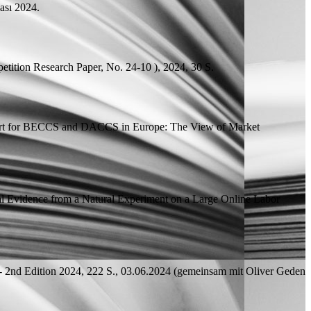
ası 2024.
etition Research Paper, No. 24-10 ), 2024, 30
S.
rt for BECCS and DACCS in Europe: The View of Market
al Evidence from a Natural Experiment on a Large Online Labor
- 2nd Edition
2024, 222
S.
, 03.06.2024 (
gemeinsam mit
Oliver Geden