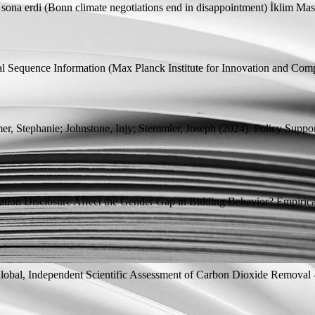
e sona erdi (Bonn climate negotiations end in disappointment)
İklim Mas
tal Sequence Information
(Max Planck Institute for Innovation and Comp
er, Stephanie;
Johnstone, Injy;
Stemmler, Joseph
(2024).
Policy Suppo
tion Disclosure Affect the Gender Gap in Bidding Behavior? Empiric
obal, Independent Scientific Assessment of Carbon Dioxide Removal 