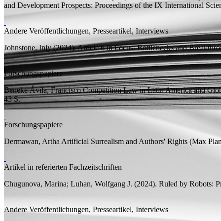
and Development Prospects: Proceedings of the IX International Scie
Andere Veröffentlichungen, Presseartikel, Interviews
Johnstone, Injy
(2024). Article 6 in Focus: Bottlenecks and Breakth
Forschungspapiere
Beneke Ávila, Francisco
Competition Law in Latin America and Gl
43
S.
Forschungspapiere
Dermawan, Artha
Artificial Surrealism and Authors' Rights
(Max Planc
Artikel in referierten Fachzeitschriften
Chugunova, Marina;
Luhan, Wolfgang J.
(2024).
Ruled by Robots: Pr
Andere Veröffentlichungen, Presseartikel, Interviews