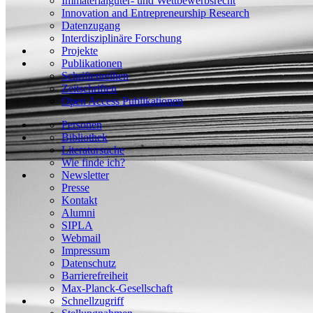
Immaterialgüter- und Wettbewerbsrecht
Innovation and Entrepreneurship Research
Datenzugang
Interdisziplinäre Forschung
Projekte
Publikationen
Schriftenreihen
Zeitschriften
Open Access Publikationen
Personen
Bibliothek
Literatursuche
Wie finde ich?
Newsletter
Presse
Kontakt
Alumni
SIPLA
Webmail
Impressum
Datenschutz
Barrierefreiheit
Max-Planck-Gesellschaft
Schnellzugriff