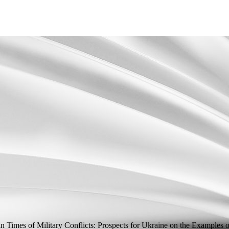
 Times of Military Conflicts: Prospects for Ukraine on the Examples of