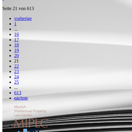
Seite 21 von 613
vorherige
1
...
16
17
18
19
20
21
22
23
24
25
...
613
nächste