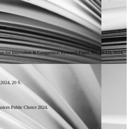
24.
ute for Innovation & Competition Research Paper, No. 24-12), 2024,
, 2024, 20
S.
hoices
Public Choice 2024.