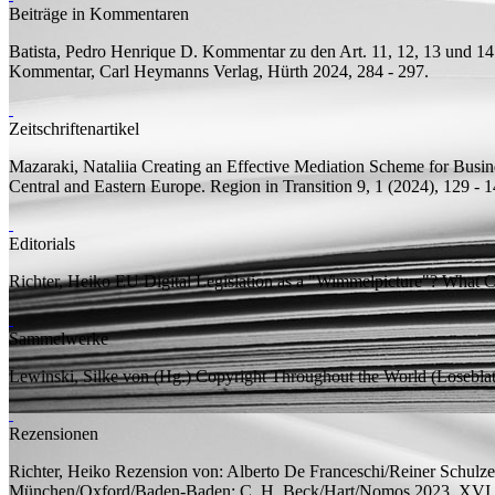
Beiträge in Kommentaren
Batista, Pedro Henrique D.
Kommentar zu den Art. 11, 12, 13 und 14
Kommentar, Carl Heymanns Verlag, Hürth 2024, 284 - 297.
Zeitschriftenartikel
Mazaraki, Nataliia
Creating an Effective Mediation Scheme for Busi
Central and Eastern Europe. Region in Transition 9, 1 (2024), 129 - 1
Editorials
Richter, Heiko
EU Digital Legislation as a "Wimmelpicture"? What 
Sammelwerke
Lewinski, Silke von (
Hg.
)
Copyright Throughout the World (Loseblat
Rezensionen
Richter, Heiko
Rezension von:
Alberto De Franceschi/Reiner Schulze
München/Oxford/Baden-Baden: C. H. Beck/Hart/Nomos 2023, XVI 