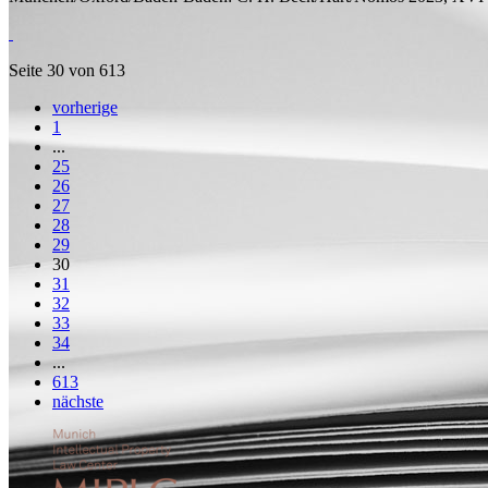
Seite 30 von 613
vorherige
1
...
25
26
27
28
29
30
31
32
33
34
...
613
nächste