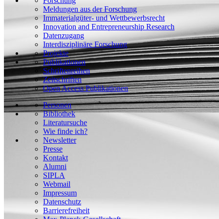
Forschung
Meldungen aus der Forschung
Immaterialgüter- und Wettbewerbsrecht
Innovation and Entrepreneurship Research
Datenzugang
Interdisziplinäre Forschung
Projekte
Publikationen
Schriftenreihen
Zeitschriften
Open Access Publikationen
Personen
Bibliothek
Literatursuche
Wie finde ich?
Newsletter
Presse
Kontakt
Alumni
SIPLA
Webmail
Impressum
Datenschutz
Barrierefreiheit