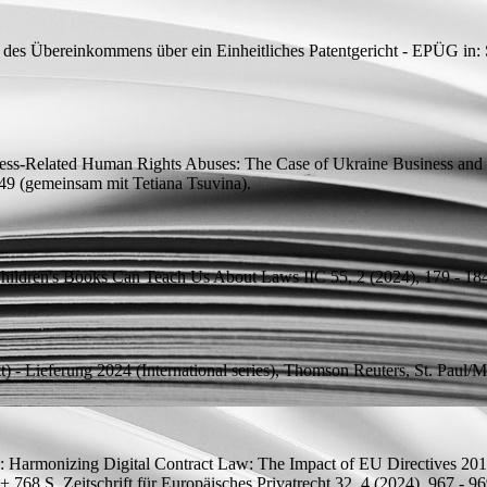
 des Übereinkommens über ein Einheitliches Patentgericht - EPÜG
in:
ness-Related Human Rights Abuses: The Case of Ukraine
Business and 
49 (
gemeinsam mit
Tetiana Tsuvina).
Children's Books Can Teach Us About Laws
IIC 55, 2 (2024), 179 - 18
t) - Lieferung 2024
(International series), Thomson Reuters, St. Paul/
: Harmonizing Digital Contract Law: The Impact of EU Directives 201
+ 768 S.
Zeitschrift für Europäisches Privatrecht 32, 4 (2024), 967 - 96