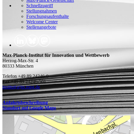
Max-Planck-Gesellschaft
Schnellzugriff
Stellungnahmen
Forschungsaufenthalte
Welcome Center
Stellenangebote
Max-Planck-Institut für Innovation und Wettbewerb
Herzog-Max-Str. 4
80333 München
Telefon +49 89 24246-0
Fax +49 89 24246-501
institut(at)ip.mpg.de
Anfahrtsbeschreibung
Standort auf Google Maps