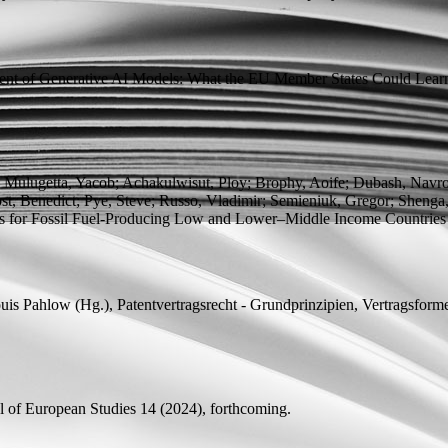
ent of Generative AI Models: What the EU Member States Could Lear
in; Mulugetta, Yacob; Achakulwisut, Ploy; Brophy, Aoife; Dubash, Nav
st, Benedict;
Pye, Steve; Russo, Vladimir; Semieniuk, Gregor; Shenga,
s for Fossil Fuel-Producing Low and Lower–Middle Income Countries
uis Pahlow (
Hg.
), Patentvertragsrecht - Grundprinzipien, Vertragsform
 of European Studies 14 (2024), forthcoming.