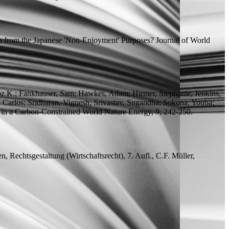
n from the Japanese 'Non-Enjoyment' Purposes?
Journal of World
roz K.; Fankhauser, Sam; Hawkes, Adam; Hirmer, Stephanie; Jenkins,
 Carlos; Sridharan, Vignesh; Srivastav, Sugandha; Sokona, Youba;
 in a Carbon-Constrained World
Nature Energy, 9, 242-250.
en, Rechtsgestaltung (Wirtschaftsrecht), 7.
Aufl.
, C.F. Müller,