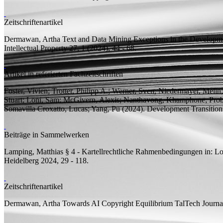
Zeitschriftenartikel
Dermawan, Artha
Text and Data Mining Exceptions in the Developm
Intellectual Property 27, 1 (2024), 44 - 68.
Artikel in referierten Fachzeitschriften
Foster, Vivien; Trotter, Philipp A.; Werner, Sven; Niedermayer, Mel
Stuart; Loni, Sam; McGivern, Alexis; Nanthavong, Khamphone;
Prob
Somavilla Croxatto, Lucas; Yang, Pu
(2024).
Development Transition
Beiträge in Sammelwerken
Lamping, Matthias
§ 4 - Kartellrechtliche Rahmenbedingungen
in: Lo
Heidelberg 2024, 29 - 118.
Zeitschriftenartikel
Dermawan, Artha
Towards AI Copyright Equilibrium
TalTech Journal