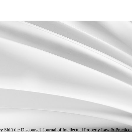
y Shift the Discourse?
Journal of Intellectual Property Law & Practice