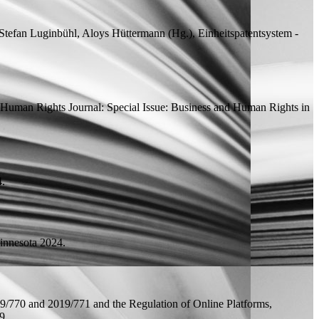
 Stefan Luginbühl, Aloys Hüttermann (
Hg.
), Einheitspatentsystem -
Human Rights Journal: Special Issue: Business and Human Rights in
4.
Minnesota 2024.
9/770 and 2019/771 and the Regulation of Online Platforms,
9.