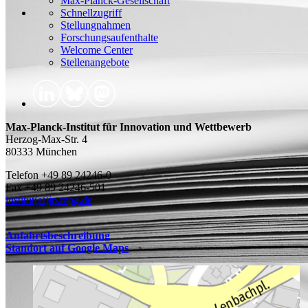
Max-Planck-Gesellschaft
Schnellzugriff
Stellungnahmen
Forschungsaufenthalte
Welcome Center
Stellenangebote
Max-Planck-Institut für Innovation und Wettbewerb
Herzog-Max-Str. 4
80333 München
Telefon +49 89 24246-0
Fax +49 89 24246-501
institut(at)ip.mpg.de
Anfahrtsbeschreibung
Standort auf Google Maps