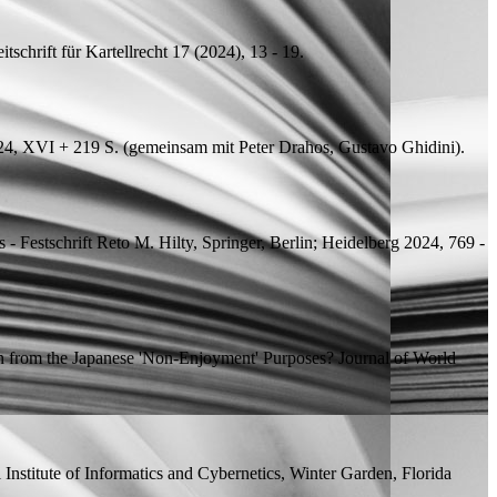
tschrift für Kartellrecht 17 (2024), 13 - 19.
24, XVI + 219
S.
(
gemeinsam mit
Peter Drahos, Gustavo Ghidini).
- Festschrift Reto M. Hilty, Springer, Berlin; Heidelberg 2024, 769 -
n from the Japanese 'Non-Enjoyment' Purposes?
Journal of World
 Institute of Informatics and Cybernetics, Winter Garden, Florida