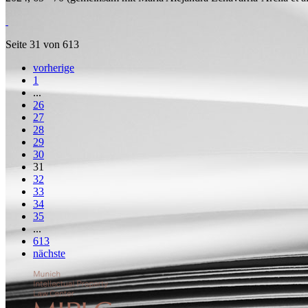
Seite 31 von 613
vorherige
1
...
26
27
28
29
30
31
32
33
34
35
...
613
nächste