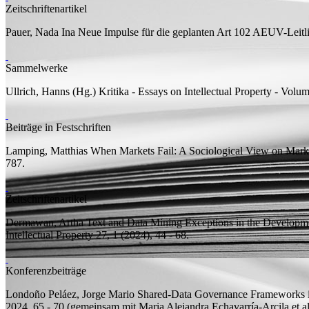
Zeitschriftenartikel
Pauer, Nada Ina
Neue Impulse für die geplanten Art 102 AEUV-Leitli
Sammelwerke
Ullrich, Hanns (
Hg.
)
Kritika - Essays on Intellectual Property - Volu
Beiträge in Festschriften
Lamping, Matthias
When Markets Fail: A Sociological View on Marke
787.
Zeitschriftenartikel
Dermawan, Artha
Text and Data Mining Exceptions in the Developm
Intellectual Property 27, 1 (2024), 44 - 68.
Konferenzbeiträge
Londoño Peláez, Jorge Mario
Shared-Data Governance Frameworks
2024, 65 - 70 (
gemeinsam mit
Maria Alejandra Echavarría-Arcila et al