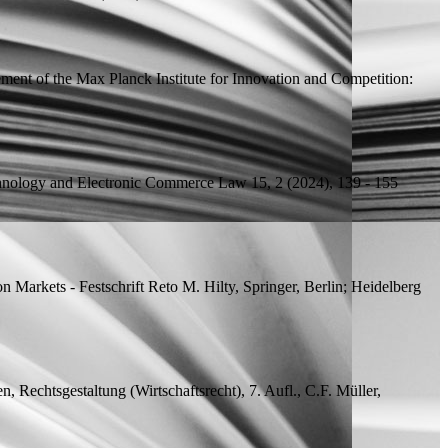
ment of the Max Planck Institute for Innovation and Competition:
echnology and Electronic Commerce Law 15, 2 (2024), 139 - 155
n Markets - Festschrift Reto M. Hilty, Springer, Berlin; Heidelberg
en, Rechtsgestaltung (Wirtschaftsrecht), 7.
Aufl.
, C.F. Müller,