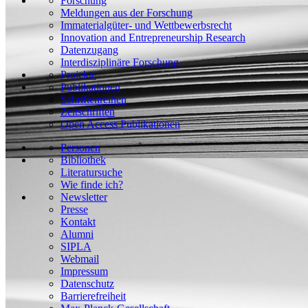
Forschung
Meldungen aus der Forschung
Immaterialgüter- und Wettbewerbsrecht
Innovation and Entrepreneurship Research
Datenzugang
Interdisziplinäre Forschung
Projekte
Publikationen
Schriftenreihen
Zeitschriften
Open Access Publikationen
Personen
Bibliothek
Literatursuche
Wie finde ich?
Newsletter
Presse
Kontakt
Alumni
SIPLA
Webmail
Impressum
Datenschutz
Barrierefreiheit