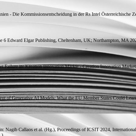
nien - Die Kommissionsentscheidung in der Rs Intel
Österreichische Zei
me 6
Edward Elgar Publishing, Cheltenham, UK; Northampton, MA 20
t Failure
in: Kreation Innovation Märkte - Creation Innovation Markets 
ent of Generative AI Models: What the EU Member States Could Lear
in: Nagib Callaos et al. (
Hg.
), Proceedings of ICSIT 2024, International
.).