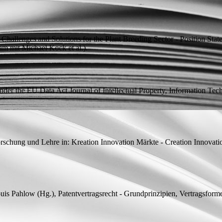
allenges and Solutions for the Plant Breeding Sector - Position State
am mit
Michael Kock et al.).
under the EU Data Act
Journal of Intellectual Property, Information T
 Forschung und Lehre
in: Kreation Innovation Märkte - Creation Innovatio
uis Pahlow (
Hg.
), Patentvertragsrecht - Grundprinzipien, Vertragsform