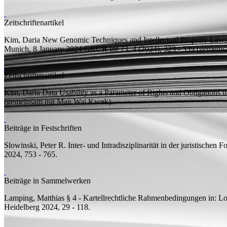
Zeitschriftenartikel
Kim, Daria
New Genomic Techniques and Intellectual Property Law: Ch
Munich, 8 January 2024
GRUR Int 73, 4 (2024), 323 - 339 (
gemeins
Zeitschriftenartikel
Kim, Daria
Data Usability as a Parameter of Rights and Obligations 
(
gemeinsam mit
Man Wai Kwok).
Beiträge in Festschriften
Slowinski, Peter R.
Inter- und Intradisziplinarität in der juristischen
2024, 753 - 765.
Beiträge in Sammelwerken
Lamping, Matthias
§ 4 - Kartellrechtliche Rahmenbedingungen
in: Lo
Heidelberg 2024, 29 - 118.