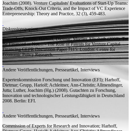
Joachim
(2008).
Venture Capitalists' Evaluations of Start-Up Teams:
Trade-Offs, Knock-Out Criteria, and the Impact of VC Experience
Entrepreneurship: Theory and Practice, 32 (3), 459-483.
Diskussionspapiere
Haeussler, Carolin;
Harhoff, Dietmar;
Mueller, Elisabeth
(2008).
To
Be Financed or Not… - The Role of Patents for Venture Capital
Financing
CEPR Discussion Paper
7115. London: Centre for
Economic Policy Research.
Andere Veröffentlichungen, Presseartikel, Interviews
Expertenkommission Forschung und Innovation (EFI);
Harhoff,
Dietmar;
Grupp, Hariolf; Achleitner, Ann-Christin; Allmendinger,
Jutta; Luther, Joachim (
Hg.
)
(2008).
Gutachten zu Forschung,
Innovation und technologischer Leistungsfähigkeit in Deutschland
2008.
Berlin: EFI.
Andere Veröffentlichungen, Presseartikel, Interviews
Commission of Experts for Research and Innovation;
Harhoff,