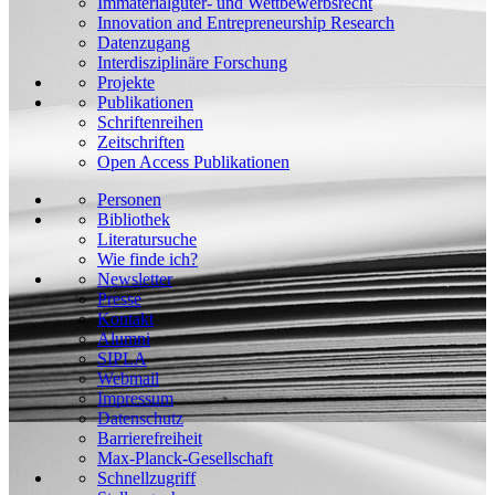
Immaterialgüter- und Wettbewerbsrecht
Innovation and Entrepreneurship Research
Datenzugang
Interdisziplinäre Forschung
Projekte
Publikationen
Schriftenreihen
Zeitschriften
Open Access Publikationen
Personen
Bibliothek
Literatursuche
Wie finde ich?
Newsletter
Presse
Kontakt
Alumni
SIPLA
Webmail
Impressum
Datenschutz
Barrierefreiheit
Max-Planck-Gesellschaft
Schnellzugriff