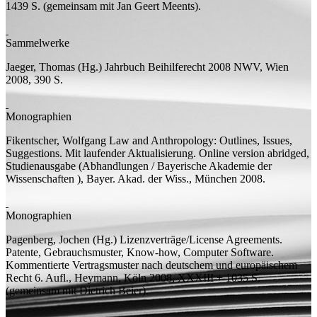
1439
S.
(
gemeinsam mit
Jan Geert Meents).
Sammelwerke
Jaeger, Thomas (
Hg.
)
Jahrbuch Beihilferecht 2008
NWV, Wien
2008, 390
S.
Monographien
Fikentscher, Wolfgang
Law and Anthropology: Outlines, Issues,
Suggestions. Mit laufender Aktualisierung. Online version abridged,
Studienausgabe
(Abhandlungen / Bayerische Akademie der
Wissenschaften ), Bayer. Akad. der Wiss., München 2008.
Monographien
Pagenberg, Jochen (
Hg.
)
Lizenzverträge/License Agreements.
Patente, Gebrauchsmuster, Know-how, Computer Software.
Kommentierte Vertragsmuster nach deutschem und europäischem
Recht
6.
Aufl.
, Heymann, Köln 2008, XXXIII + 1035
S.
(
gemeinsam mit
Dietrich Beier).