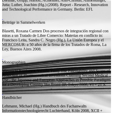
Dietmar;
Grupp, Hariolf; Achleitner, Ann-Christin; Allmendinger,
Jutta; Luther, Joachim (
Hg.
)
(2008).
Report - Research, Innovation
and Technological Performance in Germany.
Berlin: EFI.
Beiträge in Sammelwerken
Blasetti, Roxana Carmen
Dos procesos de integración regional con
miras a un Tratado de Libre Comercio: Materias en conflicto
in:
Francisco Leita, Sandra C. Negro (
Hg.
), La Unión Europea y el
MERCOSUR: a 50 años de la firma de los Tratados de Roma, La
Ley, Buenos Aires 2008.
Monographien
Mitsuuchi Kunisawa, Viviane Yumy
The Patentability and Scope of
Protection of Pharmaceutical Inventions Claiming Second Medical
Use - the Japanese and European Approaches as Possible Paradigms
for a Developing Country like Brazil
IIP, Tokyo 2008, VI + 21
S.
Handbücher
Lehmann, Michael (
Hg.
)
Handbuch des Fachanwalts
Informationstechnologierecht
Luchterhand, Köln 2008, XCII +