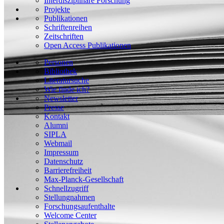
Interdisziplinäre Forschung
Projekte
Publikationen
Schriftenreihen
Zeitschriften
Open Access Publikationen
Personen
Bibliothek
Literatursuche
Wie finde ich?
Newsletter
Presse
Kontakt
Alumni
SIPLA
Webmail
Impressum
Datenschutz
Barrierefreiheit
Max-Planck-Gesellschaft
Schnellzugriff
Stellungnahmen
Forschungsaufenthalte
Welcome Center