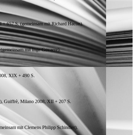
XI + 657
S.
(
gemeinsam mit
Richard Hacon).
(
gemeinsam mit
Inge Govaere).
008, XIX + 490
S.
 26), Guiffrè, Milano 2008, XII + 207
S.
meinsam mit
Clemens Philipp Schindler).