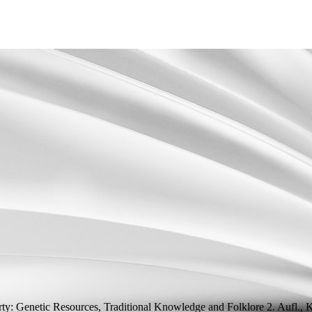
erty: Genetic Resources, Traditional Knowledge and Folklore
2.
Aufl.
, 