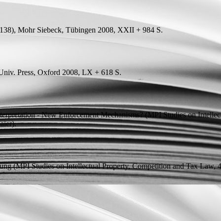
 138), Mohr Siebeck, Tübingen 2008, XXII + 984
S.
niv. Press, Oxford 2008, LX + 618
S.
terpretation - New Enforcement Mechanisms?
(MPI Studies on Intellec
ier).
zung
(MPI Studies on Intellectual Property, Competition and Tax Law, 4