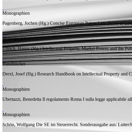
Monographien
Pagenberg, Jochen (
Hg.
)
Concise European Patent Law
(Kluwer Law 
Monographien
Ullrich, Hanns (
Hg.
)
Intellectual Property, Market Power, and the Publ
Handbücher
Drexl, Josef (
Hg.
)
Research Handbook on Intellectual Property and 
Monographien
Ubertazzi, Benedetta
Il regolamento Roma I sulla legge applicabile all
Monographien
Schön, Wolfgang
Die SE im Steuerrecht. Sonderausgabe aus: Lutte