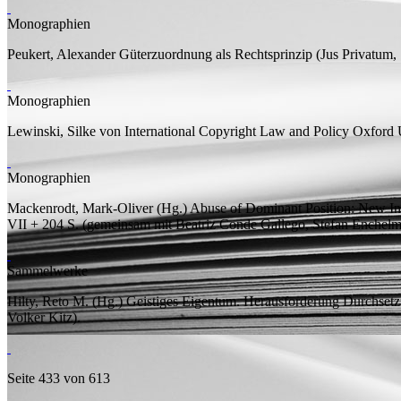
Monographien
Peukert, Alexander
Güterzuordnung als Rechtsprinzip
(Jus Privatum,
Monographien
Lewinski, Silke von
International Copyright Law and Policy
Oxford U
Monographien
Mackenrodt, Mark-Oliver (
Hg.
)
Abuse of Dominant Position: New In
VII + 204
S.
(
gemeinsam mit
Beatriz Conde Gallego, Stefan Enchelma
Sammelwerke
Hilty, Reto M. (
Hg.
)
Geistiges Eigentum. Herausforderung Durchset
Volker Kitz).
Seite 433 von 613