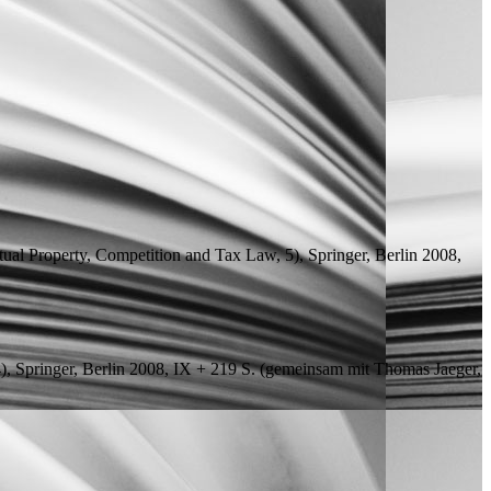
tual Property, Competition and Tax Law, 5), Springer, Berlin 2008,
), Springer, Berlin 2008, IX + 219
S.
(
gemeinsam mit
Thomas Jaeger,