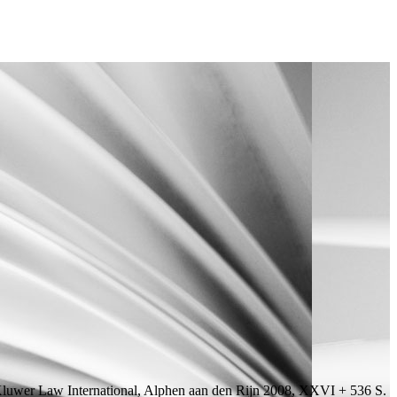
Kluwer Law International, Alphen aan den Rijn 2008, XXVI + 536
S.