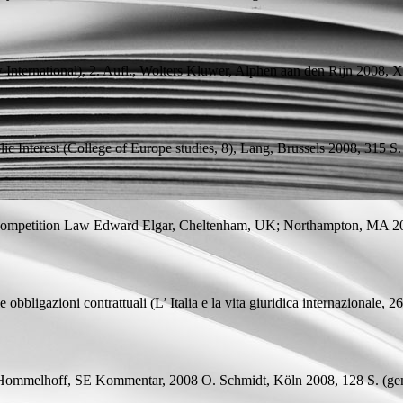
International), 2.
Aufl.
, Wolters Kluwer, Alphen aan den Rijn 2008, 
ic Interest
(College of Europe studies, 8), Lang, Brussels 2008, 315
S.
Competition Law
Edward Elgar, Cheltenham, UK; Northampton, MA 2
e obbligazioni contrattuali
(L’ Italia e la vita giuridica internazionale,
r/Hommelhoff, SE Kommentar, 2008
O. Schmidt, Köln 2008, 128
S.
(
ge