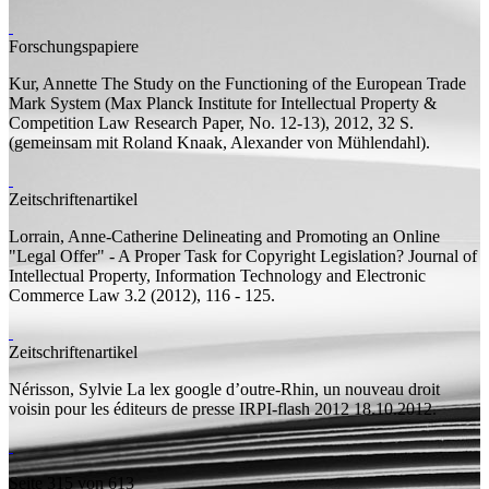
Forschungspapiere
Kur, Annette
The Study on the Functioning of the European Trade
Mark System
(Max Planck Institute for Intellectual Property &
Competition Law Research Paper, No. 12-13), 2012, 32
S.
(
gemeinsam mit
Roland Knaak, Alexander von Mühlendahl).
Zeitschriftenartikel
Lorrain, Anne-Catherine
Delineating and Promoting an Online
"Legal Offer" - A Proper Task for Copyright Legislation?
Journal of
Intellectual Property, Information Technology and Electronic
Commerce Law 3.2 (2012), 116 - 125.
Zeitschriftenartikel
Nérisson, Sylvie
La lex google d’outre-Rhin, un nouveau droit
voisin pour les éditeurs de presse
IRPI-flash 2012 18.10.2012.
Seite 315 von 613