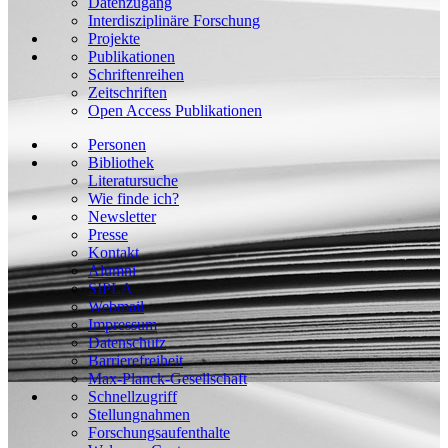
Datenzugang
Interdisziplinäre Forschung
Projekte
Publikationen
Schriftenreihen
Zeitschriften
Open Access Publikationen
Personen
Bibliothek
Literatursuche
Wie finde ich?
Newsletter
Presse
Kontakt
Alumni
SIPLA
Webmail
Impressum
Datenschutz
Barrierefreiheit
Max-Planck-Gesellschaft
Schnellzugriff
Stellungnahmen
Forschungsaufenthalte