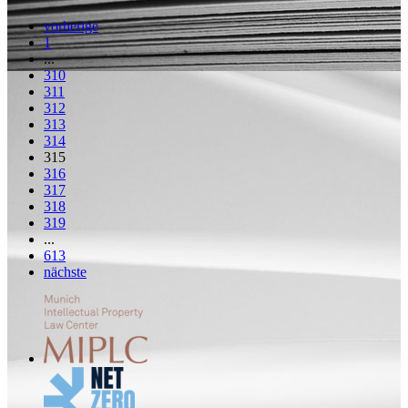
vorherige
1
...
310
311
312
313
314
315
316
317
318
319
...
613
nächste