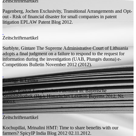
Zeitschriftenartikel
Pagenberg, Jochen
Exclusivity, Transitional Arrangements and Opt-
out - Risk of financial disaster for small companies in patent
litigation
EPLAW Patent Blog 2012.
Zeitschriftenartikel
Surblyte, Gintare
The Supreme Administrative Court of Lithuania
adopts a final judgment on a failure to respond to the request for
information during the investigation (UAB, Plungės duona)
e-
Competitions Bulletin November 2012 (2012).
Beiträge in Lexika
Kraßer, Rudolf
Europäisches Patentamt
in: Bayerische
Staatsbibliothek (
Hg.
), Historisches Lexikon Bayerns 2012, Nr.
46013.
Zeitschriftenartikel
Kochupillai, Mrinalini
HMT: Time to share benefits with our
farmers?
SpicyIP India Blog 2012 02.11.2012.