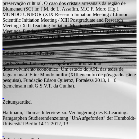
preservação cultural. O caso dos cristais artesanais da região de
Blumenau (SC)
in: J.M. de L. Assafim, M.C.F. Moro (
Hg.
),
MUNDO UNIFOR (XIX Research Initiation Meeting / I Junior
Scientific Initiation Meeting / XIII Postgraduate and Research
Meeting / XIII Teaching Initiation Meeting / V Teaching Practices
Meeting), Fundação Edson Quieroz, Fortaleza 2013 (
gemeinsam mit
Gabriel Severo Venco Teixeira da Cunha).
Beiträge in Sammelwerken
Carls, Suelen
Indicações geográficas como fator de
desenvolvimento econômico. Um estudo do APL das tedes de
Jaguaruana-CE
in: Mundo unifor (XIII encontro de pós-graduação e
pesquisa), Fundação Edson Quieroz, Fortaleza 2013, 1 - 6
(
gemeinsam mit
G.S.V.T. da Cunha).
Zeitungsartikel
Hartmann, Thomas
Interview zu: Verlängerung des E-Learning-
Paragraphen
Studierendenzeitung "UnAufgefordert" der Humboldt-
Universität Berlin 14.12.2012, 13.