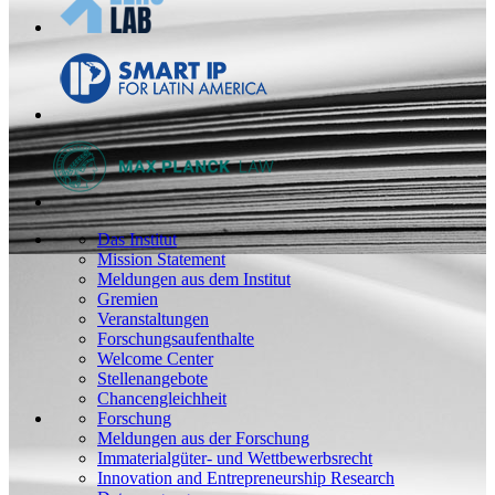
Das Institut
Mission Statement
Meldungen aus dem Institut
Gremien
Veranstaltungen
Forschungsaufenthalte
Welcome Center
Stellenangebote
Chancengleichheit
Forschung
Meldungen aus der Forschung
Immaterialgüter- und Wettbewerbsrecht
Innovation and Entrepreneurship Research