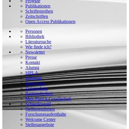
Projekte
Publikationen
Schriftenreihen
Zeitschriften
Open Access Publikationen
Personen
Bibliothek
Literatursuche
Wie finde ich?
Newsletter
Presse
Kontakt
Alumni
SIPLA
Webmail
Impressum
Datenschutz
Barrierefreiheit
Max-Planck-Gesellschaft
Schnellzugriff
Stellungnahmen
Forschungsaufenthalte
Welcome Center
Stellenangebote