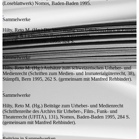
(Loseblattwerk)
Nomos, Baden-Baden 1995.
Sammelwerke
Hilty, Reto M. (
Hg.
)
Die Verwertung von Urheberrechten in Europa
Helbing & Lichtenhahn/Bruylant/Heymanns,
Basel/Brüssel/Köln/etc. 1995, 324
S.
Sammelwerke
Hilty, Reto M. (
Hg.
)
Aufsätze zum schweizerischen Urheber- und
Medienrecht
(Schriften zum Medien- und Immaterialgüterrecht, 38),
Stämpfli, Bern 1995, 262
S.
(
gemeinsam mit
Manfred Rehbinder).
Sammelwerke
Hilty, Reto M. (
Hg.
)
Beiträge zum Urheber- und Medienrecht
(Schriftenreihe des Archivs für Urheber-, Film-, Funk- und
Theaterrecht (UFITA), 131), Nomos, Baden-Baden 1995, 284
S.
(
gemeinsam mit
Manfred Rehbinder).
Beiträge in Sammelwerken