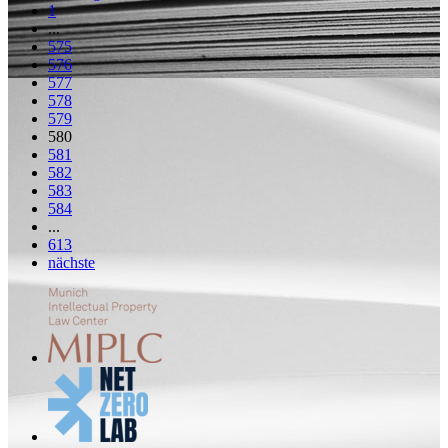
1
...
575
576
577
578
579
580
581
582
583
584
...
613
nächste