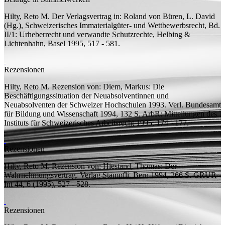
Hilty, Reto M.
Der Verlagsvertrag
in: Roland von Büren, L. David
(
Hg.
), Schweizerisches Immaterialgüter- und Wettbewerbsrecht, Bd.
II/1: Urheberrecht und verwandte Schutzrechte, Helbing &
Lichtenhahn, Basel 1995, 517 - 581.
Rezensionen
Hilty, Reto M.
Rezension von:
Diem, Markus: Die
Beschäftigungssituation der Neuabsolventinnen und
Neuabsolventen der Schweizer Hochschulen 1993. Verl. Bundesamt
für Bildung und Wissenschaft 1994, 132 S.
ArbR: Mitteilungen des
Instituts für Schweizerisches Arbeitsrecht 1995, 174 - 177.
Rezensionen
Hilty, Reto M.
Rezension von:
Hiestand, Thomas: Der
Wahrnehmungsvertrag. Verlag Stämpfli, Bern 1994, 266 S.
GRUR
Int 44, 6 (1995), 527 - 528.
Rezensionen