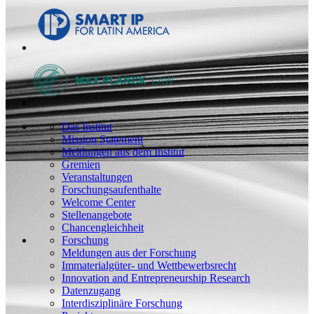
Das Institut
Mission Statement
Meldungen aus dem Institut
Gremien
Veranstaltungen
Forschungsaufenthalte
Welcome Center
Stellenangebote
Chancengleichheit
Forschung
Meldungen aus der Forschung
Immaterialgüter- und Wettbewerbsrecht
Innovation and Entrepreneurship Research
Datenzugang
Interdisziplinäre Forschung