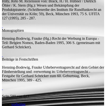
Hilty, Reto M.
Rezension von:
Brack, H./ H. Hübner / Dietrich
Öhler / K. Stern (Hg.): Wesen und Bekämpfung der
Produktpiraterie. (Schriftenreihe des Instituts für Rundfunkrecht an
der Universität zu Köln; 59), Beck, München 1993, 75 S.
UFITA
127 (1995), 285 - 287.
Monographien
Henning-Bodewig, Frauke (
Hg.
)
Recht der Werbung in Europa -
Teil: Belgien
Nomos, Baden-Baden 1995, 306
S.
(
gemeinsam mit
Gerhard Schricker).
Beiträge in Festschriften
Henning-Bodewig, Frauke
Urhebervertragsrecht auf dem Gebiet der
Filmherstellung und -verwertung
in: Urhebervertragsrecht -
Festgabe für Gerhard Schricker zum 60. Geburtstag, Beck,
München 1995, 389 - 425.
Seite 580 von 613
vorherige