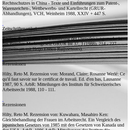
Rechtsschutzes in China - Texte und Einführungen zum Patent-,
Warenzeichen-, Wettbewerbs- und Kartellrecht
(GRUR-
Abhandlungen), VCH, Weinheim 1988, XXIV + 447
S.
Zeitschriftenartikel
Bastian, Eva-Marina
Die Einführung der Dienstleistungsmarke in
das Benelux-Markengesetz
GRUR Int 37, 3 (1988), 214 - 227
(
gemeinsam mit
Heijo Enrico Ruijssenaars).
Rezensionen
Hilty, Reto M.
Rezension von:
Morand, Claire; Rosanne Werlé: Ce
qu'il faut savoir sur le certificat de travail. Ed. d'en bas, Lausanne
1987, 90 S.
ArbR: Mitteilungen des Instituts für Schweizerisches
Arbeitsrecht 1988, 110 - 111.
Rezensionen
Hilty, Reto M.
Rezension von:
Kuwahara, Masahiro Ken:
Gleichbehandlung der Frauen im Arbeitsrecht. Ein Vergleich des
japanischen Gesetzes von 1985 mit den Gesetzen von Kanada und