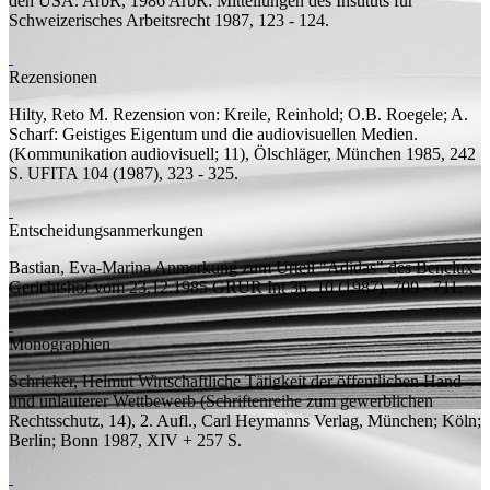
den USA. ArbR, 1986
ArbR: Mitteilungen des Instituts für
Schweizerisches Arbeitsrecht 1987, 123 - 124.
Rezensionen
Hilty, Reto M.
Rezension von:
Kreile, Reinhold; O.B. Roegele; A.
Scharf: Geistiges Eigentum und die audiovisuellen Medien.
(Kommunikation audiovisuell; 11), Ölschläger, München 1985, 242
S.
UFITA 104 (1987), 323 - 325.
Entscheidungsanmerkungen
Bastian, Eva-Marina
Anmerkung zum Urteil "Adidas" des Benelux-
Gerichtshof vom 23.12.1985
GRUR Int 36, 10 (1987), 709 - 711.
Monographien
Schricker, Helmut
Wirtschaftliche Tätigkeit der öffentlichen Hand
und unlauterer Wettbewerb
(Schriftenreihe zum gewerblichen
Rechtsschutz, 14), 2.
Aufl.
, Carl Heymanns Verlag, München; Köln;
Berlin; Bonn 1987, XIV + 257
S.