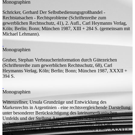
Monographien
Schricker, Gerhard
Der Selbstbedienungsgroßhandel -
Rechtstatsachen - Rechtsprobleme
(Schriftenreihe zum
gewerblichen Rechtsschutz, 41), 2.
Aufl.
, Carl Heymanns Verlag,
Köln; Berlin; Bonn; München 1987, XIII + 284
S.
(
gemeinsam mit
Michael Lehmann).
Monographien
Gruber, Stephan
Verbraucherinformation durch Gütezeichen
(Schriftenreihe zum gewerblichen Rechtsschutz, 68), Carl
Heymanns Verlag, Köln; Berlin; Bonn; München 1987, XXXII +
394
S.
Monographien
Wittenzellner, Ursula
Grundzüge und Entwicklung des
Markenrechts in Argentinien - eine rechtsvergleichende Darstellung
unter besonderer Berücksichtigung des lateinamerikanischen
Umfelds und der Stellung Argentiniens als Schwellenland
(Schriftenreihe zum gewerblichen Rechtsschutz, 70), Carl
Heymanns Verlag, Köln; Berlin; Bonn; München 1987, XXXVI +
196
S.