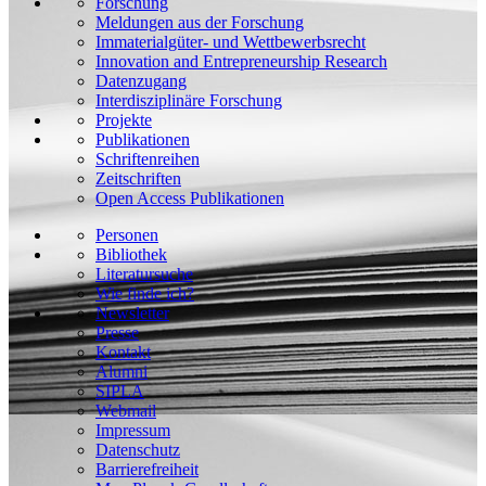
Forschung
Meldungen aus der Forschung
Immaterialgüter- und Wettbewerbsrecht
Innovation and Entrepreneurship Research
Datenzugang
Interdisziplinäre Forschung
Projekte
Publikationen
Schriftenreihen
Zeitschriften
Open Access Publikationen
Personen
Bibliothek
Literatursuche
Wie finde ich?
Newsletter
Presse
Kontakt
Alumni
SIPLA
Webmail
Impressum
Datenschutz
Barrierefreiheit