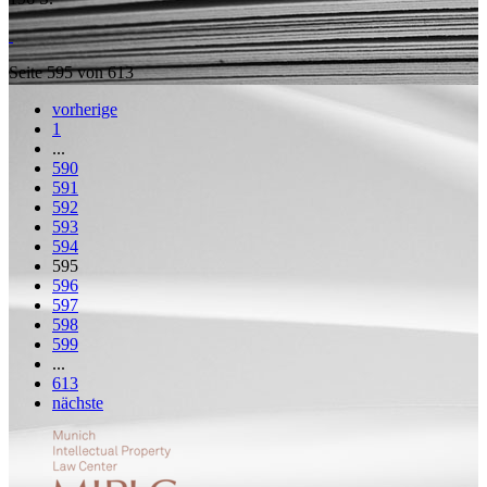
Seite 595 von 613
vorherige
1
...
590
591
592
593
594
595
596
597
598
599
...
613
nächste