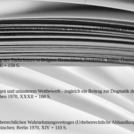
ngsgeschichtliche und systematische Darstellung mit Hinweisen auf da
 + 256
S.
 des Titelschutzes in Belgien, Deutschland, Frankreich, Italien, Öster
II + 159
S.
en und unlauterem Wettbewerb - zugleich ein Beitrag zur Dogmatik de
nchen 1970, XXXII + 168
S.
heberrechtlichen Wahrnehmungsvertrages
(Urheberrechtliche Abhandlunge
München; Berlin 1970, XIV + 110
S.