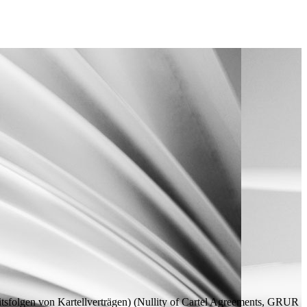
tsfolgen von Kartellverträgen) (Nullity of Cartel Agreements, GRUR