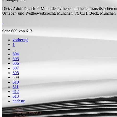
Dietz, Adolf
Das Droit Moral des Urhebers im neuen französischen u
Urheber- und Wettbewerbsrecht, München, 7), C.H. Beck, München
Seite 609 von 613
vorherige
1
...
604
605
606
607
608
609
610
611
612
613
nächste