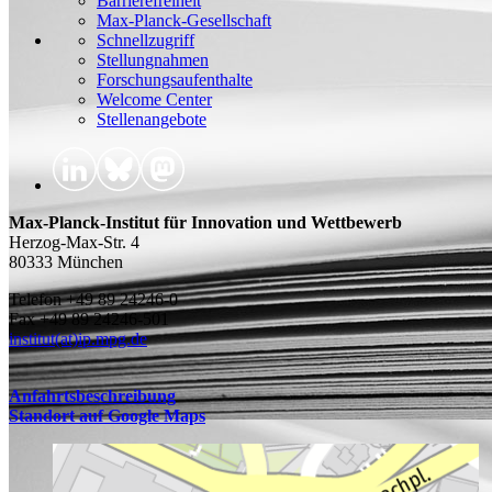
Barrierefreiheit
Max-Planck-Gesellschaft
Schnellzugriff
Stellungnahmen
Forschungsaufenthalte
Welcome Center
Stellenangebote
Max-Planck-Institut für Innovation und Wettbewerb
Herzog-Max-Str. 4
80333 München
Telefon +49 89 24246-0
Fax +49 89 24246-501
institut(at)ip.mpg.de
Anfahrtsbeschreibung
Standort auf Google Maps