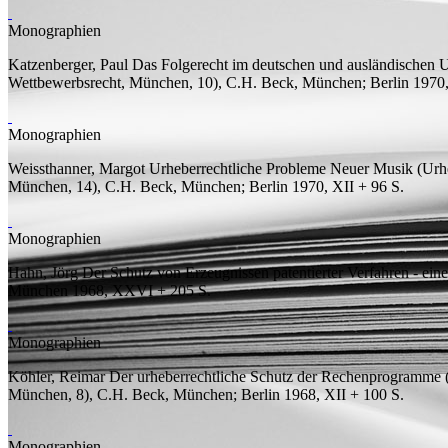
Monographien
Katzenberger, Paul
Das Folgerecht im deutschen und ausländischen 
Wettbewerbsrecht, München, 10), C.H. Beck, München; Berlin 197
Monographien
Weissthanner, Margot
Urheberrechtliche Probleme Neuer Musik
(Urhe
München, 14), C.H. Beck, München; Berlin 1970, XII + 96
S.
Monographien
Hahn, Jörg
Der Schutz von Erzeugnissen patentierter Verfahren - ein
München 1968, XXVI + 205
S.
Monographien
Köhler, Reimar
Der urheberrechtliche Schutz der Rechenprogramme
(
München, 8), C.H. Beck, München; Berlin 1968, XII + 100
S.
Monographien