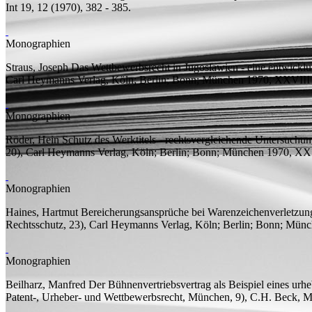
Int 19, 12 (1970), 382 - 385.
Monographien
Straus, Joseph
Das Wettbewerbsrecht in Jugoslawien - eine entwicklu
Carl Heymanns Verlag, Köln; Berlin; Bonn; München 1970, XXVIII
Monographien
Röder, Hein
Schutz des Werktitels - rechtsvergleichende Untersuchung
20), Carl Heymanns Verlag, Köln; Berlin; Bonn; München 1970, XX
Monographien
Haines, Hartmut
Bereicherungsansprüche bei Warenzeichenverletzung
Rechtsschutz, 23), Carl Heymanns Verlag, Köln; Berlin; Bonn; Mü
Monographien
Beilharz, Manfred
Der Bühnenvertriebsvertrag als Beispiel eines ur
Patent-, Urheber- und Wettbewerbsrecht, München, 9), C.H. Beck, 