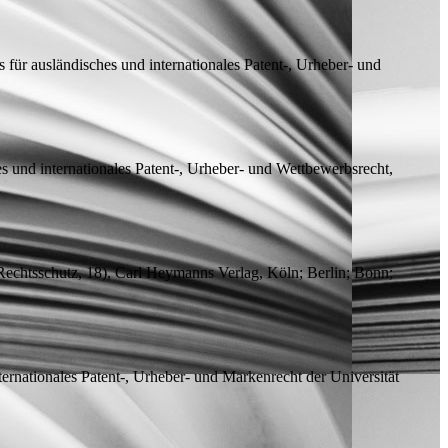
für ausländisches und internationales Patent-, Urheber- und
s und internationales Patent-, Urheber- und Wettbewerbsrecht,
Rechtsschutz, 18), Carl Heymanns Verlag, Köln; Berlin; Bonn;
ternationales Patent-, Urheber- und Markenrecht der Universität