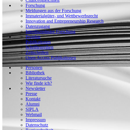
Chancengleichheit
Forschung
Meldungen aus der Forschung
Immaterialgüter- und Wettbewerbsrecht
Innovation and Entrepreneurship Research
Datenzugang
Interdisziplinäre Forschung
Projekte
Publikationen
Schriftenreihen
Zeitschriften
Open Access Publikationen
Personen
Bibliothek
Literatursuche
Wie finde ich?
Newsletter
Presse
Kontakt
Alumni
SIPLA
Webmail
Impressum
Datenschutz