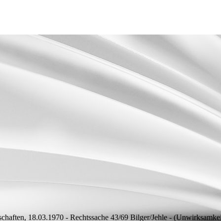
haften, 18.03.1970 - Rechtssache 43/69 Bilger/Jehle - (Unwirksamkei