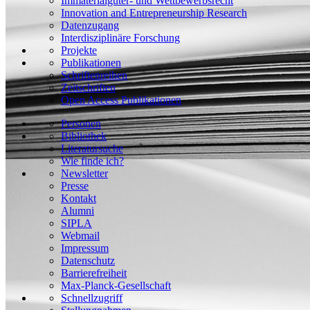
Immaterialgüter- und Wettbewerbsrecht
Innovation and Entrepreneurship Research
Datenzugang
Interdisziplinäre Forschung
Projekte
Publikationen
Schriftenreihen
Zeitschriften
Open Access Publikationen
Personen
Bibliothek
Literatursuche
Wie finde ich?
Newsletter
Presse
Kontakt
Alumni
SIPLA
Webmail
Impressum
Datenschutz
Barrierefreiheit
Max-Planck-Gesellschaft
Schnellzugriff