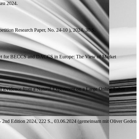
ası 2024.
etition Research Paper, No. 24-10 ), 2024, 30
S.
rt for BECCS and DACCS in Europe: The View of Market
al Evidence from a Natural Experiment on a Large Online Labor
- 2nd Edition
2024, 222
S.
, 03.06.2024 (
gemeinsam mit
Oliver Geden