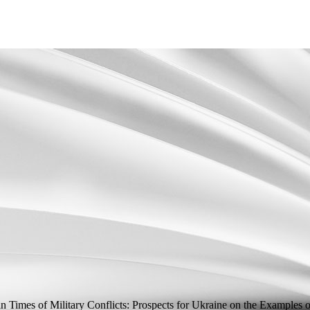
 Times of Military Conflicts: Prospects for Ukraine on the Examples of