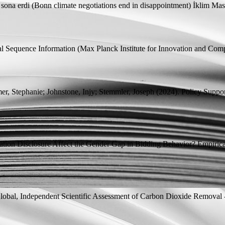
e sona erdi (Bonn climate negotiations end in disappointment)
İklim Mas
tal Sequence Information
(Max Planck Institute for Innovation and Comp
er, Stephanie;
Johnstone, Injy;
Stemmler, Joseph
(2024).
Policy Suppo
tion Disclosure Affect the Gender Gap in Bidding Behavior? Empiric
obal, Independent Scientific Assessment of Carbon Dioxide Removal 