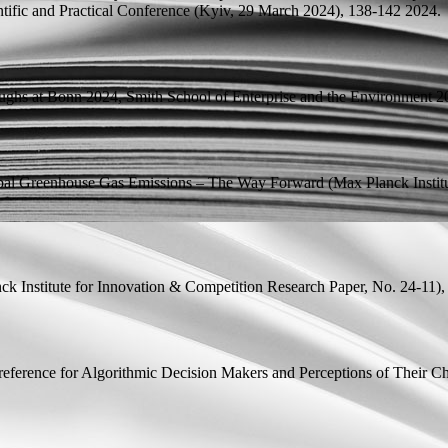
ntific and Practical Conference (Kyiv, 29 March 2024),
138-142 2024.
roughs at Bonn 2024,
Smith School of Enterprise and the Environment
20
obal Greenhouse Gas Emissions – The Way Forward
(Max Planck Instit
k Institute for Innovation & Competition Research Paper, No. 24-11)
eference for Algorithmic Decision Makers and Perceptions of Their C