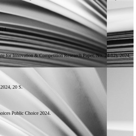
24.
ute for Innovation & Competition Research Paper, No. 24-12), 2024,
, 2024, 20
S.
hoices
Public Choice 2024.