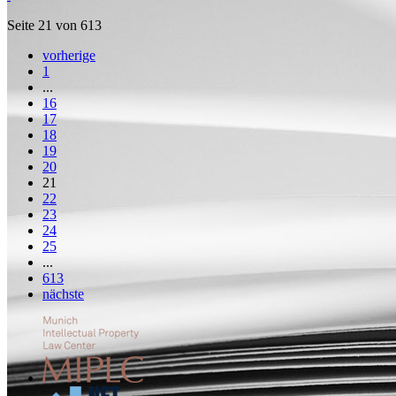
Seite 21 von 613
vorherige
1
...
16
17
18
19
20
21
22
23
24
25
...
613
nächste