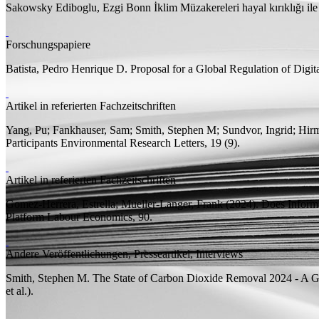
Sakowsky Ediboglu, Ezgi
Bonn İklim Müzakereleri hayal kırıklığı il
Forschungspapiere
Batista, Pedro Henrique D.
Proposal for a Global Regulation of Digi
Artikel in referierten Fachzeitschriften
Yang, Pu; Fankhauser, Sam; Smith, Stephen M; Sundvor, Ingrid; Hirm
Participants
Environmental Research Letters, 19 (9).
Artikel in referierten Fachzeitschriften
Gomez-Herrera, Estrella;
Mueller-Langer, Frank
(2024).
Does Informa
Platform
Labour Economics, 90.
Andere Veröffentlichungen, Presseartikel, Interviews
Smith, Stephen M.
The State of Carbon Dioxide Removal 2024 - A Gl
et al.).