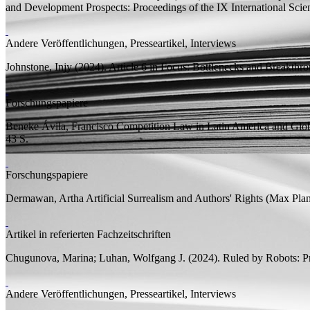
and Development Prospects: Proceedings of the IX International Scie
Andere Veröffentlichungen, Presseartikel, Interviews
Johnstone, Injy
(2024). Article 6 in Focus: Bottlenecks and Breakth
Forschungspapiere
Beneke Ávila, Francisco
Competition Law in Latin America and Gl
43
S.
Forschungspapiere
Dermawan, Artha
Artificial Surrealism and Authors' Rights
(Max Planc
Artikel in referierten Fachzeitschriften
Chugunova, Marina;
Luhan, Wolfgang J.
(2024).
Ruled by Robots: Pr
Andere Veröffentlichungen, Presseartikel, Interviews