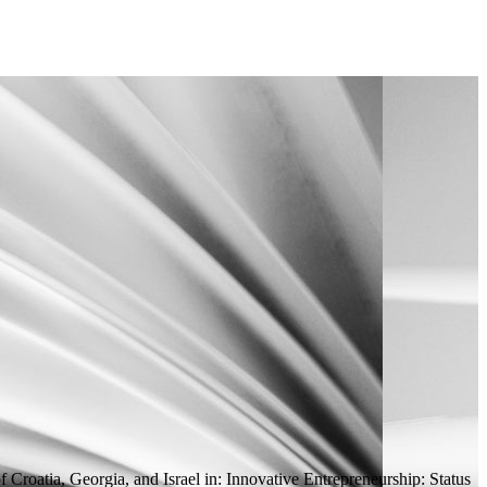
 Croatia, Georgia, and Israel
in:
Innovative Entrepreneurship: Status