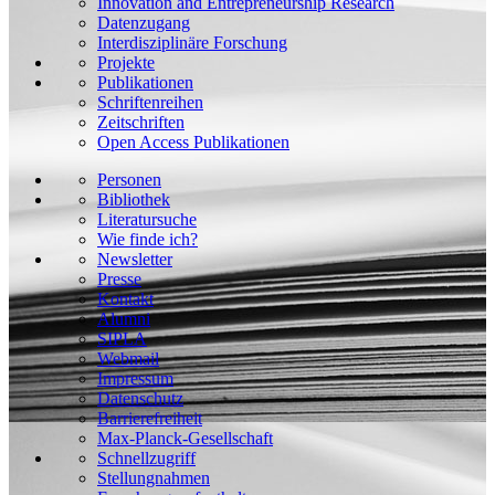
Innovation and Entrepreneurship Research
Datenzugang
Interdisziplinäre Forschung
Projekte
Publikationen
Schriftenreihen
Zeitschriften
Open Access Publikationen
Personen
Bibliothek
Literatursuche
Wie finde ich?
Newsletter
Presse
Kontakt
Alumni
SIPLA
Webmail
Impressum
Datenschutz
Barrierefreiheit
Max-Planck-Gesellschaft
Schnellzugriff
Stellungnahmen