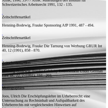
ArbR, 1990, 55-77
ArbR: Mitteilungen des Instituts für
Schweizerisches Arbeitsrecht 1991, 132 - 135.
Zeitschriftenartikel
Henning-Bodewig, Frauke
Sponsoring
AfP 1991, 487 - 494.
Zeitschriftenartikel
Henning-Bodewig, Frauke
Die Tarnung von Werbung
GRUR Int
40, 12 (1991), 858 - 870.
Zeitschriftenartikel
Henning-Bodewig, Frauke
Celebrity Endorsement Under German
Law
IIC 22, 2 (1991), 194 - 203.
Monographien
Joos, Ulrich
Die Erschöpfungslehre im Urheberrecht: eine
Untersuchung zu Rechtsinhalt und Aufspaltbarkeit des
Urheberrechts mit vergleichenden Hinweisen auf