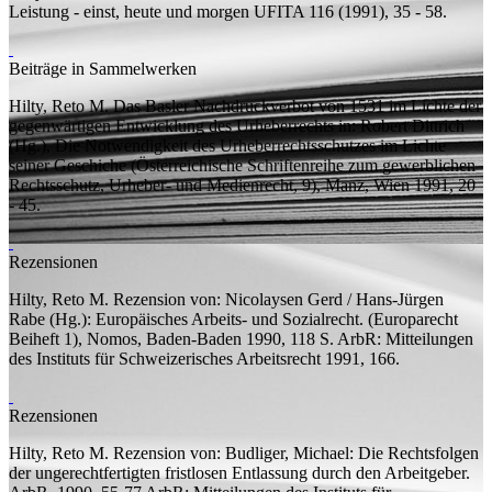
Leistung - einst, heute und morgen
UFITA 116 (1991), 35 - 58.
Beiträge in Sammelwerken
Hilty, Reto M.
Das Basler Nachdruckverbot von 1531 im Lichte der
gegenwärtigen Entwicklung des Urheberrechts
in: Robert Dittrich
(
Hg.
), Die Notwendigkeit des Urheberrechtsschutzes im Lichte
seiner Geschiche (Österreichische Schriftenreihe zum gewerblichen
Rechtsschutz, Urheber- und Medienrecht, 9), Manz, Wien 1991, 20
- 45.
Rezensionen
Hilty, Reto M.
Rezension von:
Nicolaysen Gerd / Hans-Jürgen
Rabe (Hg.): Europäisches Arbeits- und Sozialrecht. (Europarecht
Beiheft 1), Nomos, Baden-Baden 1990, 118 S.
ArbR: Mitteilungen
des Instituts für Schweizerisches Arbeitsrecht 1991, 166.
Rezensionen
Hilty, Reto M.
Rezension von:
Budliger, Michael: Die Rechtsfolgen
der ungerechtfertigten fristlosen Entlassung durch den Arbeitgeber.