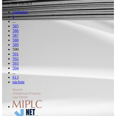
Seite 590 von 613
vorherige
1
...
585
586
587
588
589
590
591
592
593
594
...
613
nächste