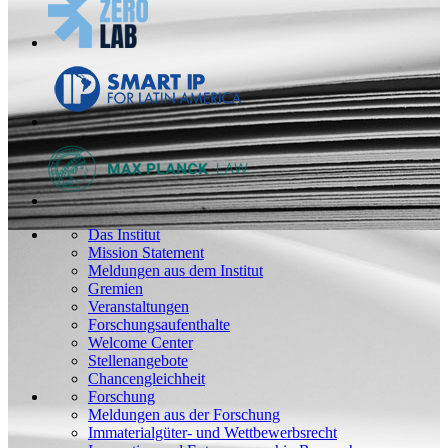
Das Institut
Mission Statement
Meldungen aus dem Institut
Gremien
Veranstaltungen
Forschungsaufenthalte
Welcome Center
Stellenangebote
Chancengleichheit
Forschung
Meldungen aus der Forschung
Immaterialgüter- und Wettbewerbsrecht