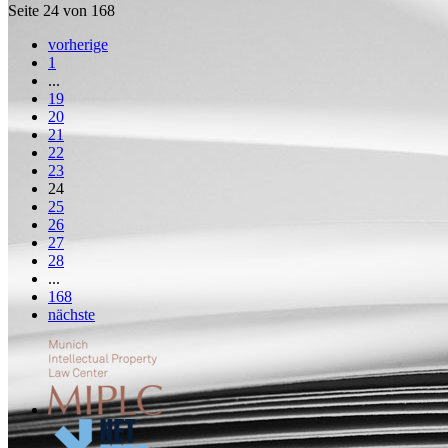
Seite 24 von 168
vorherige
1
...
19
20
21
22
23
24
25
26
27
28
...
168
nächste