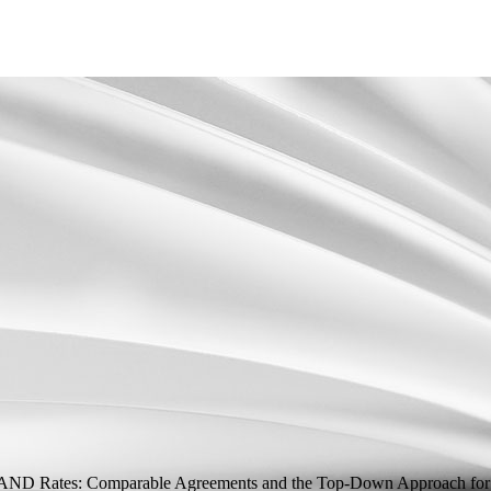
f FRAND Rates: Comparable Agreements and the Top-Down Approach f