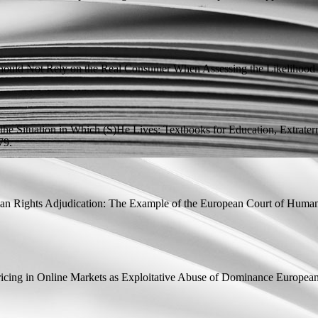
ould Not Rely on the Real Consumer When Assessing the Likelihood
 the Situation in Which (S)He Lives: Textbooks for Education, Extrater
79.
man Rights Adjudication: The Example of the European Court of Huma
ricing in Online Markets as Exploitative Abuse of Dominance
European 