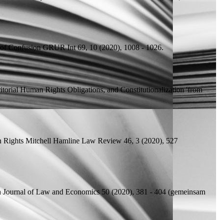
 of Confusion
GRUR Int 69, 10 (2020), 1008 - 1026.
ritorial Human Rights Obligations, and Constitutionalization 'from
n Rights
Mitchell Hamline Law Review 46, 3 (2020), 527
Journal of Law and Economics 50 (2020), 381 - 404 (
gemeinsam