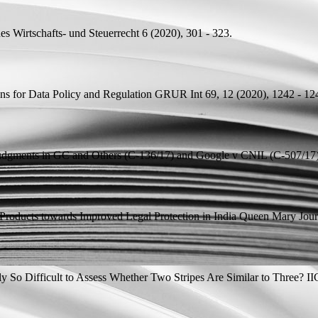
s Wirtschafts- und Steuerrecht 6 (2020), 301 - 323.
ons for Data Policy and Regulation
GRUR Int 69, 12 (2020), 1242 - 12
Judgments in GC and Others (C-136/17) and Google v CNIL (C-507/17
 Products towards Improved Legal Protection in India
Queen Mary Journal
y So Difficult to Assess Whether Two Stripes Are Similar to Three?
IIC