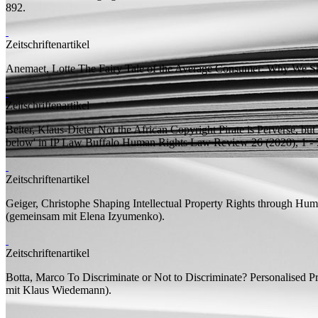
892.
Zeitschriftenartikel
Anemaet, Lotte
The Fairy Tale of the Average Consumer: Why We Sh
Zeitschriftenartikel
Beiter, Klaus-Dieter
Not the African Copyright Pirate is Perverse, but
below' in IP Law
Buffalo Human Rights Law Review 26 (2020), 1 - 
Zeitschriftenartikel
Geiger, Christophe
Shaping Intellectual Property Rights through Hu
(
gemeinsam mit
Elena Izyumenko).
Zeitschriftenartikel
Botta, Marco
To Discriminate or Not to Discriminate? Personalised P
mit
Klaus Wiedemann).