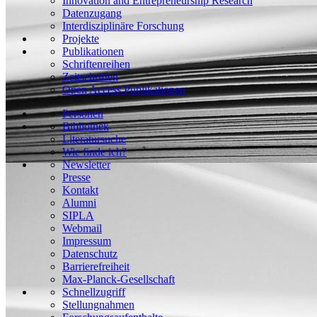
Innovation and Entrepreneurship Research
Datenzugang
Interdisziplinäre Forschung
Projekte
Publikationen
Schriftenreihen
Zeitschriften
Open Access Publikationen
Personen
Bibliothek
Literatursuche
Wie finde ich?
Newsletter
Presse
Kontakt
Alumni
SIPLA
Webmail
Impressum
Datenschutz
Barrierefreiheit
Max-Planck-Gesellschaft
Schnellzugriff
Stellungnahmen