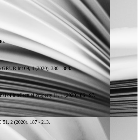
46.
)
GRUR Int 69, 4 (2020), 380 - 388.
 of Intellectual Property 11, 1 (2020), 86 - 97.
 51, 2 (2020), 187 - 213.