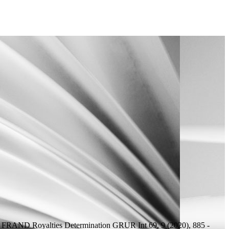
or FRAND Royalties Determination
GRUR Int 69, 9 (2020), 885 -