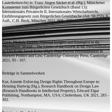
Lauterkeitsrecht)
in: Franz Jürgen Säcker et al. (
Hg.
), Münchener
Kommentar zum Bürgerlichen Gesetzbuch (Band 13):
Internationales Privatrecht II, Internationales Wirtschaftsrecht,
Einführungsgesetz zum Bürgerlichen Gesetzbuche (Art. 50-253), 8.
Aufl.
, C.H. Beck, München 2021, 868 - 970.
Beiträge in Sammelwerken
Finck, Michele
Hidden Personal Insights and Entangled in the
Algorithmic Model – The Limits of the GDPR in the Personalisation
in: Uta Kohl, Jacob Eisler (
Hg.
), Data-Driven Personalisation in
Markets Politics and Law, Cambridge University Press, Cambridge
2021, 95 - 107.
Beiträge in Sammelwerken
Kur, Annette
Enforcing Design Rights Throughout Europe
in:
Henning Hartwig (
Hg.
), Research Handbook on Design Law
(Research Handbooks in Intellectual Property), Edward Elgar
Publishing, Northampton, MA, USA; Cheltenham, UK 2021, 283 -
302.