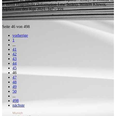
P. Bernt Hugenholtz (Information Law Series), Wolters Kluwer,
Alphen aan den Rijn 2021, 347 - 359.
Seite 46 von 498
vorherige
1
...
41
42
43
44
45
46
47
48
49
50
...
498
nächste