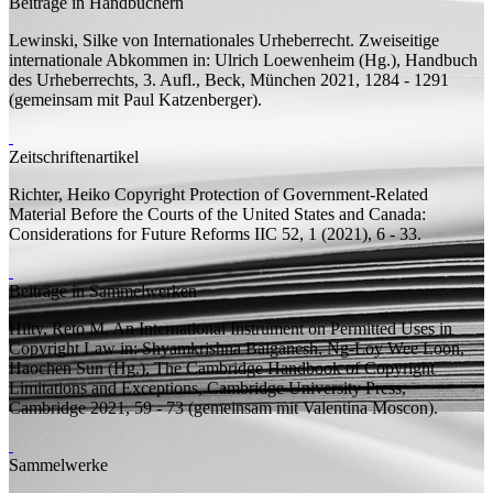
Beiträge in Handbüchern
Lewinski, Silke von
Internationales Urheberrecht. Zweiseitige
internationale Abkommen
in: Ulrich Loewenheim (
Hg.
), Handbuch
des Urheberrechts, 3.
Aufl.
, Beck, München 2021, 1284 - 1291
(
gemeinsam mit
Paul Katzenberger).
Zeitschriftenartikel
Richter, Heiko
Copyright Protection of Government-Related
Material Before the Courts of the United States and Canada:
Considerations for Future Reforms
IIC 52, 1 (2021), 6 - 33.
Beiträge in Sammelwerken
Hilty, Reto M.
An International Instrument on Permitted Uses in
Copyright Law
in: Shyamkrishna Balganesh, Ng-Loy Wee Loon,
Haochen Sun (
Hg.
), The Cambridge Handbook of Copyright
Limitations and Exceptions, Cambridge University Press,
Cambridge 2021, 59 - 73 (
gemeinsam mit
Valentina Moscon).
Sammelwerke