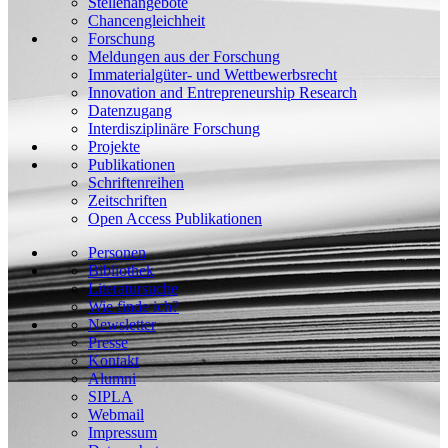
Stellenangebote
Chancengleichheit
Forschung
Meldungen aus der Forschung
Immaterialgüter- und Wettbewerbsrecht
Innovation and Entrepreneurship Research
Datenzugang
Interdisziplinäre Forschung
Projekte
Publikationen
Schriftenreihen
Zeitschriften
Open Access Publikationen
Personen
Bibliothek
Literatursuche
Wie finde ich?
Newsletter
Presse
Kontakt
Alumni
SIPLA
Webmail
Impressum