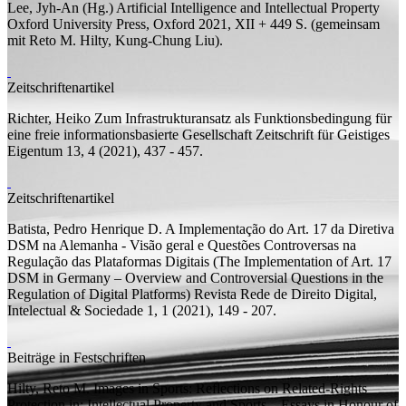
Lee, Jyh-An (
Hg.
)
Artificial Intelligence and Intellectual Property
Oxford University Press, Oxford 2021, XII + 449
S.
(
gemeinsam
mit
Reto M. Hilty, Kung-Chung Liu).
Zeitschriftenartikel
Richter, Heiko
Zum Infrastrukturansatz als Funktionsbedingung für
eine freie informationsbasierte Gesellschaft
Zeitschrift für Geistiges
Eigentum 13, 4 (2021), 437 - 457.
Zeitschriftenartikel
Batista, Pedro Henrique D.
A Implementação do Art. 17 da Diretiva
DSM na Alemanha - Visão geral e Questões Controversas na
Regulação das Plataformas Digitais (The Implementation of Art. 17
DSM in Germany – Overview and Controversial Questions in the
Regulation of Digital Platforms)
Revista Rede de Direito Digital,
Intelectual & Sociedade 1, 1 (2021), 149 - 207.
Beiträge in Festschriften
Hilty, Reto M.
Images in Sports: Reflections on Related-Rights
Protection
in: Intellectual Property and Sports – Essays in Honour of