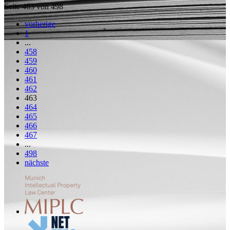
Seite 463 von 498
vorherige
1
...
458
459
460
461
462
463
464
465
466
467
...
498
nächste