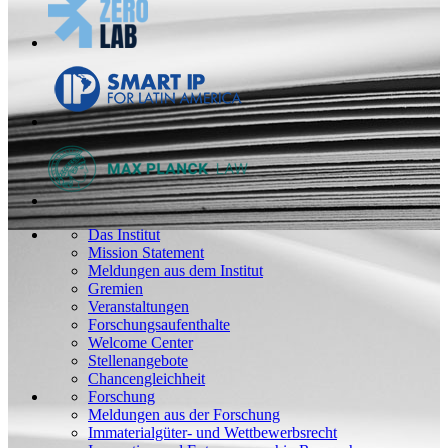
Das Institut
Mission Statement
Meldungen aus dem Institut
Gremien
Veranstaltungen
Forschungsaufenthalte
Welcome Center
Stellenangebote
Chancengleichheit
Forschung
Meldungen aus der Forschung
Immaterialgüter- und Wettbewerbsrecht