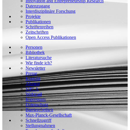
Innovation and Entrepreneurship Research
Datenzugang
Interdisziplinäre Forschung
Projekte
Publikationen
Schriftenreihen
Zeitschriften
Open Access Publikationen
Personen
Bibliothek
Literatursuche
Wie finde ich?
Newsletter
Presse
Kontakt
Alumni
SIPLA
Webmail
Impressum
Datenschutz
Barrierefreiheit
Max-Planck-Gesellschaft
Schnellzugriff
Stellungnahmen