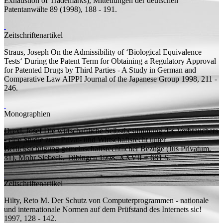
Exhaustion of Trademarks), Mitteilungen der deutschen
Patentanwälte 89 (1998), 188 - 191.
Zeitschriftenartikel
Straus, Joseph
On the Admissibility of ‘Biological Equivalence
Tests‘ During the Patent Term for Obtaining a Regulatory Approval
for Patented Drugs by Third Parties - A Study in German and
Comparative Law
AIPPI Journal of the Japanese Group 1998, 211 -
246.
Monographien
Drexl, Josef
Die wirtschaftliche Selbstbestimmung des Verbrauchers
- eine Studie zum Privat- und Wirtschaftsrecht unter
Berücksichtigung gemeinschaftsrechtlicher Bezüge
(Jus Privatum,
31), Mohr Siebeck, Tübingen 1998, XXVII + 681
S.
Zeitschriftenartikel
Hilty, Reto M.
Der Schutz von Computerprogrammen - nationale
und internationale Normen auf dem Prüfstand des Internets
sic!
1997, 128 - 142.