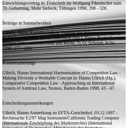
Entwicklungsvertrag
in: Festschrift für Wolfgang Fikentscher zum
70. Geburtstag, Mohr Siebeck, Tübingen 1998, 298 - 328.
Beiträge in Sammelwerken
Ullrich, Hanns
Kartellrechtliche Aspekte des Informationszugangs
in: Michael Bartsch, Bernd Lutterbeck (
Hg.
), Neues Recht für neue
Medien (Informationstechnik und Recht, 7), O. Schmidt, Köln
1998, 177 - 204.
Konferenzbeiträge
Ullrich, Hanns
International Harmonisation of Competition Law -
Making Diversity a Workable Concept
in: Hanns Ullrich (
Hg.
),
Comparative Competition Law - Approaching an International
System of Antitrust Law, Nomos, Baden-Baden 1998, 43 - 47.
Entscheidungsanmerkungen
Ullrich, Hanns
Anmerkung zu
EFTA-Gerichtshof, 03.12.1997 -
Rechtssache E2/97 Mag Instrument/California Trading Company
(Internationale Erschöpfung des Markenrechts) (International