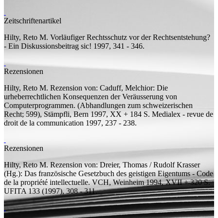
Zeitschriftenartikel
Hilty, Reto M.
Vorläufiger Rechtsschutz vor der Rechtsentstehung?
- Ein Diskussionsbeitrag
sic! 1997, 341 - 346.
Rezensionen
Hilty, Reto M.
Rezension von:
Caduff, Melchior: Die
urheberrechtlichen Konsequenzen der Veräusserung von
Computerprogrammen. (Abhandlungen zum schweizerischen
Recht; 599), Stämpfli, Bern 1997, XX + 184 S.
Medialex - revue de
droit de la communication 1997, 237 - 238.
Rezensionen
Hilty, Reto M.
Rezension von:
Dreier, Thomas / Rudolf Krasser
(Hg.): Das französische Gesetzbuch des geistigen Eigentums - Code
de la propriété intellectuelle. VCH, Weinheim 1994, XVII + 320 S.
UFITA 133 (1997), 308 - 311.