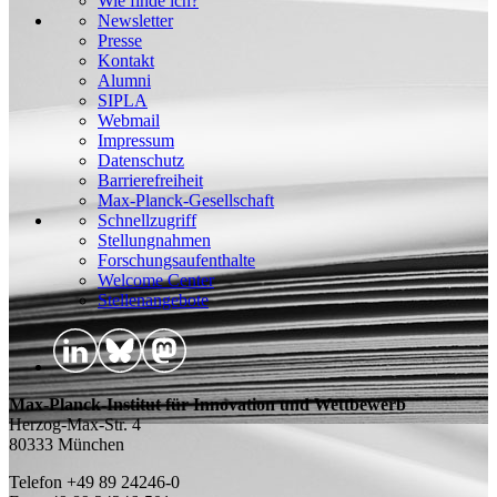
Wie finde ich?
Newsletter
Presse
Kontakt
Alumni
SIPLA
Webmail
Impressum
Datenschutz
Barrierefreiheit
Max-Planck-Gesellschaft
Schnellzugriff
Stellungnahmen
Forschungsaufenthalte
Welcome Center
Stellenangebote
Max-Planck-Institut für Innovation und Wettbewerb
Herzog-Max-Str. 4
80333 München
Telefon +49 89 24246-0