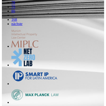
78
79
80
...
168
nächste