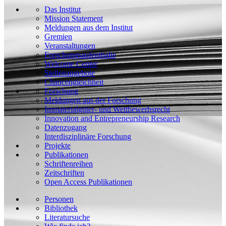
Das Institut
Mission Statement
Meldungen aus dem Institut
Gremien
Veranstaltungen
Forschungsaufenthalte
Welcome Center
Stellenangebote
Chancengleichheit
Forschung
Meldungen aus der Forschung
Immaterialgüter- und Wettbewerbsrecht
Innovation and Entrepreneurship Research
Datenzugang
Interdisziplinäre Forschung
Projekte
Publikationen
Schriftenreihen
Zeitschriften
Open Access Publikationen
Personen
Bibliothek
Literatursuche