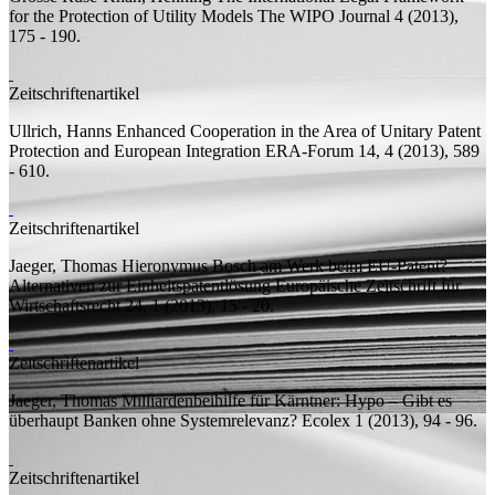
for the Protection of Utility Models
The WIPO Journal 4 (2013),
175 - 190.
Zeitschriftenartikel
Ullrich, Hanns
Enhanced Cooperation in the Area of Unitary Patent
Protection and European Integration
ERA-Forum 14, 4 (2013), 589
- 610.
Zeitschriftenartikel
Jaeger, Thomas
Hieronymus Bosch am Werk beim EU-Patent? -
Alternativen zur Einheitspatentlösung
Europäische Zeitschrift für
Wirtschaftsrecht 24, 1 (2013), 15 - 20.
Zeitschriftenartikel
Jaeger, Thomas
Milliardenbeihilfe für Kärntner: Hypo – Gibt es
überhaupt Banken ohne Systemrelevanz?
Ecolex 1 (2013), 94 - 96.
Zeitschriftenartikel