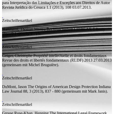
para Interpretação das Limitações e Exceções aos Direitos de Autor
Revista Jurídica do Cesuca 1.1 (2013), 108 03.07.2013.
Zeitschriftenartikel
Hartmann, Thomas
Mantra Rechtssicherheit
LIBREAS. Library
Ideas 9.1 (2013), 5 - 15.
Zeitschriftenartikel
Geiger, Christophe
Propriété intellectuelle et droits fondamentaux
Revue des droits et libertés fondamentaux (RLDF) 2013 27.03.2013
(
gemeinsam mit
Michel Bruguière).
Zeitschriftenartikel
DuMont, Jason
The Origins of American Design Protection
Indiana
Law Journal 88, 3 (2013), 837 - 880 (
gemeinsam mit
Mark Janis).
Zeitschriftenartikel
Grosse Ruse-Khan, Henning
The International Legal Framework