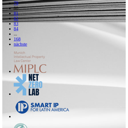
79
80
81
82
83
84
...
168
nächste