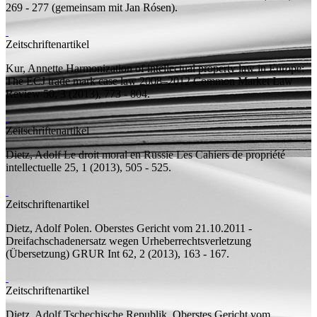
269 - 277 (
gemeinsam mit
Jan Rósen).
Zeitschriftenartikel
Kur, Annette
Harmonization of intellectual property law in Europe:
The ECJ trade mark case law 2008–2012
Common Market Law
Review 50, 3 (2013), 773 - 804.
Zeitschriftenartikel
Dietz, Adolf
Le droit moral en Russie
Les Cahiers de propriété
intellectuelle 25, 1 (2013), 505 - 525.
Zeitschriftenartikel
Dietz, Adolf
Polen. Oberstes Gericht vom 21.10.2011 -
Dreifachschadenersatz wegen Urheberrechtsverletzung
(Übersetzung)
GRUR Int 62, 2 (2013), 163 - 167.
Zeitschriftenartikel
Dietz, Adolf
Tschechische Republik. Oberstes Gericht vom