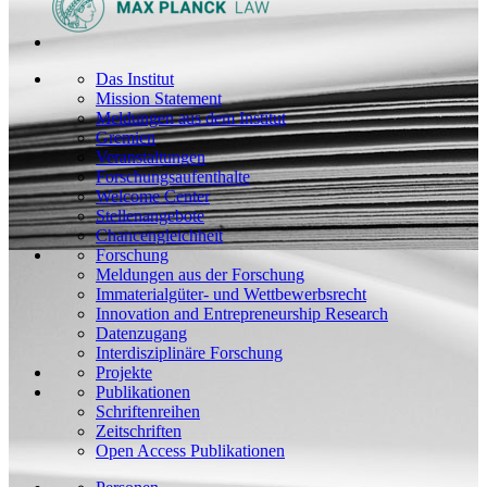
Das Institut
Mission Statement
Meldungen aus dem Institut
Gremien
Veranstaltungen
Forschungsaufenthalte
Welcome Center
Stellenangebote
Chancengleichheit
Forschung
Meldungen aus der Forschung
Immaterialgüter- und Wettbewerbsrecht
Innovation and Entrepreneurship Research
Datenzugang
Interdisziplinäre Forschung
Projekte
Publikationen
Schriftenreihen
Zeitschriften
Open Access Publikationen