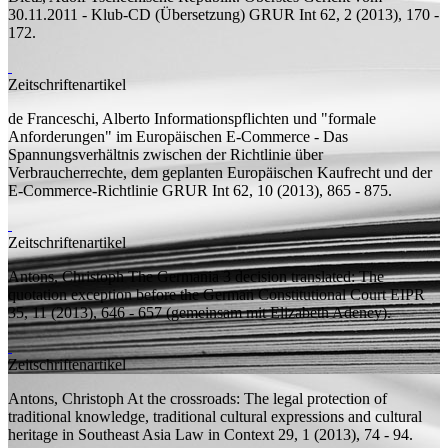
30.11.2011 - Klub-CD (Übersetzung)
GRUR Int 62, 2 (2013), 170 -
172.
Zeitschriftenartikel
de Franceschi, Alberto
Informationspflichten und "formale
Anforderungen" im Europäischen E-Commerce - Das
Spannungsverhältnis zwischen der Richtlinie über
Verbraucherrechte, dem geplanten Europäischen Kaufrecht und der
E-Commerce-Richtlinie
GRUR Int 62, 10 (2013), 865 - 875.
Zeitschriftenartikel
Antons, Christoph
The Germania 3 decision translated: The
quotation exception before the German Constitutional Court
EIPR
35, 11 (2013), 646 - 657 (
gemeinsam mit
Elizabeth Adeney).
Zeitschriftenartikel
Antons, Christoph
At the crossroads: The legal protection of
traditional knowledge, traditional cultural expressions and cultural
heritage in Southeast Asia
Law in Context 29, 1 (2013), 74 - 94.