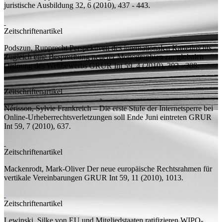
juristische Ausbildung 32, 6 (2010), 437 - 443.
Zeitschriftenartikel
Podszun, Rupprecht
Perspektiven des internationalen Kartellrechts -
Zugleich eine Besprechung neuerer Monographien zur globalen
Ordnung des Wettbewerbs
GRUR Int 59, 4 (2010), 302 - 308.
Zeitschriftenartikel
Nérisson, Sylvie
Frankreich – Die erste Stufe der Internetsperre bei
Online-Urheberrechtsverletzungen soll Ende Juni eintreten
GRUR
Int 59, 7 (2010), 637.
Zeitschriftenartikel
Mackenrodt, Mark-Oliver
Der neue europäische Rechtsrahmen für
vertikale Vereinbarungen
GRUR Int 59, 11 (2010), 1013.
Zeitschriftenartikel
Lewinski, Silke von
EU und Mitgliedstaaten ratifizieren WIPO-