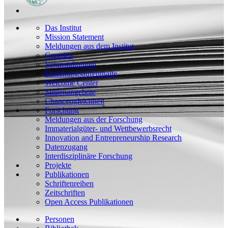
Das Institut
Mission Statement
Meldungen aus dem Institut
Gremien
Veranstaltungen
Forschungsaufenthalte
Welcome Center
Stellenangebote
Chancengleichheit
Forschung
Meldungen aus der Forschung
Immaterialgüter- und Wettbewerbsrecht
Innovation and Entrepreneurship Research
Datenzugang
Interdisziplinäre Forschung
Projekte
Publikationen
Schriftenreihen
Zeitschriften
Open Access Publikationen
Personen