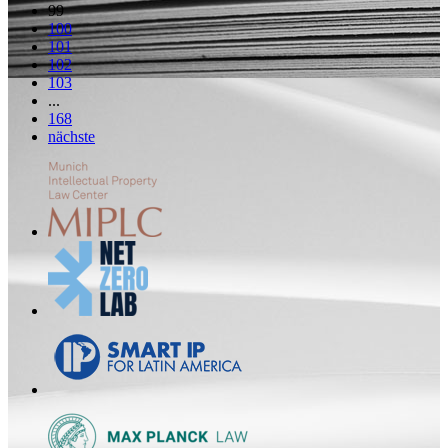
99
100
101
102
103
...
168
nächste