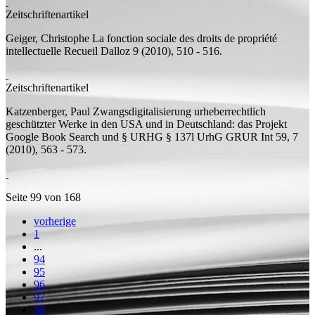
Zeitschriftenartikel
Geiger, Christophe
La fonction sociale des droits de propriété
intellectuelle
Recueil Dalloz 9 (2010), 510 - 516.
Zeitschriftenartikel
Katzenberger, Paul
Zwangsdigitalisierung urheberrechtlich
geschützter Werke in den USA und in Deutschland: das Projekt
Google Book Search und § URHG § 137l UrhG
GRUR Int 59, 7
(2010), 563 - 573.
Seite 99 von 168
vorherige
1
...
94
95
96
97
98