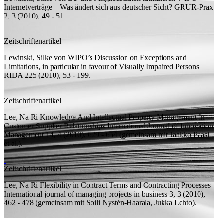
Internetverträge – Was ändert sich aus deutscher Sicht?
GRUR-Prax
2, 3 (2010), 49 - 51.
Zeitschriftenartikel
Lewinski, Silke von
WIPO’s Discussion on Exceptions and
Limitations, in particular in favour of Visually Impaired Persons
RIDA 225 (2010), 53 - 199.
Zeitschriftenartikel
Lee, Na Ri
Knowledge And Intellectual Property Management In
Customer-Supplier Relationships
International Journal of Innovation
Management 14, 4 (2010), 629 - 654 (
gemeinsam mit
Jaakko Paasi
et al.).
Zeitschriftenartikel
Lee, Na Ri
Flexibility in Contract Terms and Contracting Processes
International journal of managing projects in business 3, 3 (2010),
462 - 478 (
gemeinsam mit
Soili Nystén-Haarala, Jukka Lehto).