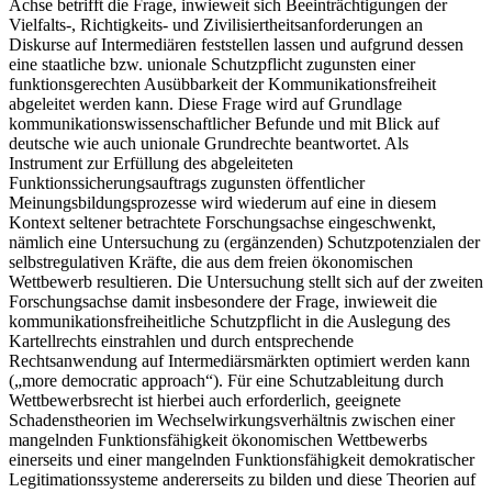
Achse betrifft die Frage, inwieweit sich Beeinträchtigungen der
Vielfalts-, Richtigkeits- und Zivilisiertheitsanforderungen an
Diskurse auf Intermediären feststellen lassen und aufgrund dessen
eine staatliche bzw. unionale Schutzpflicht zugunsten einer
funktionsgerechten Ausübbarkeit der Kommunikationsfreiheit
abgeleitet werden kann. Diese Frage wird auf Grundlage
kommunikationswissenschaftlicher Befunde und mit Blick auf
deutsche wie auch unionale Grundrechte beantwortet. Als
Instrument zur Erfüllung des abgeleiteten
Funktionssicherungsauftrags zugunsten öffentlicher
Meinungsbildungsprozesse wird wiederum auf eine in diesem
Kontext seltener betrachtete Forschungsachse eingeschwenkt,
nämlich eine Untersuchung zu (ergänzenden) Schutzpotenzialen der
selbstregulativen Kräfte, die aus dem freien ökonomischen
Wettbewerb resultieren. Die Untersuchung stellt sich auf der zweiten
Forschungsachse damit insbesondere der Frage, inwieweit die
kommunikationsfreiheitliche Schutzpflicht in die Auslegung des
Kartellrechts einstrahlen und durch entsprechende
Rechtsanwendung auf Intermediärsmärkten optimiert werden kann
(„more democratic approach“). Für eine Schutzableitung durch
Wettbewerbsrecht ist hierbei auch erforderlich, geeignete
Schadenstheorien im Wechselwirkungsverhältnis zwischen einer
mangelnden Funktionsfähigkeit ökonomischen Wettbewerbs
einerseits und einer mangelnden Funktionsfähigkeit demokratischer
Legitimationssysteme andererseits zu bilden und diese Theorien auf