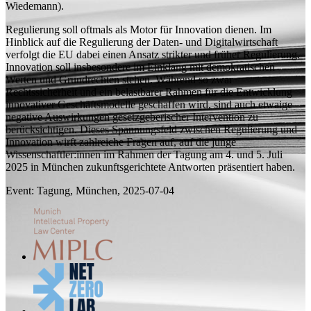
Wiedemann).
Regulierung soll oftmals als Motor für Innovation dienen. Im
Hinblick auf die Regulierung der Daten- und Digitalwirtschaft
verfolgt die EU dabei einen Ansatz strikter und früher Regulierung.
Innovation soll insbesondere im Einklang mit demokratischen
Werten und Grundrechten stehen. Während so zwar
Rechtssicherheit und ein belastbarer Rahmen für die Entwicklung
innovativer Geschäftsmodelle geschaffen wird, sind auch etwaige
negative Auswirkungen gesetzgeberischer Intervention zu
berücksichtigen. Dieses Spannungsfeld zwischen Regulierung und
Innovation wirft zahlreiche Fragen auf, auf die junge
Wissenschaftler:innen im Rahmen der Tagung am 4. und 5. Juli
2025 in München zukunftsgerichtete Antworten präsentiert haben.
Event: Tagung, München, 2025-07-04