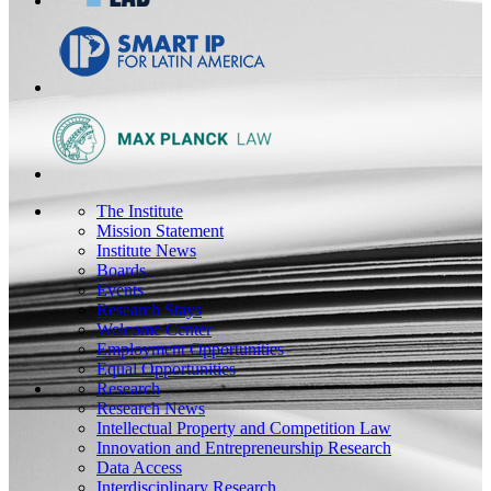
The Institute
Mission Statement
Institute News
Boards
Events
Research Stays
Welcome Center
Employment Opportunities
Equal Opportunities
Research
Research News
Intellectual Property and Competition Law
Innovation and Entrepreneurship Research
Data Access
Interdisciplinary Research