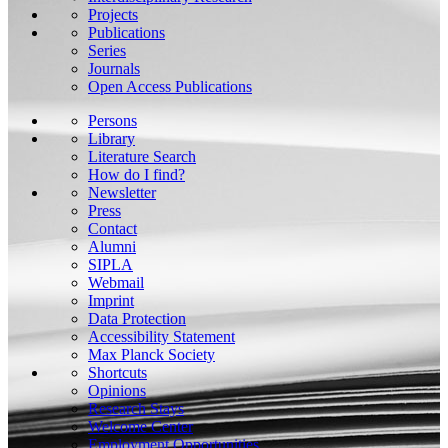
Projects
Publications
Series
Journals
Open Access Publications
Persons
Library
Literature Search
How do I find?
Newsletter
Press
Contact
Alumni
SIPLA
Webmail
Imprint
Data Protection
Accessibility Statement
Max Planck Society
Shortcuts
Opinions
Research Stays
Welcome Center
Employment Opportunities