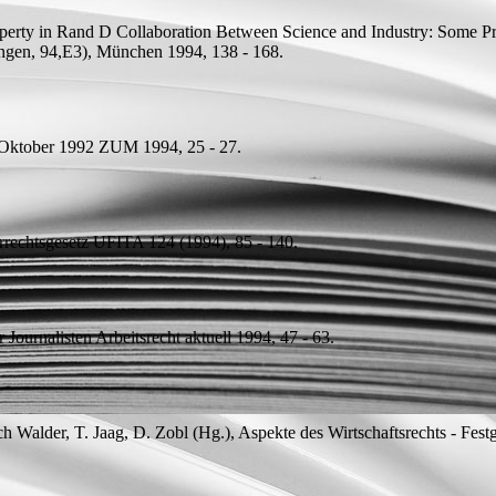
roperty in Rand D Collaboration Between Science and Industry: Some P
ungen, 94,E3), München 1994, 138 - 168.
 Oktober 1992
ZUM 1994, 25 - 27.
rrechtsgesetz
UFITA 124 (1994), 85 - 140.
 Journalisten
Arbeitsrecht aktuell 1994, 47 - 63.
h Walder, T. Jaag, D. Zobl (
Hg.
), Aspekte des Wirtschaftsrechts - Fes