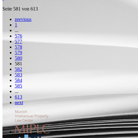
Seite 581 von 613
previous
1
...
576
577
578
579
580
581
582
583
584
585
...
613
next