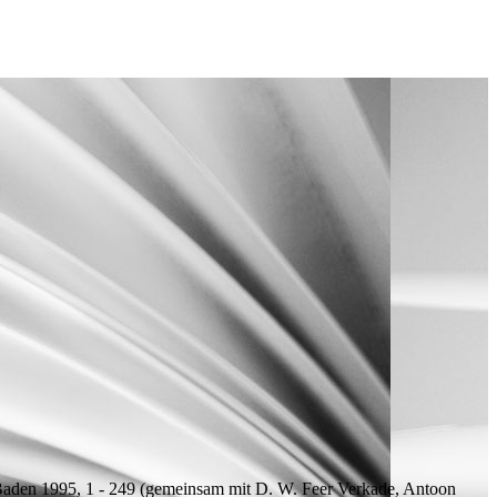
aden 1995, 1 - 249 (
gemeinsam mit
D. W. Feer Verkade, Antoon