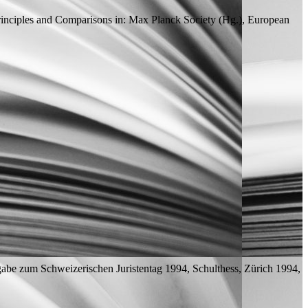
rinciples and Comparisons
in: Max Planck Society (
Hg.
), European
tgabe zum Schweizerischen Juristentag 1994, Schulthess, Zürich 1994,