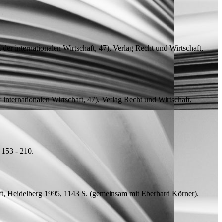
 der internationalen Wirtschaft, 47), Verlag Recht und Wirtschaft,
r internationalen Wirtschaft, 47), Verlag Recht und Wirtschaft,
 153 - 210.
aft, Heidelberg 1995, 1143
S.
(
gemeinsam mit
Eberhard Körner).