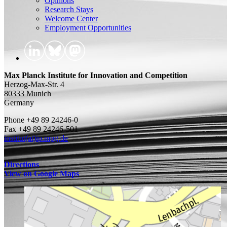
Opinions
Research Stays
Welcome Center
Employment Opportunities
Max Planck Institute for Innovation and Competition
Herzog-Max-Str. 4
80333 Munich
Germany
Phone +49 89 24246-0
Fax +49 89 24246-501
institut(at)ip.mpg.de
Directions
View on Google Maps