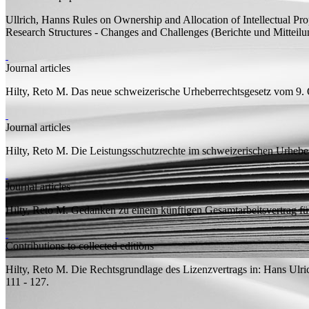
Ullrich, Hanns
Rules on Ownership and Allocation of Intellectual P
Research Structures - Changes and Challenges (Berichte und Mitteil
Journal articles
Hilty, Reto M.
Das neue schweizerische Urheberrechtsgesetz vom 9.
Journal articles
Hilty, Reto M.
Die Leistungsschutzrechte im schweizerischen Urhebe
Journal articles
Hilty, Reto M.
Gedanken zu einem künftigen Gesamtarbeitsvertrag für
Contributions to collected editions
Hilty, Reto M.
Die Rechtsgrundlage des Lizenzvertrags
in: Hans Ulric
111 - 127.