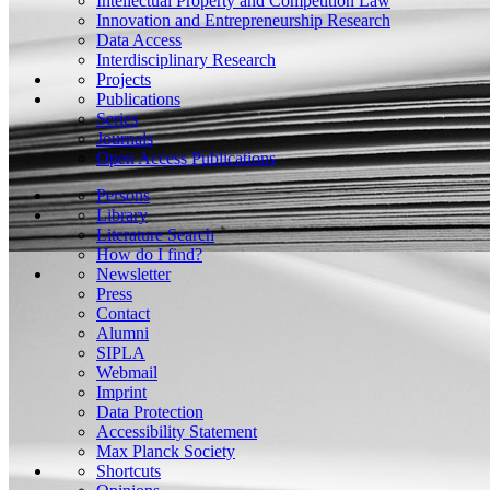
Intellectual Property and Competition Law
Innovation and Entrepreneurship Research
Data Access
Interdisciplinary Research
Projects
Publications
Series
Journals
Open Access Publications
Persons
Library
Literature Search
How do I find?
Newsletter
Press
Contact
Alumni
SIPLA
Webmail
Imprint
Data Protection
Accessibility Statement
Max Planck Society
Shortcuts