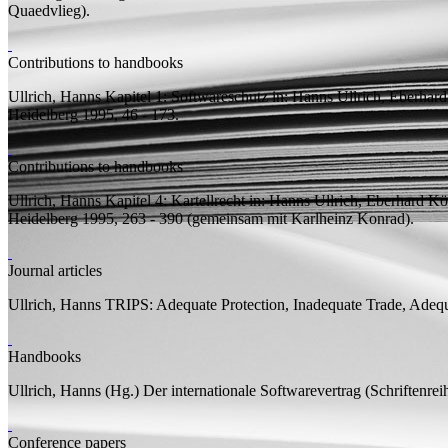
Quaedvlieg).
Contributions to handbooks
Ullrich, Hanns
Kapitel 1: Softwareschutz
in: Hanns Ullrich, Eberhard
Heidelberg 1995, 46 - 173.
Contributions to handbooks
Ullrich, Hanns
Kapitel 4: Kartellrecht
in: Hanns Ullrich, Eberhard Kö
Heidelberg 1995, 263 - 390 (
gemeinsam mit
Karlheinz Konrad).
Journal articles
Ullrich, Hanns
TRIPS: Adequate Protection, Inadequate Trade, Adeq
Handbooks
Ullrich, Hanns (
Hg.
)
Der internationale Softwarevertrag
(Schriftenrei
Conference papers