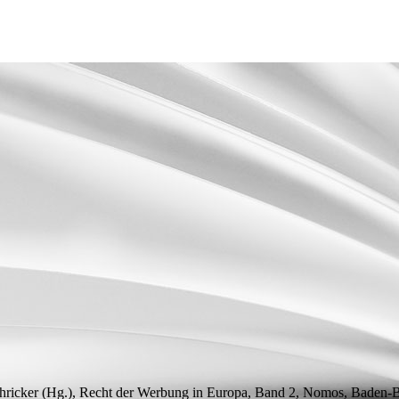
hricker (
Hg.
), Recht der Werbung in Europa, Band 2, Nomos, Baden-B