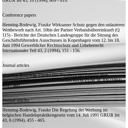
GRUR Int 43, 10 (1994), 809 - 819.
Conference papers
Henning-Bodewig, Frauke
Wirksamer Schutz gegen den unlauteren
Wettbewerb nach Art. 10bis der Pariser Verbandsübereinkunft (Q
115) - Berichte der Deutschen Landesgruppe für die Sitzung des
Geschäftsführenden Ausschusses in Kopenhagen vom 12. bis 18.
Juni 1994
Gewerblicher Rechtsschutz und Urheberrecht
Internationaler Teil 43, 2 (1994), 151 - 156.
Journal articles
Henning-Bodewig, Frauke
Die Kurzberichterstattung über
Sportveranstaltungen im französischen Recht
ZUM 38, 8/9 (1994),
454 - 460.
Journal articles
Henning-Bodewig, Frauke
Die Regelung der Werbung im
belgischen Handelspraktikengesetz vom 14. Juli 1991
GRUR Int
43, 6 (1994), 455 - 465.