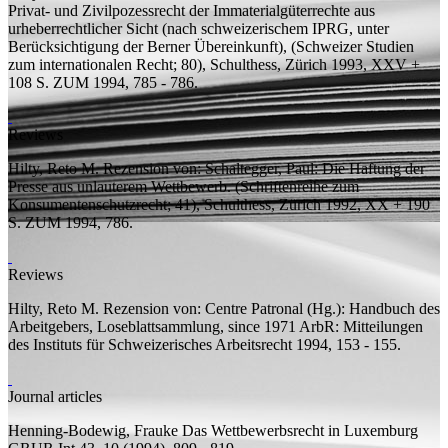
Privat- und Zivilpozessrecht der Immaterialgüterrechte aus
urheberrechtlicher Sicht (nach schweizerischem IPRG, unter
Berücksichtigung der Berner Übereinkunft), (Schweizer Studien
zum internationalen Recht; 80), Schulthess, Zürich 1993, XXV +
108 S.
ZUM 1994, 785 - 786.
Reviews
Hilty, Reto M.
Rezension von:
Schaltegger, Paul: Die Haftung der
Presse aus unlauterem Wettbewerb. (Schriftenreihe zum
Konsumentenschutzrecht; 41), Schulthess, Zürich 1992, XX + 190
S.
ZUM 1994, 786.
Reviews
Hilty, Reto M.
Rezension von:
Centre Patronal (Hg.): Handbuch des
Arbeitgebers, Loseblattsammlung, since 1971
ArbR: Mitteilungen
des Instituts für Schweizerisches Arbeitsrecht 1994, 153 - 155.
Journal articles
Henning-Bodewig, Frauke
Das Wettbewerbsrecht in Luxemburg