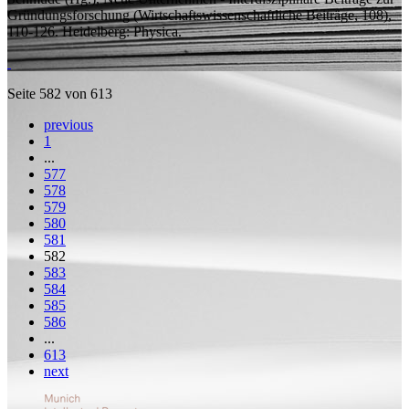
Gründungsforschung
(Wirtschaftswissenschaftliche Beiträge, 108),
110-126. Heidelberg: Physica.
Seite 582 von 613
previous
1
...
577
578
579
580
581
582
583
584
585
586
...
613
next