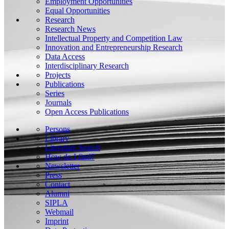
Employment Opportunities
Equal Opportunities
Research
Research News
Intellectual Property and Competition Law
Innovation and Entrepreneurship Research
Data Access
Interdisciplinary Research
Projects
Publications
Series
Journals
Open Access Publications
Persons
Library
Literature Search
How do I find?
Newsletter
Press
Contact
Alumni
SIPLA
Webmail
Imprint