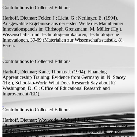
Contributions to Collected Editions
Harhoff, Dietmar;
Felder, J.; Licht, G.; Nerlinger, E.
(1994).
Ausgewählte Ergebnisse aus der ersten Welle des Mannheimer
Innovationspanels
in: Christoph Grenzmann, M. Müller (
Hg.
),
Wissenschafts- und Technologieindikatoren, Technologische
Innovationen,
39-69 (Materialien zur Wissenschaftsstatistik, 8),
Essen.
Contributions to Collected Editions
Harhoff, Dietmar;
Kane, Thomas J.
(1994).
Financing
Apprenticeship Training: Evidence from Germany
in: N. Stacey
(
Hg.
),
School-to-Work: What Does Research Say about it?
Washington, D. C.: Office of Educational Research and
Improvement (ED).
Contributions to Collected Editions
Harhoff, Dietmar;
Woywode, Michael J.
(1994).
Überlebenschancen von Unternehmen - Eine empirische Analyse
auf der Basis des Mannheimer Unternehmenspanels
in: Jürgen
Schmude (
Hg.
),
Neue Unternehmen - Interdisziplinäre Beiträge zur