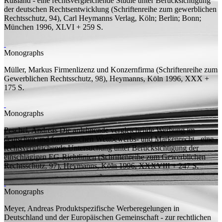
Rußland - eine rechtsvergleichende Studie unter Berücksichtigung
der deutschen Rechtsentwicklung
(Schriftenreihe zum gewerblichen
Rechtsschutz, 94), Carl Heymanns Verlag, Köln; Berlin; Bonn;
München 1996, XLVI + 259
S.
Monographs
Müller, Markus
Firmenlizenz und Konzernfirma
(Schriftenreihe zum
Gewerblichen Rechtsschutz, 98), Heymanns, Köln 1996, XXX +
175
S.
Monographs
Peschel, Andreas
Die anlehnende vergleichende Werbung im
deutschen und französischen Wettbewerbs- und Markenrecht - eine
rechtsvergleichende Untersuchung unter Berücksichtigung der
einschlägigen EG-Richtlinien
(Schriftenreihe zum Gewerblichen
Rechtsschutz, 97), Heymanns, Köln 1996, XXXVIII + 247
S.
Monographs
Meyer, Andreas
Produktspezifische Werberegelungen in
Deutschland und der Europäischen Gemeinschaft - zur rechtlichen