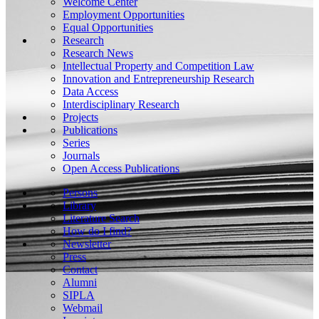
Welcome Center
Employment Opportunities
Equal Opportunities
Research
Research News
Intellectual Property and Competition Law
Innovation and Entrepreneurship Research
Data Access
Interdisciplinary Research
Projects
Publications
Series
Journals
Open Access Publications
Persons
Library
Literature Search
How do I find?
Newsletter
Press
Contact
Alumni
SIPLA
Webmail