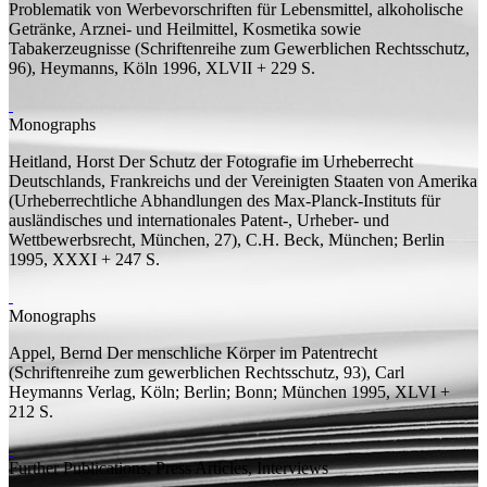
Problematik von Werbevorschriften für Lebensmittel, alkoholische
Getränke, Arznei- und Heilmittel, Kosmetika sowie
Tabakerzeugnisse
(Schriftenreihe zum Gewerblichen Rechtsschutz,
96), Heymanns, Köln 1996, XLVII + 229
S.
Monographs
Heitland, Horst
Der Schutz der Fotografie im Urheberrecht
Deutschlands, Frankreichs und der Vereinigten Staaten von Amerika
(Urheberrechtliche Abhandlungen des Max-Planck-Instituts für
ausländisches und internationales Patent-, Urheber- und
Wettbewerbsrecht, München, 27), C.H. Beck, München; Berlin
1995, XXXI + 247
S.
Monographs
Appel, Bernd
Der menschliche Körper im Patentrecht
(Schriftenreihe zum gewerblichen Rechtsschutz, 93), Carl
Heymanns Verlag, Köln; Berlin; Bonn; München 1995, XLVI +
212
S.
Further Publications, Press Articles, Interviews