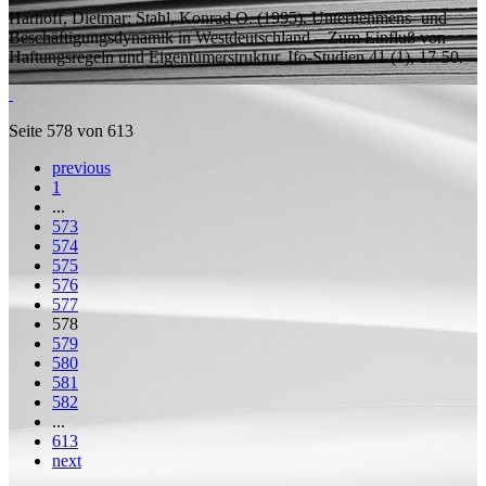
Harhoff, Dietmar;
Stahl, Konrad O.
(1995). Unternehmens- und
Beschäftigungsdynamik in Westdeutschland – Zum Einfluß von
Haftungsregeln und Eigentümerstruktur,
Ifo-Studien
41 (1), 17-50.
Seite 578 von 613
previous
1
...
573
574
575
576
577
578
579
580
581
582
...
613
next