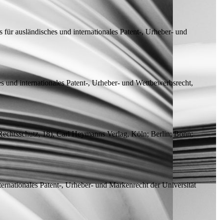
für ausländisches und internationales Patent-, Urheber- und
s und internationales Patent-, Urheber- und Wettbewerbsrecht,
Rechtsschutz, 18), Carl Heymanns Verlag, Köln; Berlin; Bonn;
ternationales Patent-, Urheber- und Markenrecht der Universität