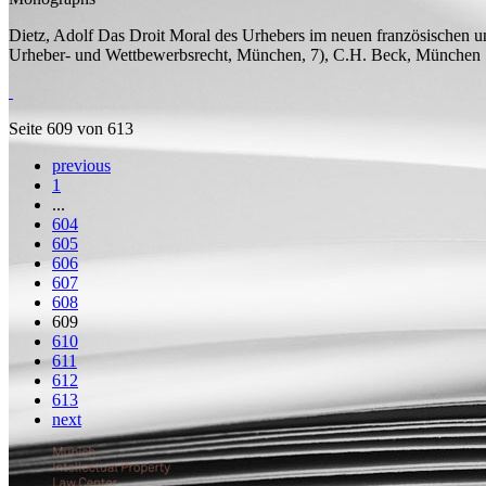
Dietz, Adolf
Das Droit Moral des Urhebers im neuen französischen u
Urheber- und Wettbewerbsrecht, München, 7), C.H. Beck, München
Seite 609 von 613
previous
1
...
604
605
606
607
608
609
610
611
612
613
next