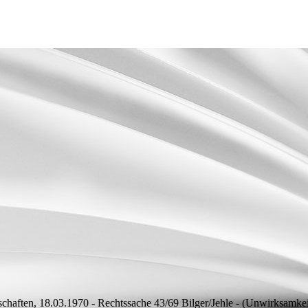
haften, 18.03.1970 - Rechtssache 43/69 Bilger/Jehle - (Unwirksamkei