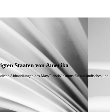
nigten Staaten von Amerika
tliche Abhandlungen des Max-Planck-Instituts für ausländisches und