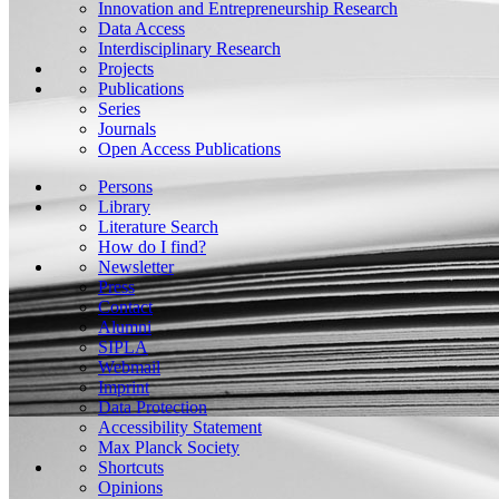
Innovation and Entrepreneurship Research
Data Access
Interdisciplinary Research
Projects
Publications
Series
Journals
Open Access Publications
Persons
Library
Literature Search
How do I find?
Newsletter
Press
Contact
Alumni
SIPLA
Webmail
Imprint
Data Protection
Accessibility Statement
Max Planck Society
Shortcuts
Opinions