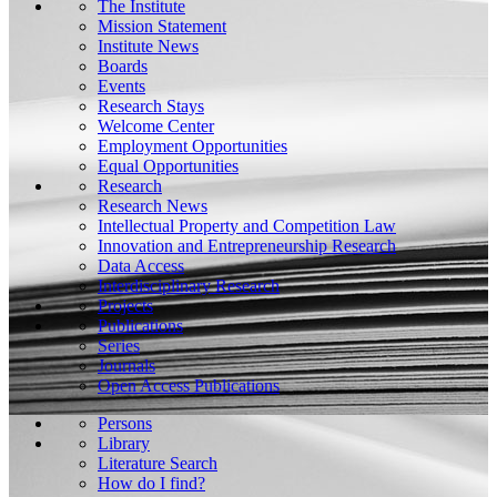
The Institute
Mission Statement
Institute News
Boards
Events
Research Stays
Welcome Center
Employment Opportunities
Equal Opportunities
Research
Research News
Intellectual Property and Competition Law
Innovation and Entrepreneurship Research
Data Access
Interdisciplinary Research
Projects
Publications
Series
Journals
Open Access Publications
Persons
Library
Literature Search
How do I find?