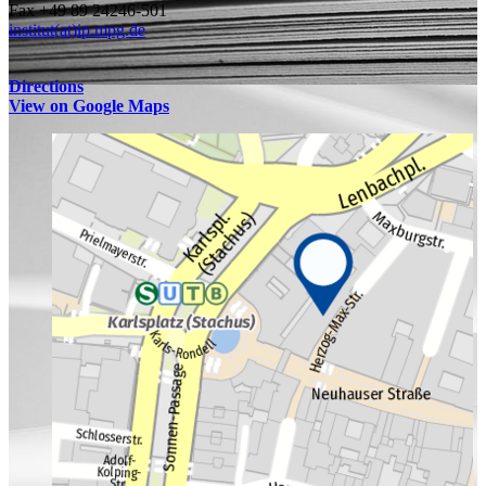
Fax +49 89 24246-501
institut(at)ip.mpg.de
Directions
View on Google Maps