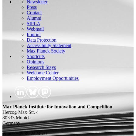
Newsletter
Press
Contact
Alumni
SIPLA
Webmail
Imprint
Data Protection
Accessibility Statement
Max Planck Society
Shortcuts
Opinions
Research Stays
Welcome Center
Employment Opportunities
Max Planck Institute for Innovation and Competition
Herzog-Max-Str. 4
80333 Munich
Germany
Phone +49 89 24246-0