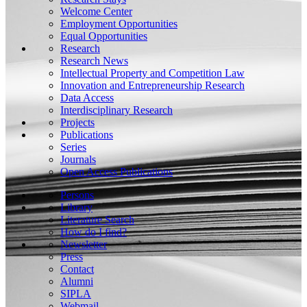
Welcome Center
Employment Opportunities
Equal Opportunities
Research
Research News
Intellectual Property and Competition Law
Innovation and Entrepreneurship Research
Data Access
Interdisciplinary Research
Projects
Publications
Series
Journals
Open Access Publications
Persons
Library
Literature Search
How do I find?
Newsletter
Press
Contact
Alumni
SIPLA
Webmail