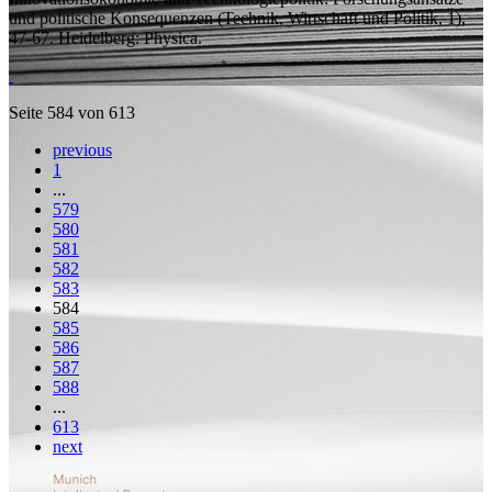
und politische Konsequenzen
(Technik, Wirtschaft und Politik, 1),
47-67. Heidelberg: Physica.
Seite 584 von 613
previous
1
...
579
580
581
582
583
584
585
586
587
588
...
613
next