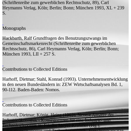
(Schriftenreihe zum gewerblichen Rechtsschutz, 89), Carl
Heymanns Verlag, Köln; Berlin; Bonn; München 1993, XL + 239
S.
Monographs
Hackbarth, Ralf
Grundfragen des Benutzungszwangs im
Gemeinschaftsmarkenrecht
(Schriftenreihe zum gewerblichen
Rechtsschutz, 86), Carl Heymanns Verlag, Köln; Berlin; Bonn;
München 1993, LII + 257
S.
Contributions to Collected Editions
Harhoff, Dietmar;
Stahl, Konrad
(1993).
Unternehmensentwicklung
in den neuen Bundesländern
in:
ZEW Wirtschaftsanalysen
Bd.
1,
90-112. Baden-Baden: Nomos.
Contributions to Collected Editions
Harhoff, Dietmar;
König, Heinz
(1993).
Neuere Ansätze der
Industrieökonomik - Konsequenzen für eine Industrie- und
Technologiepolitik
in: Frieder Meyer-Krahmer (
Hg.
),
Innovationsökonomie und Technologiepolitik: Forschungsansätze