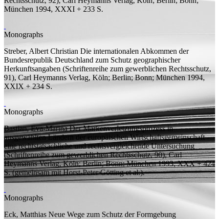
Rechtsschutz, 92), Carl Heymanns Verlag, Köln; Berlin; Bonn;
München 1994, XXXI + 233
S.
Monographs
Streber, Albert Christian
Die internationalen Abkommen der
Bundesrepublik Deutschland zum Schutz geographischer
Herkunftsangaben
(Schriftenreihe zum gewerblichen Rechtsschutz,
91), Carl Heymanns Verlag, Köln; Berlin; Bonn; München 1994,
XXIX + 234
S.
Monographs
Bastian, Eva-Marina
Der Markenverletzungsprozess in
ausgewählten Ländern der europäischen Wirtschaftsgemeinschaft -
eine rechtstatsächliche und rechtsvergleichende Untersuchung
(Schriftenreihe zum gewerblichen Rechtsschutz, 90), Carl
Heymanns Verlag, Köln; Berlin; Bonn; München 1993, XXX + 424
S.
(
gemeinsam mit
Horst-Peter Götting et al.).
Monographs
Eck, Matthias
Neue Wege zum Schutz der Formgebung