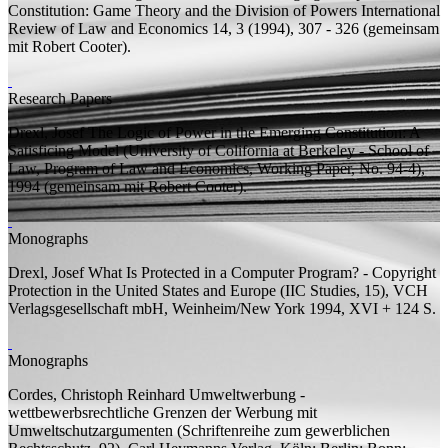
Constitution: Game Theory and the Division of Powers
International
Review of Law and Economics 14, 3 (1994), 307 - 326 (
gemeinsam
mit
Robert Cooter).
Research Papers
Drexl, Josef
The Logic of Power in the Emerging Constitution: A
Satisficing Model
(University of Colifornia at Berkeley - School of
Law, Program of Law and Economics, Working Paper, No. 94-4),
1994 (
gemeinsam mit
Robert Cooter).
Monographs
Drexl, Josef
What Is Protected in a Computer Program? - Copyright
Protection in the United States and Europe
(IIC Studies, 15), VCH
Verlagsgesellschaft mbH, Weinheim/New York 1994, XVI + 124
S.
Monographs
Cordes, Christoph Reinhard
Umweltwerbung -
wettbewerbsrechtliche Grenzen der Werbung mit
Umweltschutzargumenten
(Schriftenreihe zum gewerblichen