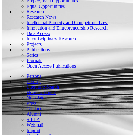
Employment Opportunities
Equal Opportunities
Research
Research News
Intellectual Property and Competition Law
Innovation and Entrepreneurship Research
Data Access
Interdisciplinary Research
Projects
Publications
Series
Journals
Open Access Publications
Persons
Library
Literature Search
How do I find?
Newsletter
Press
Contact
Alumni
SIPLA
Webmail
Imprint