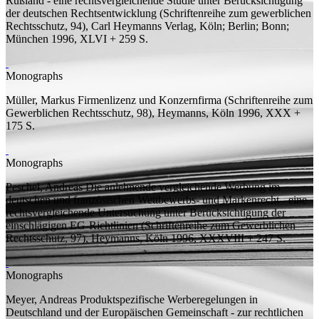
Rußland - eine rechtsvergleichende Studie unter Berücksichtigung
der deutschen Rechtsentwicklung
(Schriftenreihe zum gewerblichen
Rechtsschutz, 94), Carl Heymanns Verlag, Köln; Berlin; Bonn;
München 1996, XLVI + 259
S.
Monographs
Müller, Markus
Firmenlizenz und Konzernfirma
(Schriftenreihe zum
Gewerblichen Rechtsschutz, 98), Heymanns, Köln 1996, XXX +
175
S.
Monographs
Peschel, Andreas
Die anlehnende vergleichende Werbung im
deutschen und französischen Wettbewerbs- und Markenrecht - eine
rechtsvergleichende Untersuchung unter Berücksichtigung der
einschlägigen EG-Richtlinien
(Schriftenreihe zum Gewerblichen
Rechtsschutz, 97), Heymanns, Köln 1996, XXXVIII + 247
S.
Monographs
Meyer, Andreas
Produktspezifische Werberegelungen in
Deutschland und der Europäischen Gemeinschaft - zur rechtlichen