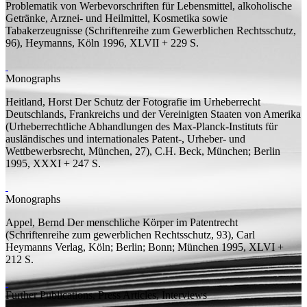
Problematik von Werbevorschriften für Lebensmittel, alkoholische
Getränke, Arznei- und Heilmittel, Kosmetika sowie
Tabakerzeugnisse
(Schriftenreihe zum Gewerblichen Rechtsschutz,
96), Heymanns, Köln 1996, XLVII + 229
S.
Monographs
Heitland, Horst
Der Schutz der Fotografie im Urheberrecht
Deutschlands, Frankreichs und der Vereinigten Staaten von Amerika
(Urheberrechtliche Abhandlungen des Max-Planck-Instituts für
ausländisches und internationales Patent-, Urheber- und
Wettbewerbsrecht, München, 27), C.H. Beck, München; Berlin
1995, XXXI + 247
S.
Monographs
Appel, Bernd
Der menschliche Körper im Patentrecht
(Schriftenreihe zum gewerblichen Rechtsschutz, 93), Carl
Heymanns Verlag, Köln; Berlin; Bonn; München 1995, XLVI +
212
S.
Further Publications, Press Articles, Interviews