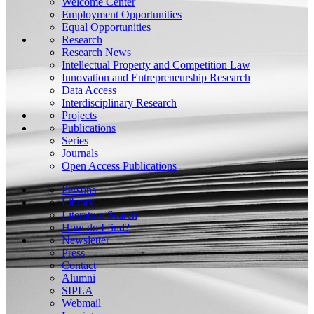
Welcome Center
Employment Opportunities
Equal Opportunities
Research
Research News
Intellectual Property and Competition Law
Innovation and Entrepreneurship Research
Data Access
Interdisciplinary Research
Projects
Publications
Series
Journals
Open Access Publications
Persons
Library
Literature Search
How do I find?
Newsletter
Press
Contact
Alumni
SIPLA
Webmail