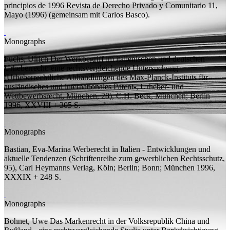
principios de 1996
Revista de Derecho Privado y Comunitario 11,
Mayo (1996) (
gemeinsam mit
Carlos Basco).
Monographs
Fuchs, Ulrich
Der Werkbegriff im italienischen und deutschen
Urheberrecht: eine rechtsvergleichende Untersuchung
(Urheberrechtliche Abhandlungen des Max-Planck-Instituts für
ausländisches und internationales Patent-, Urheber- und
Wettbewerbsrecht, München, 28), C.H. Beck, München; Berlin
1996, XXVIII + 305
S.
Monographs
Bastian, Eva-Marina
Werberecht in Italien - Entwicklungen und
aktuelle Tendenzen
(Schriftenreihe zum gewerblichen Rechtsschutz,
95), Carl Heymanns Verlag, Köln; Berlin; Bonn; München 1996,
XXXIX + 248
S.
Monographs
Bohnet, Uwe
Das Markenrecht in der Volksrepublik China und