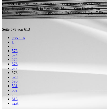
Harhoff, Dietmar;
Stahl, Konrad O.
(1995). Unternehmens- und
Beschäftigungsdynamik in Westdeutschland – Zum Einfluß von
Haftungsregeln und Eigentümerstruktur,
Ifo-Studien
41 (1), 17-50.
Seite 578 von 613
previous
1
...
573
574
575
576
577
578
579
580
581
582
...
613
next