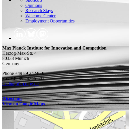
Shortcuts
Opinions
Research Stays
Welcome Center
Employment Opportunities
Max Planck Institute for Innovation and Competition
Herzog-Max-Str. 4
80333 Munich
Germany
Phone +49 89 24246-0
Fax +49 89 24246-501
institut(at)ip.mpg.de
Directions
View on Google Maps