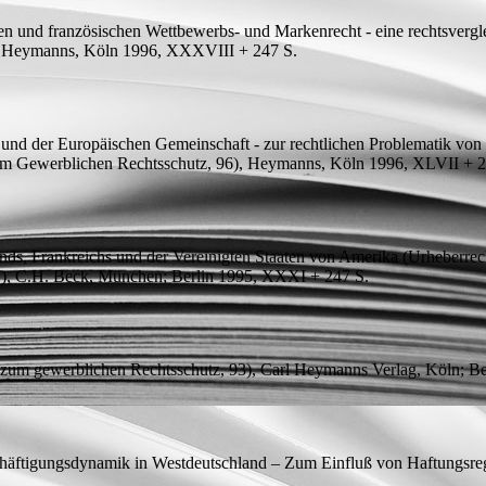
n und französischen Wettbewerbs- und Markenrecht - eine rechtsvergl
7), Heymanns, Köln 1996, XXXVIII + 247
S.
nd der Europäischen Gemeinschaft - zur rechtlichen Problematik von W
zum Gewerblichen Rechtsschutz, 96), Heymanns, Köln 1996, XLVII + 
nds, Frankreichs und der Vereinigten Staaten von Amerika
(Urheberrech
 27), C.H. Beck, München; Berlin 1995, XXXI + 247
S.
e zum gewerblichen Rechtsschutz, 93), Carl Heymanns Verlag, Köln;
äftigungsdynamik in Westdeutschland – Zum Einfluß von Haftungsreg