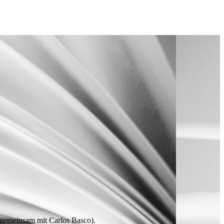
gemeinsam mit
Carlos Basco).