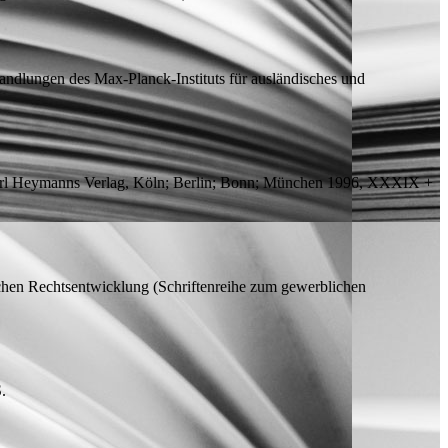
ndlungen des Max-Planck-Instituts für ausländisches und
Carl Heymanns Verlag, Köln; Berlin; Bonn; München 1996, XXXIX +
schen Rechtsentwicklung
(Schriftenreihe zum gewerblichen
.