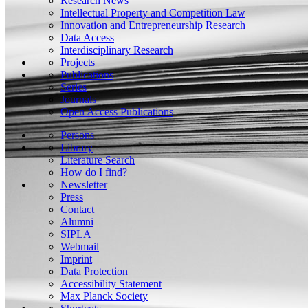
Research News
Intellectual Property and Competition Law
Innovation and Entrepreneurship Research
Data Access
Interdisciplinary Research
Projects
Publications
Series
Journals
Open Access Publications
Persons
Library
Literature Search
How do I find?
Newsletter
Press
Contact
Alumni
SIPLA
Webmail
Imprint
Data Protection
Accessibility Statement
Max Planck Society