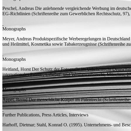
Peschel, Andreas
Die anlehnende vergleichende Werbung im deutsche
EG-Richtlinien
(Schriftenreihe zum Gewerblichen Rechtsschutz, 9
Monographs
Meyer, Andreas
Produktspezifische Werberegelungen in Deutschland u
und Heilmittel, Kosmetika sowie Tabakerzeugnisse
(Schriftenreihe 
Monographs
Heitland, Horst
Der Schutz der Fotografie im Urheberrecht Deutschla
internationales Patent-, Urheber- und Wettbewerbsrecht, München,
Monographs
Appel, Bernd
Der menschliche Körper im Patentrecht
(Schriftenreih
Further Publications, Press Articles, Interviews
Harhoff, Dietmar;
Stahl, Konrad O.
(1995). Unternehmens- und Besch