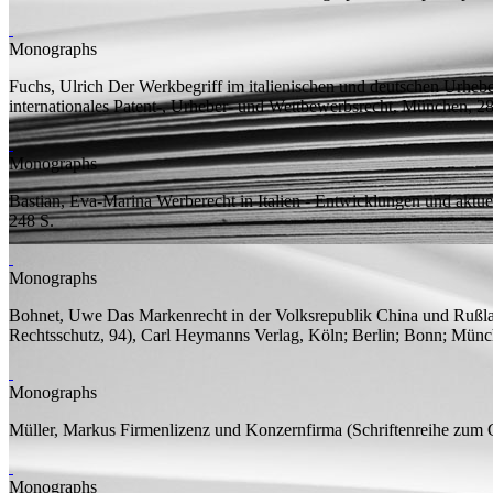
Monographs
Fuchs, Ulrich
Der Werkbegriff im italienischen und deutschen Urhebe
internationales Patent-, Urheber- und Wettbewerbsrecht, München, 
Monographs
Bastian, Eva-Marina
Werberecht in Italien - Entwicklungen und aktu
248
S.
Monographs
Bohnet, Uwe
Das Markenrecht in der Volksrepublik China und Rußla
Rechtsschutz, 94), Carl Heymanns Verlag, Köln; Berlin; Bonn; Mü
Monographs
Müller, Markus
Firmenlizenz und Konzernfirma
(Schriftenreihe zum
Monographs