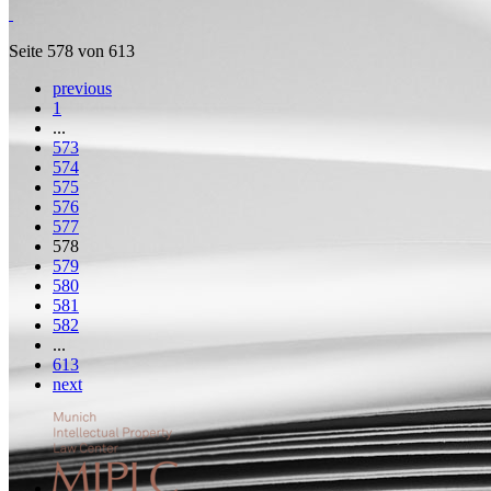
Seite 578 von 613
previous
1
...
573
574
575
576
577
578
579
580
581
582
...
613
next