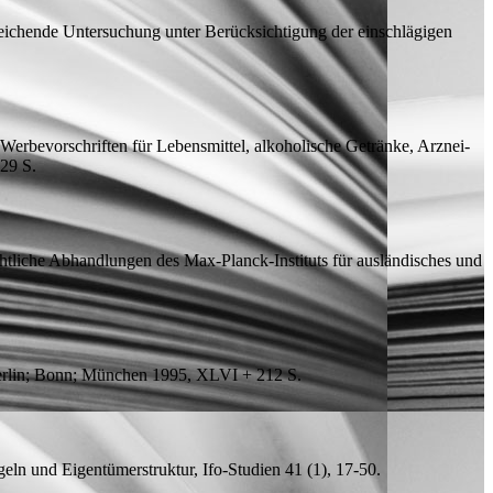
eichende Untersuchung unter Berücksichtigung der einschlägigen
erbevorschriften für Lebensmittel, alkoholische Getränke, Arznei-
229
S.
tliche Abhandlungen des Max-Planck-Instituts für ausländisches und
 Berlin; Bonn; München 1995, XLVI + 212
S.
eln und Eigentümerstruktur,
Ifo-Studien
41 (1), 17-50.