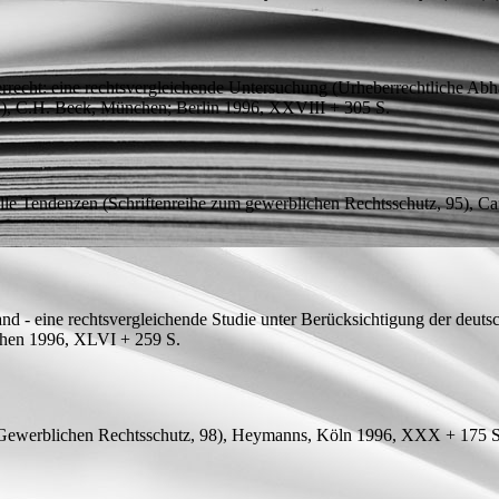
rrecht: eine rechtsvergleichende Untersuchung
(Urheberrechtliche Abha
28), C.H. Beck, München; Berlin 1996, XXVIII + 305
S.
elle Tendenzen
(Schriftenreihe zum gewerblichen Rechtsschutz, 95), 
nd - eine rechtsvergleichende Studie unter Berücksichtigung der deut
nchen 1996, XLVI + 259
S.
 Gewerblichen Rechtsschutz, 98), Heymanns, Köln 1996, XXX + 175
S