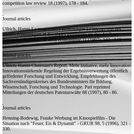
competition law review 18 (1997), 178 - 184.
Journal articles
Ullrich, Hanns
La magistrature économique à l’intersection des
réalités économiques et des règles juridiques: un état des lieux
Revue internationale de droit économique 11 (1997), 143 - 146.
Journal articles
Ullrich, Hanns
Chairman's Report, Mehr Initiative, mehr Innovation:
Innovationsstärkende Regelung der Ergebnisverwertung öffentlich
geförderter Forschung und Entwicklung, Empfehlungen des
Sachverständigenkreises des Bundesministers für Bildung,
Wissenschaft, Forschung und Technologie. Part reprinted
Mitteilungen der deutschen Patentanwälte 88 (1997), 80 - 86.
Journal articles
Henning-Bodewig, Frauke
Werbung im Kinospielfilm - Die
Situation nach "Feuer, Eis & Dynamit" -
GRUR 98, 5 (1996), 321 -
330.