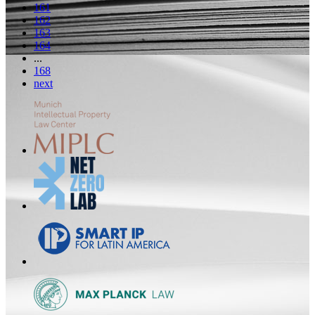
161
162
163
164
...
168
next