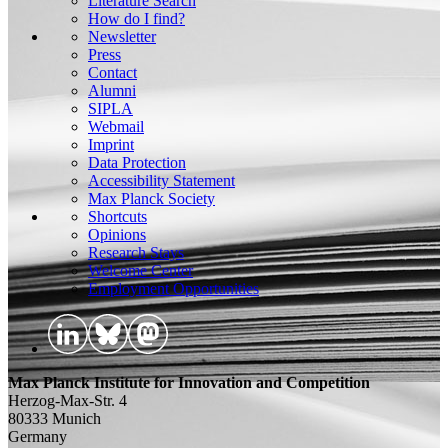
Literature Search
How do I find?
Newsletter
Press
Contact
Alumni
SIPLA
Webmail
Imprint
Data Protection
Accessibility Statement
Max Planck Society
Shortcuts
Opinions
Research Stays
Welcome Center
Employment Opportunities
Max Planck Institute for Innovation and Competition
Herzog-Max-Str. 4
80333 Munich
Germany