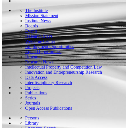
The Institute
Mission Statement
Institute News
Boards
Events
Research Stays
Welcome Center
Employment Opportunities
Equal Opportunities
Research
Research News
Intellectual Property and Competition Law
Innovation and Entrepreneurship Research
Data Access
Interdisciplinary Research
Projects
Publications
Series
Journals
Open Access Publications
Persons
Library