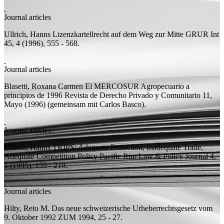
Journal articles
Ullrich, Hanns
Lizenzkartellrecht auf dem Weg zur Mitte
GRUR Int
45, 4 (1996), 555 - 568.
Journal articles
Blasetti, Roxana Carmen
El MERCOSUR Agropecuario a
principios de 1996
Revista de Derecho Privado y Comunitario 11,
Mayo (1996) (
gemeinsam mit
Carlos Basco).
Journal articles
Ullrich, Hanns
TRIPS: Adequate Protection, Inadequate Trade,
Adequate Competition Policy
Pacific Rim Law & Policy Journal 4,
1 (1995), 153 - 210.
Journal articles
Hilty, Reto M.
Das neue schweizerische Urheberrechtsgesetz vom
9. Oktober 1992
ZUM 1994, 25 - 27.