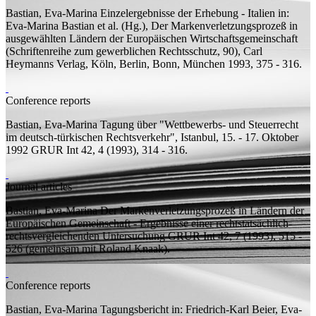
Bastian, Eva-Marina
Einzelergebnisse der Erhebung - Italien
in:
Eva-Marina Bastian et al. (
Hg.
), Der Markenverletzungsprozeß in
ausgewählten Ländern der Europäischen Wirtschaftsgemeinschaft
(Schriftenreihe zum gewerblichen Rechtsschutz, 90), Carl
Heymanns Verlag, Köln, Berlin, Bonn, München 1993, 375 - 316.
Conference reports
Bastian, Eva-Marina
Tagung über "Wettbewerbs- und Steuerrecht
im deutsch-türkischen Rechtsverkehr", Istanbul, 15. - 17. Oktober
1992
GRUR Int 42, 4 (1993), 314 - 316.
Journal articles
Bastian, Eva-Marina
Der Markenverletzungsprozeß in Ländern der
Europäischen Gemeinschaft - Ergebnisse einer rechtstatsächlich-
rechtsvergleichenden Untersuchung
GRUR Int 42, 7 (1993), 515 -
526 (
gemeinsam mit
Roland Knaak).
Conference reports
Bastian, Eva-Marina
Tagungsbericht
in: Friedrich-Karl Beier, Eva-