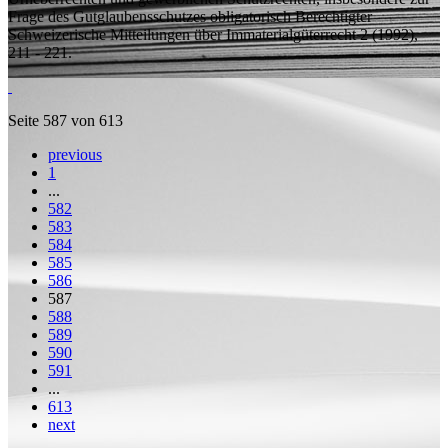
Frage des Gutglaubensschutzes obligatorisch Berechtigter
Schweizerische Mitteilungen über Immaterialgüterrecht 2 (1992),
211 - 221.
Seite 587 von 613
previous
1
...
582
583
584
585
586
587
588
589
590
591
...
613
next