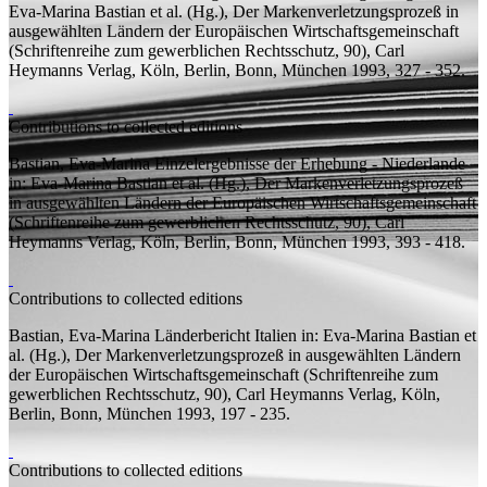
Eva-Marina Bastian et al. (
Hg.
), Der Markenverletzungsprozeß in
ausgewählten Ländern der Europäischen Wirtschaftsgemeinschaft
(Schriftenreihe zum gewerblichen Rechtsschutz, 90), Carl
Heymanns Verlag, Köln, Berlin, Bonn, München 1993, 327 - 352.
Contributions to collected editions
Bastian, Eva-Marina
Einzelergebnisse der Erhebung - Niederlande
in: Eva-Marina Bastian et al. (
Hg.
), Der Markenverletzungsprozeß
in ausgewählten Ländern der Europäischen Wirtschaftsgemeinschaft
(Schriftenreihe zum gewerblichen Rechtsschutz, 90), Carl
Heymanns Verlag, Köln, Berlin, Bonn, München 1993, 393 - 418.
Contributions to collected editions
Bastian, Eva-Marina
Länderbericht Italien
in: Eva-Marina Bastian et
al. (
Hg.
), Der Markenverletzungsprozeß in ausgewählten Ländern
der Europäischen Wirtschaftsgemeinschaft (Schriftenreihe zum
gewerblichen Rechtsschutz, 90), Carl Heymanns Verlag, Köln,
Berlin, Bonn, München 1993, 197 - 235.
Contributions to collected editions