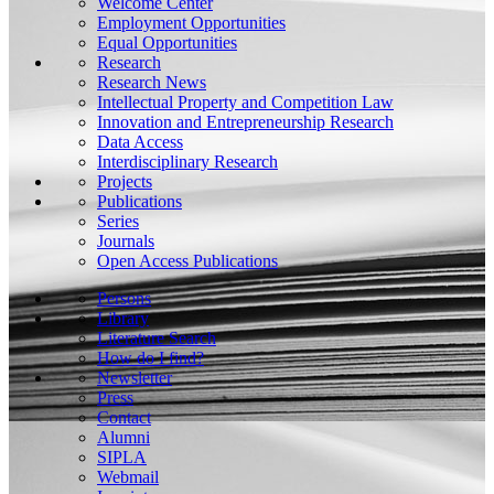
Welcome Center
Employment Opportunities
Equal Opportunities
Research
Research News
Intellectual Property and Competition Law
Innovation and Entrepreneurship Research
Data Access
Interdisciplinary Research
Projects
Publications
Series
Journals
Open Access Publications
Persons
Library
Literature Search
How do I find?
Newsletter
Press
Contact
Alumni
SIPLA
Webmail