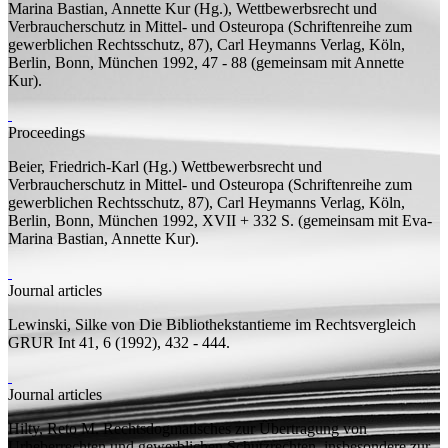
Marina Bastian, Annette Kur (
Hg.
), Wettbewerbsrecht und
Verbraucherschutz in Mittel- und Osteuropa (Schriftenreihe zum
gewerblichen Rechtsschutz, 87), Carl Heymanns Verlag, Köln,
Berlin, Bonn, München 1992, 47 - 88 (
gemeinsam mit
Annette
Kur).
Proceedings
Beier, Friedrich-Karl (
Hg.
)
Wettbewerbsrecht und
Verbraucherschutz in Mittel- und Osteuropa
(Schriftenreihe zum
gewerblichen Rechtsschutz, 87), Carl Heymanns Verlag, Köln,
Berlin, Bonn, München 1992, XVII + 332
S.
(
gemeinsam mit
Eva-
Marina Bastian, Annette Kur).
Journal articles
Lewinski, Silke von
Die Bibliothekstantieme im Rechtsvergleich
GRUR Int 41, 6 (1992), 432 - 444.
Journal articles
Hilty, Reto M.
Rechtsdogmatisches zur Übertragung von
Urheberrechten und gewerblichen Schutzrechten, insbesondere zur