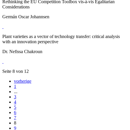
Rethinking the EU Competition Toolbox vis-à-vis Egalitarian
Considerations
Germán Oscar Johannsen
Plant varieties as a vector of technology transfer: critical analysis
with an innovation perspective
Dr. Nefissa Chakroun
Seite 8 von 12
vorherige
1
...
3
4
5
6
7
8
9