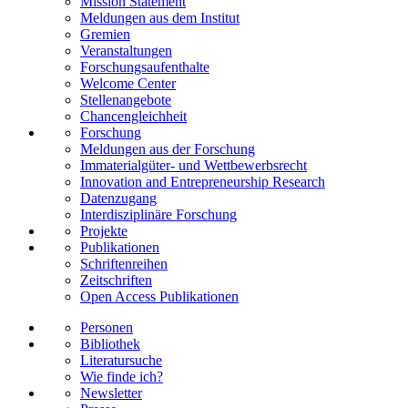
Mission Statement
Meldungen aus dem Institut
Gremien
Veranstaltungen
Forschungsaufenthalte
Welcome Center
Stellenangebote
Chancengleichheit
Forschung
Meldungen aus der Forschung
Immaterialgüter- und Wettbewerbsrecht
Innovation and Entrepreneurship Research
Datenzugang
Interdisziplinäre Forschung
Projekte
Publikationen
Schriftenreihen
Zeitschriften
Open Access Publikationen
Personen
Bibliothek
Literatursuche
Wie finde ich?
Newsletter