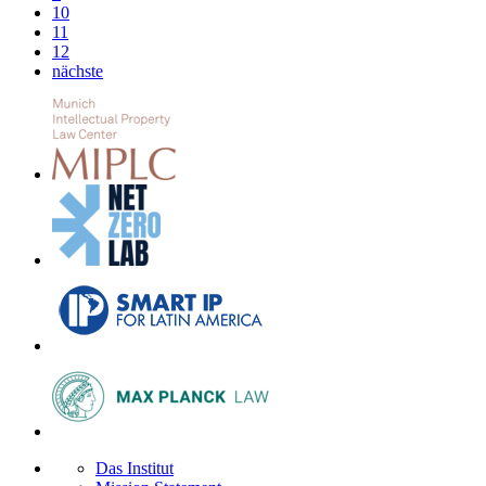
10
11
12
nächste
Das Institut