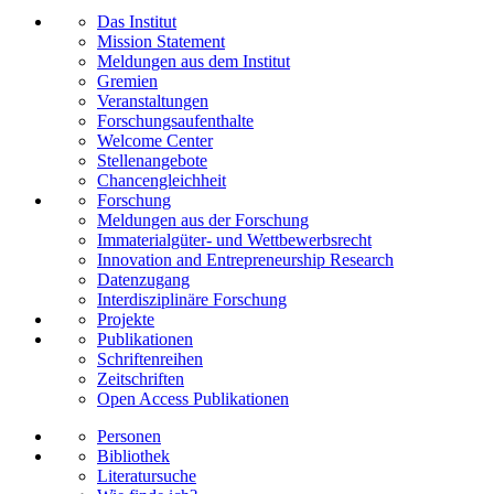
Das Institut
Mission Statement
Meldungen aus dem Institut
Gremien
Veranstaltungen
Forschungsaufenthalte
Welcome Center
Stellenangebote
Chancengleichheit
Forschung
Meldungen aus der Forschung
Immaterialgüter- und Wettbewerbsrecht
Innovation and Entrepreneurship Research
Datenzugang
Interdisziplinäre Forschung
Projekte
Publikationen
Schriftenreihen
Zeitschriften
Open Access Publikationen
Personen
Bibliothek
Literatursuche